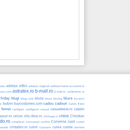
adidasi ieftini
ripi
adidasi originali
adidasi-haine-accesorii.ro
astratex.ro
b-mall.ro
Asos.com
b-mall.ro. zorilestore.ro
 friday
blugi
bluze
bluza
blugi rosii
bluza trening
bocanci
cadou
cadouri
butoni
buycostumes.com
re
Calvin Klein
 femei
casualwear.ro
catalin
cardigan
cardigane
casual
chiloti
asuri.ro
cercei
chic-diva.ro
Christian
chicbags.o
do.ro
Converse
copii
compleuri
concursuri
confort
corset
cristallini.ro
culori
curea
curele
ravate
cupoane
dantela