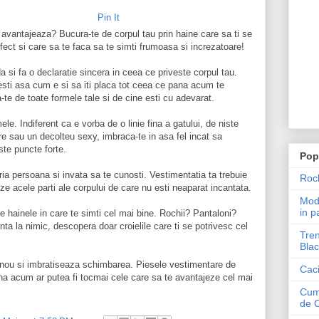
Pin It
e avantajeaza? Bucura-te de corpul tau prin haine care sa ti se
fect si care sa te faca sa te simti frumoasa si increzatoare!
da si fa o declaratie sincera in ceea ce priveste corpul tau.
besti asa cum e si sa iti placa tot ceea ce pana acum te
-te de toate formele tale si de cine esti cu adevarat.
le. Indiferent ca e vorba de o linie fina a gatului, de niste
re sau un decolteu sexy, imbraca-te in asa fel incat sa
ste puncte forte.
Pop
ria persoana si invata sa te cunosti. Vestimentatia ta trebuie
Roch
e acele parti ale corpului de care nu esti neaparat incantata.
Mode
in p
re hainele in care te simti cel mai bine. Rochii? Pantaloni?
ta la nimic, descopera doar croielile care ti se potrivesc cel
Tren
Blac
 nou si imbratiseaza schimbarea. Piesele vestimentare de
Caci
ana acum ar putea fi tocmai cele care sa te avantajeze cel mai
Cum 
de 