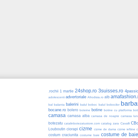
24shop.ro
3suisses.ro
4passio
.rochii
1 martie
amafashion.
advertoriale
alb
adolescenti
Afrodisia.ro
barba
balerini
bal
balanta
balul boboc
balul bobocilor
bocane.ro
botine
bolero
boteine
botine cu platforma
bot
camasa
camasa alba
camasa de noapte
camasa lun
CBd
botezatu
catalinbotezatustore.com
catalog zara
Cavalli
cizme
Louboutin
ciorapi
cizme de dama
cizme ieftine
costume de bai
costum craciunita
costume baie