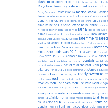
dasha.ro
dealextreme.com
Debenhams
decolteu
decolt
dyfashion.ro
Dragobete
dresuri
e-totcevrei.ro
Ecc
fashion-star.ro
fanfashion.ro
Fashio
FancyCouture.ro
femei de afaceri
flip-flops
Ferre
FILA
Flo&Jó
flori
floria.ro
genunchi
ghete
ghid
ghete de dama
ghete ieftine
ghiozd
haine ieftine
firma
haine de lux
haine online
haine or
iarna
horoscop fashion
HotStepper
huse
idei de cadouri
Il
dama
incaltaminte 
incaltaminte de vara
incaltaminte femei
lafemme.ro
lared
juxt.ro
sexuale
Just Cavalli
Lacoste
luisaviaroma.com
Vuitton
Madison New York
madisonny.r
matar.ro
pentru sofat
Marc Jacobs
martisoare
martisor
moda vara 2012
moda 2015
moda vara 2013
modclo
okazii.ro
orinocco.ro
outlet
p
office
ondo.ro
oteros.ro
Otter
pantofi
pantaloni scurţi
pantaloni trei sferturi
pantofi alb
pantof
pantoficatalinbotezatu.com
pantoficatalinbotezatu
pijamale
plaja
platforme
Pimkie
plastic
platforma
platfus
pli
readytowear.ro
re
pulovere
puma
pulover
Ray Ban
rochii
rochie maxi
rochii baby doll
rochii bandage
rochii B
revelion
rochii de seara
rochii de vara
rochii elega
sandale
sacouri
salopete
salopeta
sandale gladiator
S
smallprix.ro
sosetaria.ro
sosete
sosete peste genunch
tendinte
tarafashion.ro
sutien
telefoane mobile
telefon
te
tinute
tinute de
tinuta office
tinute casual
tinute de club
tricou
trenchuri
treninguri
tricou polo
trening
tricouonli