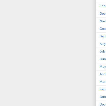
Feb
Dec
Nov
Oct
Sep
Aug
Jul
Jun
May
Apri
Mar
Feb
Jan
Dec