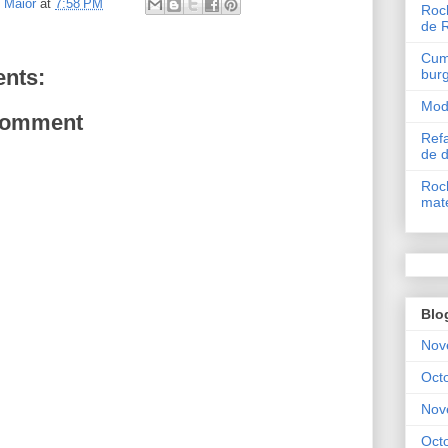
l Maior
at
7:58 PM
Roch
de 
Cum 
nts:
bur
Mode
Comment
Refa
de 
Roch
mate
Blo
Nov
Oct
Nov
Oct