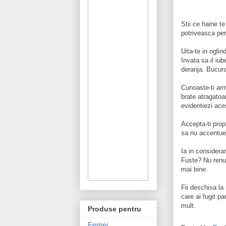
Stii ce haine t
potriveasca per
Uita-te in oglin
Invata sa il iu
deranja. Bucura
Cunoaste-ti arme
brate atragatoa
evidentiezi ace
Accepta-ti prop
sa nu accentuez
Ia in considera
Fuste? Nu renun
mai bine.
Fii deschisa la
care ai fugit p
mult.
Produse pentru
Femei