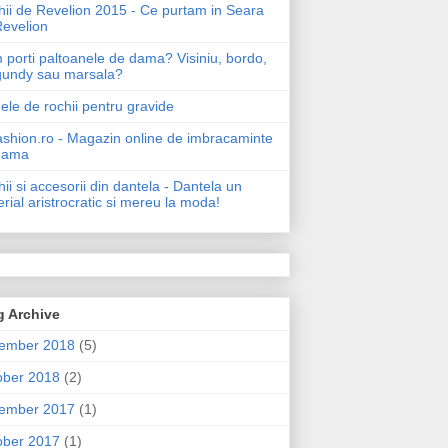
ii de Revelion 2015 - Ce purtam in Seara
Revelion
porti paltoanele de dama? Visiniu, bordo,
gundy sau marsala?
le de rochii pentru gravide
shion.ro - Magazin online de imbracaminte
dama
ii si accesorii din dantela - Dantela un
rial aristrocratic si mereu la moda!
g Archive
ember 2018
(5)
ober 2018
(2)
ember 2017
(1)
ober 2017
(1)