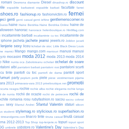
discount
i romani
Diesel
Desmona
diamante
dinashop.ro
ile
facultate
espadrile barbatesti
espadrile barbati
famei
femei
nshoes.ro
fashionup.ro
fashionvictim.ro
geci
genti
gentlemenscorner.ro
genti casual
genti ieftine
haine
haine de
Guess
Haine Bershka
Haine Bershka Online
alloween
hanorac
hanorace
helenboutique.ro
HintMag.com
incaltaminte barbati
incaltaminte de
3
incaltaminte cu toc
jachete
jeansi
iphone
jacheta
jewels.ro
Jolidon
jucarii
lenjerie sexy
liceu
lichidari de stoc
Little Black Dress
Louis
Mango
mango.com
manusi
manusi
me
mamici
mantouri
moda 2012
y.ro
mocasini
moda 2013
moda 2014
ochelari de soare
o
Nike
nunta
oca Zaboloteanu
ochelari
taloni albi
pantaloni scurti
pantaloni barbati
pantaloni rosi
 cu tinte
pantofi cu toc
pantofi sport
pantofi de dama
fumuri
party
piele
peplum
perle
piese vestimentare
pijama
promotii
vara 2013
primavara-vara 2013
priveboutique.net
rochie
 scurta neagra
rochie alba
rochie eleganta
rochie lunga
rochii de
rochii de ocazie
ii de nunta
rochii de petrecere
ochite
romania
rosu
rubyfashion.ro
sacou
sacou colorat
Sfantul Valentin
sexy
sfaturi
sex
Sfantul Andrei
silicon
stylemag.ro
stylicious.ro
superfashion.ro
us
studenti
tinar.ro
tinte
tinută casual
timeandgems.com
tinuta casual
arna 2012-2013
topuri
Top Shop
top-lenjerie.ro
topuri sport
Valentine's Day
GG
usbstore.ro
umbrele
Valentine’s Day