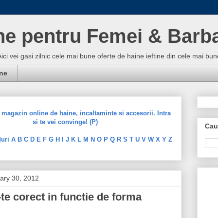
ne pentru Femei & Barba
Aici vei gasi zilnic cele mai bune oferte de haine ieftine din cele mai 
ine
magazin online de haine, incaltaminte si accesorii. Intra
si te vei convinge! (P)
Cau
uri A B C D E F G H I J K L M N O P Q R S T U V W X Y Z
ary 30, 2012
te corect in functie de forma