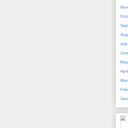
Nov
Oct
Sep
Aug
Jul
Jun
May
Apri
Mar
Feb
Jan