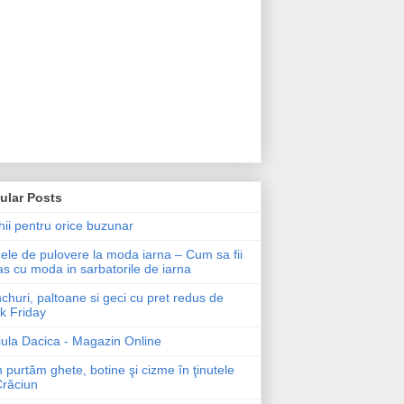
ular Posts
ii pentru orice buzunar
le de pulovere la moda iarna – Cum sa fii
as cu moda in sarbatorile de iarna
churi, paltoane si geci cu pret redus de
k Friday
ula Dacica - Magazin Online
purtăm ghete, botine şi cizme în ţinutele
Crăciun