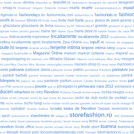
denisa
depot96.ro
designer
eu dublu
denim
depochic.ro
depurtat.ro
designeri de pantofi
esarfe
espadr
o
emag.ro
esarfa
Emanuel Ungaro
Emporio Armani
escapestarjeans.ro
fashio
fashiondays.ro
fashionlab.ro
nAgenda.ro
fashionesta.com
fashionfun.ro
formfit.ro
fuste
fshoes.ro
fusta midi
geaca de piele
geanta
fransuri
Furla
fusta
geaca
ghiozdane
ghiozdane de firma
gravide
an
Glamour by AT
GlamourbyAT
groupon.ro
gucci
haine tari
haine.store.ro
H
iginale
haine pentru gravide
Haine Zara
halate
halate de casa
Incaltaminte
incaltaminte 2012
Imbracaminte
imprimeuri
 Passo
incaltaminte 201
inpuff.ro
ieftina
incaltaminte sport
Incaltaminte Zara Online
inox
interviu de angajare
oute.ro
lenjerie intima
lenjerie
lenjerie intima sexy
lenjerie erotica
lenjerie rosie
Magazine Online
maieuri
maieuri outwear
majorat
o
magazin.fashionlife.ro
maiou
ma
megashopping.ro
Mihaela Glavan
missgre
melrose.com
milanoo.com
mireasa
Miss Sixty
murano-shop.ro
mycloset.r
th.com
Mos Craciun
Mos Nicolae
motociglisti
murano
must have
paltoane
pantaloni
aiete
paltoane dama
palton
pan
paltoane scurte
pandative
Pandora
pantofi barbati
pantofi
i
pantofi botezatu
pantofi catalin botezatu
pantofi cu platforma
idinpiele.ro
par
pardesie
parfum
papuci de casa
parfum Catalin Botezatu
parfum femei
posete
primavara vara 2012
pricegator.ro
primavara 
curi
PNK
porsche
poseta
ppt.ro
duceri
refashion.ro
Revelion
retro
rochia neagra
Roberto Cavalli
rochia empire
rochia
rochii de club
rochii de cocktail
ershka
rochii colorate
rochii de bal
rochii de banchet
roch
nte
rochii lungi
r
rochii ieftine
rochii mulate
rochii pentru gravide
rochii tricotate
rochii vintage
scoala
seara de Revelion
sarbatori
Sepala
sevensins.ro
arantis
Scarpe Italiane
storefashion.ro
starshiners.ro
sport
i
ssshoesss.ro
stilago.ro
str8
Stradivari
tenisi
ndinte moda femei primavara
tendinte pentru femei
tenesi
tenis
tenisi colorati
Timberland
toamna
 revelion
tinute office
tinute sport
toamna-i
tinute pentru scoala
tinute sexy
tricouri
tricouri polo
tricouricatalinbotezatu.com
tshirt-factory.ro
U
ne.ro
Triumph
tu.ro