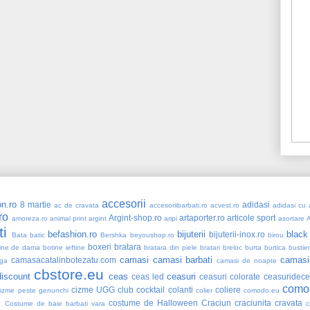
accesorii
n.ro
8 martie
adidasi
ac de cravata
accesoriibarbati.ro
acvest.ro
adidasi cu a
ro
Argint-shop.ro
artaporter.ro
articole sport
amoreza.ro
animal print
argint
aripi
asortare
ti
befashion.ro
bijuterii
black
bijuterii-inox.ro
Bata
batic
Bershka
beyoushop.ro
birou
boxeri
bratara
ine de dama
botine ieftine
bratara din piele
bratari
breloc
burta
burtica
bustie
camasi
camasi barbati
camasi
camasacatalinbotezatu.com
ga
camasi de noapte
cbstore.eu
iscount
ceas
ceasuri
ceas led
ceasuri colorate
ceasuridece
como
cizme UGG
club
cocktail
colanti
coliere
cizme peste genunchi
colier
comodo.eu
e
costume de Halloween
Craciun
craciunita
cravata
Costume de baie barbati vara
c