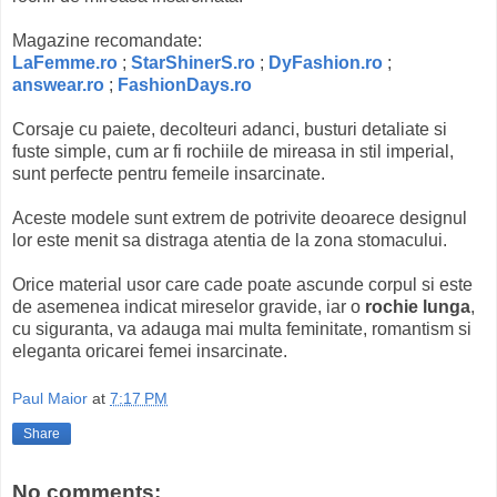
Magazine recomandate:
LaFemme.ro
;
StarShinerS.ro
;
DyFashion.ro
;
answear.ro
;
FashionDays.ro
Corsaje cu paiete, decolteuri adanci, busturi detaliate si
fuste simple, cum ar fi rochiile de mireasa in stil imperial,
sunt perfecte pentru femeile insarcinate.
Aceste modele sunt extrem de potrivite deoarece designul
lor este menit sa distraga atentia de la zona stomacului.
Orice material usor care cade poate ascunde corpul si este
de asemenea indicat mireselor gravide, iar o
rochie lunga
,
cu siguranta, va adauga mai multa feminitate, romantism si
eleganta oricarei femei insarcinate.
Paul Maior
at
7:17 PM
Share
No comments: