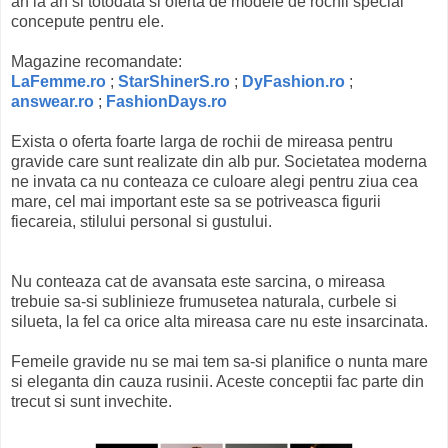
an la an si totodata si oferta de modele de rochii special
concepute pentru ele.
Magazine recomandate:
LaFemme.ro
;
StarShinerS.ro
;
DyFashion.ro
;
answear.ro
;
FashionDays.ro
Exista o oferta foarte larga de rochii de mireasa pentru
gravide care sunt realizate din alb pur. Societatea moderna
ne invata ca nu conteaza ce culoare alegi pentru ziua cea
mare, cel mai important este sa se potriveasca figurii
fiecareia, stilului personal si gustului.
Nu conteaza cat de avansata este sarcina, o mireasa
trebuie sa-si sublinieze frumusetea naturala, curbele si
silueta, la fel ca orice alta mireasa care nu este insarcinata.
Femeile gravide nu se mai tem sa-si planifice o nunta mare
si eleganta din cauza rusinii. Aceste conceptii fac parte din
trecut si sunt invechite.