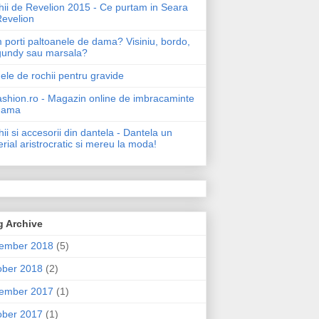
ii de Revelion 2015 - Ce purtam in Seara
Revelion
porti paltoanele de dama? Visiniu, bordo,
gundy sau marsala?
le de rochii pentru gravide
shion.ro - Magazin online de imbracaminte
dama
ii si accesorii din dantela - Dantela un
rial aristrocratic si mereu la moda!
g Archive
ember 2018
(5)
ober 2018
(2)
ember 2017
(1)
ober 2017
(1)