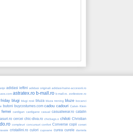
adidasi ieftini
ripi
adidasi originali
adidasi-haine-accesorii.ro
astratex.ro
b-mall.ro
Asos.com
b-mall.ro. zorilestore.ro
 friday
blugi
bluze
bluza
blugi rosii
bluza trening
bocanci
cadou
cadouri
butoni
buycostumes.com
re
Calvin Klein
 femei
casualwear.ro
catalin
cardigan
cardigane
casual
chiloti
asuri.ro
cercei
chic-diva.ro
Christian
chicbags.o
do.ro
Converse
copii
compleuri
concursuri
confort
corset
cristallini.ro
culori
curea
curele
ravate
cupoane
dantela