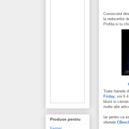
Cunoscutul des
la reducerilor
Profita si tu 
Toate hainele d
Friday
, vor fi 
bluze si camasi
multe alte arti
Iar pentru ca es
Produse pentru
ofertele
CBexcl
Femei