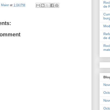
Roch
l Maior
at
1:04 PM
de 
Cum 
bur
nts:
Mode
Comment
Refa
de 
Roch
mate
Blo
Nov
Oct
Nov
Oct