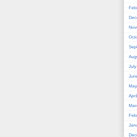
Feb
Dec
Nov
Oct
Sep
Aug
Jul
Jun
May
Apri
Mar
Feb
Jan
Dec