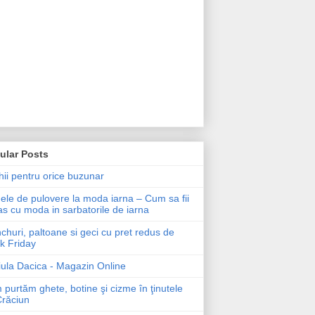
ular Posts
ii pentru orice buzunar
le de pulovere la moda iarna – Cum sa fii
as cu moda in sarbatorile de iarna
churi, paltoane si geci cu pret redus de
k Friday
ula Dacica - Magazin Online
purtăm ghete, botine şi cizme în ţinutele
Crăciun