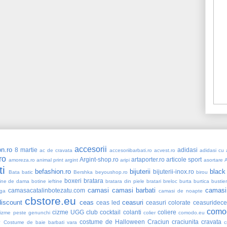
accesorii
n.ro
8 martie
adidasi
ac de cravata
accesoriibarbati.ro
acvest.ro
adidasi cu a
ro
Argint-shop.ro
artaporter.ro
articole sport
amoreza.ro
animal print
argint
aripi
asortare
ti
befashion.ro
bijuterii
black
bijuterii-inox.ro
Bata
batic
Bershka
beyoushop.ro
birou
boxeri
bratara
ine de dama
botine ieftine
bratara din piele
bratari
breloc
burta
burtica
bustie
camasi
camasi barbati
camasi
camasacatalinbotezatu.com
ga
camasi de noapte
cbstore.eu
iscount
ceas
ceasuri
ceas led
ceasuri colorate
ceasuridece
como
cizme UGG
club
cocktail
colanti
coliere
cizme peste genunchi
colier
comodo.eu
e
costume de Halloween
Craciun
craciunita
cravata
Costume de baie barbati vara
c