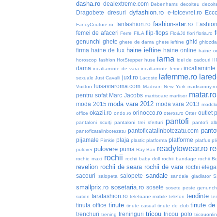
dasha.ro
dealextreme.com
Debenhams
decolteu
decolt
dyfashion.ro
Dragobete
dresuri
e-totcevrei.ro
Ecc
fashion-star.ro
fanfashion.ro
Fashio
FancyCouture.ro
femei de afaceri
flip-flops
Ferre
FILA
Flo&Jó
flori
floria.ro
genunchi
ghete
ghid
ghete de dama
ghete ieftine
ghiozd
haine ieftine
firma
haine de lux
haine online
haine or
iarna
horoscop fashion
HotStepper
huse
idei de cadouri
Il
dama
incaltaminte 
incaltaminte de vara
incaltaminte femei
lafemme.ro
lared
juxt.ro
sexuale
Just Cavalli
Lacoste
luisaviaroma.com
Vuitton
Madison New York
madisonny.r
matar.ro
pentru sofat
Marc Jacobs
martisoare
martisor
moda vara 2012
moda 2015
moda vara 2013
modclo
okazii.ro
orinocco.ro
outlet
p
office
ondo.ro
oteros.ro
Otter
pantofi
pantaloni scurţi
pantaloni trei sferturi
pantofi alb
pantof
pantoficatalinbotezatu.com
pantoficatalinbotezatu
pijamale
plaja
platforme
Pimkie
plastic
platforma
platfus
pli
readytowear.ro
re
pulovere
puma
pulover
Ray Ban
rochii
rochie maxi
rochii baby doll
rochii bandage
rochii B
revelion
rochii de seara
rochii de vara
rochii elega
sandale
sacouri
salopete
salopeta
sandale gladiator
S
smallprix.ro
sosetaria.ro
sosete
sosete peste genunch
tendinte
tarafashion.ro
sutien
telefoane mobile
telefon
te
tinute
tinute de
tinuta office
tinute casual
tinute de club
tricou
trenchuri
treninguri
tricou polo
trening
tricouonli