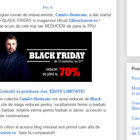
Pin It
igner roman de imbracaminte,
Catalin Botezatu
, a dat startul
 de BLACK FRIDAY in magazinul oficial
CBexclusive.ro
!
chiar acum de cele mai tari REDUCERI de pana la 70%!
Pop
Roch
Mode
Colectii si produse noi, EDITII LIMITATE!
in p
in colectia
Catalin Botezatu
vor avea reduceri de
Black
Tren
4 zile de mega reduceri pentru: incaltaminte femei si barbati,
Blac
 barbati, lenjerie intima pentru barbati si dame, accesorii si
cole vestimentare.
Caci
ti cititor al acestui blog minunat esti primul care afla de
Cum 
usive.ro
. Spor la cumparaturi!
de 