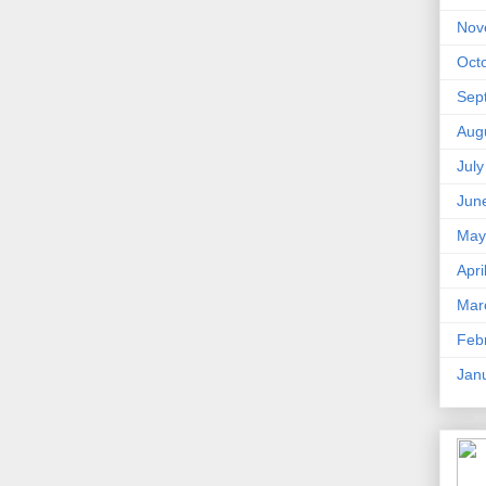
Nov
Oct
Sep
Aug
Jul
Jun
May
Apri
Mar
Feb
Jan