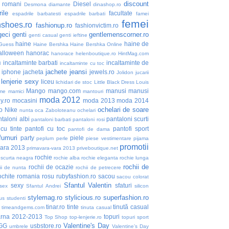
discount
i romani
Diesel
Desmona
diamante
dinashop.ro
ile
facultate
espadrile barbatesti
espadrile barbati
famei
femei
nshoes.ro
fashionup.ro
fashionvictim.ro
geci
genti
gentlemenscorner.ro
genti casual
genti ieftine
haine
haine de
Guess
Haine Bershka
Haine Bershka Online
alloween
hanorac
hanorace
helenboutique.ro
HintMag.com
incaltaminte barbati
incaltaminte de
3
incaltaminte cu toc
jachete
jeansi
iphone
jacheta
jewels.ro
Jolidon
jucarii
lenjerie sexy
liceu
lichidari de stoc
Little Black Dress
Louis
Mango
mango.com
manusi
manusi
me
mamici
mantouri
moda 2012
y.ro
mocasini
moda 2013
moda 2014
ochelari de soare
o
Nike
nunta
oca Zaboloteanu
ochelari
taloni albi
pantaloni scurti
pantaloni barbati
pantaloni rosi
 cu tinte
pantofi cu toc
pantofi sport
pantofi de dama
fumuri
party
piele
peplum
perle
piese vestimentare
pijama
promotii
vara 2013
primavara-vara 2013
priveboutique.net
rochie
 scurta neagra
rochie alba
rochie eleganta
rochie lunga
rochii de
rochii de ocazie
ii de nunta
rochii de petrecere
ochite
romania
rosu
rubyfashion.ro
sacou
sacou colorat
Sfantul Valentin
sexy
sfaturi
sex
Sfantul Andrei
silicon
stylemag.ro
stylicious.ro
superfashion.ro
us
studenti
tinar.ro
tinte
tinută casual
timeandgems.com
tinuta casual
arna 2012-2013
topuri
Top Shop
top-lenjerie.ro
topuri sport
Valentine's Day
GG
usbstore.ro
umbrele
Valentine’s Day