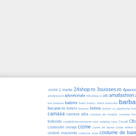
24shop.ro
3suisses.ro
4passio
.rochii
1 martie
amafashion.
advertoriale
alb
adolescenti
Afrodisia.ro
barba
balerini
bal
balanta
balul boboc
balul bobocilor
bocane.ro
botine
bolero
boteine
botine cu platforma
bot
camasa
camasa alba
camasa de noapte
camasa lun
CBd
botezatu
catalinbotezatustore.com
catalog zara
Cavalli
cizme
Louboutin
ciorapi
cizme de dama
cizme ieftine
costume de bai
costum craciunita
costume baie