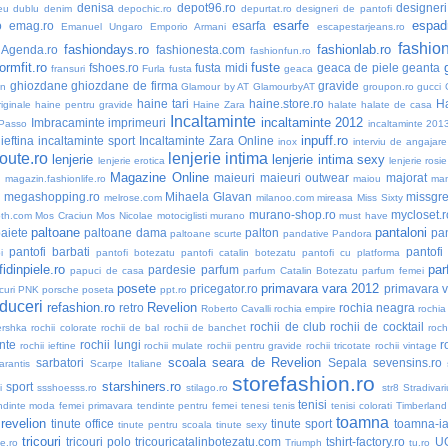
denisa
depot96.ro
designer
eu dublu
denim
depochic.ro
depurtat.ro
designeri de pantofi
esarfe
espadr
o
emag.ro
esarfa
Emanuel Ungaro
Emporio Armani
escapestarjeans.ro
fashio
fashiondays.ro
fashionlab.ro
nAgenda.ro
fashionesta.com
fashionfun.ro
formfit.ro
fuste
fshoes.ro
fusta midi
geaca de piele
geanta
fransuri
Furla
fusta
geaca
ghiozdane
ghiozdane de firma
gravide
an
Glamour by AT
GlamourbyAT
groupon.ro
gucci
haine tari
haine.store.ro
H
iginale
haine pentru gravide
Haine Zara
halate
halate de casa
Incaltaminte
incaltaminte 2012
Imbracaminte
imprimeuri
 Passo
incaltaminte 201
inpuff.ro
ieftina
incaltaminte sport
Incaltaminte Zara Online
inox
interviu de angajare
oute.ro
lenjerie intima
lenjerie
lenjerie intima sexy
lenjerie erotica
lenjerie rosie
Magazine Online
maieuri
maieuri outwear
majorat
o
magazin.fashionlife.ro
maiou
ma
megashopping.ro
Mihaela Glavan
missgre
melrose.com
milanoo.com
mireasa
Miss Sixty
murano-shop.ro
mycloset.r
th.com
Mos Craciun
Mos Nicolae
motociglisti
murano
must have
paltoane
pantaloni
aiete
paltoane dama
palton
pan
paltoane scurte
pandative
Pandora
pantofi barbati
pantofi
i
pantofi botezatu
pantofi catalin botezatu
pantofi cu platforma
idinpiele.ro
par
pardesie
parfum
papuci de casa
parfum Catalin Botezatu
parfum femei
posete
primavara vara 2012
pricegator.ro
primavara 
curi
PNK
porsche
poseta
ppt.ro
duceri
refashion.ro
Revelion
retro
rochia neagra
Roberto Cavalli
rochia empire
rochia
rochii de club
rochii de cocktail
ershka
rochii colorate
rochii de bal
rochii de banchet
roch
nte
rochii lungi
r
rochii ieftine
rochii mulate
rochii pentru gravide
rochii tricotate
rochii vintage
scoala
seara de Revelion
sarbatori
Sepala
sevensins.ro
arantis
Scarpe Italiane
storefashion.ro
starshiners.ro
sport
i
ssshoesss.ro
stilago.ro
str8
Stradivari
tenisi
ndinte moda femei primavara
tendinte pentru femei
tenesi
tenis
tenisi colorati
Timberland
toamna
 revelion
tinute office
tinute sport
toamna-i
tinute pentru scoala
tinute sexy
tricouri
tricouri polo
tricouricatalinbotezatu.com
tshirt-factory.ro
U
ne.ro
Triumph
tu.ro