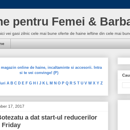
ne pentru Femei & Barba
Aici vei gasi zilnic cele mai bune oferte de haine ieftine din cele mai 
ine
magazin online de haine, incaltaminte si accesorii. Intra
si te vei convinge! (P)
Cau
uri A B C D E F G H I J K L M N O P Q R S T U V W X Y Z
mber 17, 2017
otezatu a dat start-ul reducerilor
 Friday