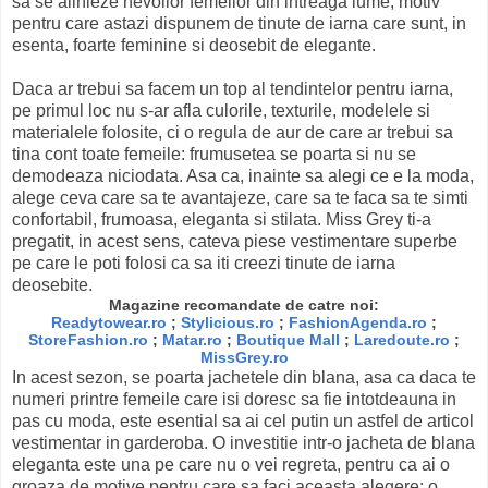
sa se alinieze nevoilor femeilor din intreaga lume, motiv
pentru care astazi dispunem de tinute de iarna care sunt, in
esenta, foarte feminine si deosebit de elegante.
Daca ar trebui sa facem un top al tendintelor pentru iarna,
pe primul loc nu s-ar afla culorile, texturile, modelele si
materialele folosite, ci o regula de aur de care ar trebui sa
tina cont toate femeile: frumusetea se poarta si nu se
demodeaza niciodata. Asa ca, inainte sa alegi ce e la moda,
alege ceva care sa te avantajeze, care sa te faca sa te simti
confortabil, frumoasa, eleganta si stilata. Miss Grey ti-a
pregatit, in acest sens, cateva piese vestimentare superbe
pe care le poti folosi ca sa iti creezi tinute de iarna
deosebite.
Magazine recomandate de catre noi:
Readytowear.ro
;
Stylicious.ro
;
FashionAgenda.ro
;
StoreFashion.ro
;
Matar.ro
;
Boutique Mall
;
Laredoute.ro
;
MissGrey.ro
In acest sezon, se poarta jachetele din blana, asa ca daca te
numeri printre femeile care isi doresc sa fie intotdeauna in
pas cu moda, este esential sa ai cel putin un astfel de articol
vestimentar in garderoba. O investitie intr-o jacheta de blana
eleganta este una pe care nu o vei regreta, pentru ca ai o
groaza de motive pentru care sa faci aceasta alegere: o