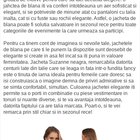
jahctea de blana iti va conferi intotdeauna un aer sofisticat si
elegant, si se potriveste de minune atat cu pantaloni cu talia
inalta, cat si cu fuste sau rochii elegante. Astfel, o jacheta de
blana poate fi solutia salvatoare in sezonul rece pentru toate
categoriile de evenimente la care urmeaza sa participi.
Pentru ca tinem cont de imaginea si nevoile tale, jachetele
de blana pe care ti le punem la dispozitie sunt deosebit de
elegante si create in asa fel incat sa iti puna in valoare
feminitatea. Jacheta Suzanne neagra, remarcabila datorita
centurii late din talie care se leaga in fata intr-o fundita fancy
este o tinuta de iarna ideala pentru femeile care doresc sa
isi construiasca o imagine demna de priviri admirative si sa
se simta confortabil, simultan. Culoarea jachetei elegante iti
permite sa o porti in combinatie cu piese vestimentare in
tonuri si nuante diverse, si te va avantaja intotdeauna,
datorita faptului ca are talia marcata. Poart-o, si te vei
remarca prin stil chiar si in sezonul rece!