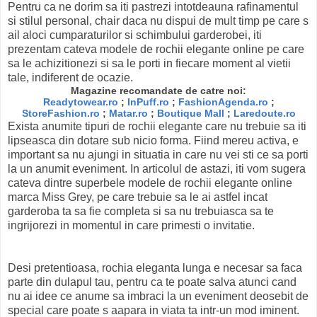
Pentru ca ne dorim sa iti pastrezi intotdeauna rafinamentul
si stilul personal, chair daca nu dispui de mult timp pe care s
ail aloci cumparaturilor si schimbului garderobei, iti
prezentam cateva modele de rochii elegante online pe care
sa le achizitionezi si sa le porti in fiecare moment al vietii
tale, indiferent de ocazie.
Magazine recomandate de catre noi:
Readytowear.ro
;
InPuff.ro
;
FashionAgenda.ro
;
StoreFashion.ro
;
Matar.ro
;
Boutique Mall
;
Laredoute.ro
Exista anumite tipuri de rochii elegante care nu trebuie sa iti
lipseasca din dotare sub nicio forma. Fiind mereu activa, e
important sa nu ajungi in situatia in care nu vei sti ce sa porti
la un anumit eveniment. In articolul de astazi, iti vom sugera
cateva dintre superbele modele de rochii elegante online
marca Miss Grey, pe care trebuie sa le ai astfel incat
garderoba ta sa fie completa si sa nu trebuiasca sa te
ingrijorezi in momentul in care primesti o invitatie.
Desi pretentioasa, rochia eleganta lunga e necesar sa faca
parte din dulapul tau, pentru ca te poate salva atunci cand
nu ai idee ce anume sa imbraci la un eveniment deosebit de
special care poate s aapara in viata ta intr-un mod iminent.