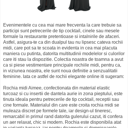
Evenimentele cu cea mai mare frecventa la care trebuie sa
participi sunt petrecerile de tip cocktail, cinele sau mesele
formale la restaurante pretentioase si intalnirile de afaceri.
Astfel, asigura-te ca din dualpul tau nu lipsesc cateva rochii
midi, care pot sa te scoata in evidenta in cea mai placuta
maniera cu putinta, datorita multitudinii modelelor si culorilor
care iti stau la dispozitie. Colectia noastra de toamna a avut
ca si piese vestimentare principale rochiile midi, pentru ca,
in viziunea noastra, ele sunt noua definitie a senzualitatii
feminine. Iata ce astfel de rochii elegante online iti sugeram:
Rochia midi Aimee, confectionata din material elastic
turcoaz si cu insertii de dantela aurie in zona pieptului, este
tinuta ideala pentru petrecerile de tip cocktail, receptii sau
cine formale. Materialul din care este croita rochia midi se
muleaza discret pe formele tale, iar design-ul tineresc,
remarcabil in primul rand datorita gulerului cazut, iti confera
un aer relaxat, chic si modern. Rochia este disponibila atat
in varianta turcoaz, iar pentru doamnele si domnisoarele