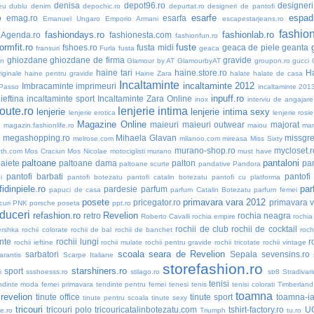
denisa
depot96.ro
designer
eu dublu
denim
depochic.ro
depurtat.ro
designeri de pantofi
esarfe
espadr
o
emag.ro
esarfa
Emanuel Ungaro
Emporio Armani
escapestarjeans.ro
fashio
fashiondays.ro
fashionlab.ro
nAgenda.ro
fashionesta.com
fashionfun.ro
formfit.ro
fuste
fshoes.ro
fusta midi
geaca de piele
geanta
fransuri
Furla
fusta
geaca
ghiozdane
ghiozdane de firma
gravide
an
Glamour by AT
GlamourbyAT
groupon.ro
gucci
haine tari
haine.store.ro
H
iginale
haine pentru gravide
Haine Zara
halate
halate de casa
Incaltaminte
incaltaminte 2012
Imbracaminte
imprimeuri
 Passo
incaltaminte 201
inpuff.ro
ieftina
incaltaminte sport
Incaltaminte Zara Online
inox
interviu de angajare
oute.ro
lenjerie intima
lenjerie
lenjerie intima sexy
lenjerie erotica
lenjerie rosie
Magazine Online
maieuri
maieuri outwear
majorat
o
magazin.fashionlife.ro
maiou
ma
megashopping.ro
Mihaela Glavan
missgre
melrose.com
milanoo.com
mireasa
Miss Sixty
murano-shop.ro
mycloset.r
th.com
Mos Craciun
Mos Nicolae
motociglisti
murano
must have
paltoane
pantaloni
aiete
paltoane dama
palton
pan
paltoane scurte
pandative
Pandora
pantofi barbati
pantofi
i
pantofi botezatu
pantofi catalin botezatu
pantofi cu platforma
idinpiele.ro
par
pardesie
parfum
papuci de casa
parfum Catalin Botezatu
parfum femei
posete
primavara vara 2012
pricegator.ro
primavara 
curi
PNK
porsche
poseta
ppt.ro
duceri
refashion.ro
Revelion
retro
rochia neagra
Roberto Cavalli
rochia empire
rochia
rochii de club
rochii de cocktail
ershka
rochii colorate
rochii de bal
rochii de banchet
roch
nte
rochii lungi
r
rochii ieftine
rochii mulate
rochii pentru gravide
rochii tricotate
rochii vintage
scoala
seara de Revelion
sarbatori
Sepala
sevensins.ro
arantis
Scarpe Italiane
storefashion.ro
starshiners.ro
sport
i
ssshoesss.ro
stilago.ro
str8
Stradivari
tenisi
ndinte moda femei primavara
tendinte pentru femei
tenesi
tenis
tenisi colorati
Timberland
toamna
 revelion
tinute office
tinute sport
toamna-i
tinute pentru scoala
tinute sexy
tricouri
tricouri polo
tricouricatalinbotezatu.com
tshirt-factory.ro
U
ne.ro
Triumph
tu.ro