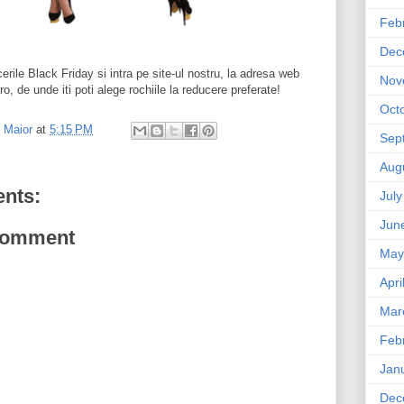
Feb
Dec
erile Black Friday si intra pe site-ul nostru, la adresa web
Nov
, de unde iti poti alege rochiile la reducere preferate!
Oct
l Maior
at
5:15 PM
Sep
Aug
nts:
Jul
Jun
Comment
May
Apri
Mar
Feb
Jan
Dec