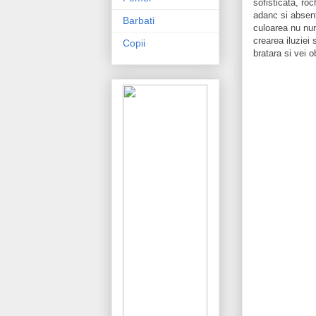
sofisticata, roc
adanc si absent
Barbati
culoarea nu numa
crearea iluziei s
Copii
bratara si vei o