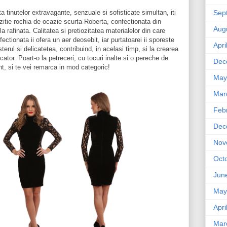
Sep
a tinutelor extravagante, senzuale si sofisticate simultan, iti
itie rochia de ocazie scurta Roberta, confectionata din
Aug
la rafinata. Calitatea si pretiozitatea materialelor din care
ectionata ii ofera un aer deosebit, iar purtatoarei ii sporeste
Apri
terul si delicatetea, contribuind, in acelasi timp, si la crearea
ator. Poart-o la petreceri, cu tocuri inalte si o pereche de
Dec
t, si te vei remarca in mod categoric!
May
Mar
Feb
Dec
Nov
Oct
Jun
May
Apri
Mar