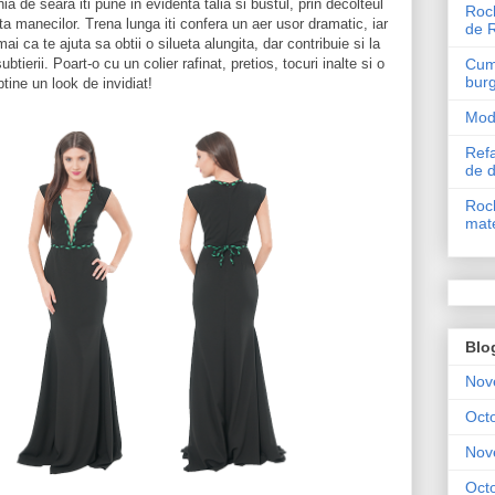
hia de seara iti pune in evidenta talia si bustul, prin decolteul
Roch
a manecilor. Trena lunga iti confera un aer usor dramatic, iar
de 
i ca te ajuta sa obtii o silueta alungita, dar contribuie si la
Cum 
ubtierii. Poart-o cu un colier rafinat, pretios, tocuri inalte si o
bur
btine un look de invidiat!
Mode
Refa
de 
Roch
mate
Blo
Nov
Oct
Nov
Oct