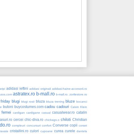
adidasi ieftini
ripi
adidasi originali
adidasi-haine-accesorii.ro
astratex.ro
b-mall.ro
Asos.com
b-mall.ro. zorilestore.ro
 friday
blugi
bluze
bluza
blugi rosii
bluza trening
bocanci
cadou
cadouri
butoni
buycostumes.com
re
Calvin Klein
 femei
casualwear.ro
catalin
cardigan
cardigane
casual
chiloti
asuri.ro
cercei
chic-diva.ro
Christian
chicbags.o
do.ro
Converse
copii
compleuri
concursuri
confort
corset
cristallini.ro
culori
curea
curele
ravate
cupoane
dantela