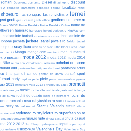
discount
i romani
Diesel
Desmona
diamante
dinashop.ro
ile
facultate
espadrile barbatesti
espadrile barbati
famei
femei
nshoes.ro
fashionup.ro
fashionvictim.ro
geci
genti
gentlemenscorner.ro
genti casual
genti ieftine
haine
haine de
Guess
Haine Bershka
Haine Bershka Online
alloween
hanorac
hanorace
helenboutique.ro
HintMag.com
incaltaminte barbati
incaltaminte de
3
incaltaminte cu toc
jachete
jeansi
iphone
jacheta
jewels.ro
Jolidon
jucarii
lenjerie sexy
liceu
lichidari de stoc
Little Black Dress
Louis
Mango
mango.com
manusi
manusi
me
mamici
mantouri
moda 2012
y.ro
mocasini
moda 2013
moda 2014
ochelari de soare
o
Nike
nunta
oca Zaboloteanu
ochelari
taloni albi
pantaloni scurti
pantaloni barbati
pantaloni rosi
 cu tinte
pantofi cu toc
pantofi sport
pantofi de dama
fumuri
party
piele
peplum
perle
piese vestimentare
pijama
promotii
vara 2013
primavara-vara 2013
priveboutique.net
rochie
 scurta neagra
rochie alba
rochie eleganta
rochie lunga
rochii de
rochii de ocazie
ii de nunta
rochii de petrecere
ochite
romania
rosu
rubyfashion.ro
sacou
sacou colorat
Sfantul Valentin
sexy
sfaturi
sex
Sfantul Andrei
silicon
stylemag.ro
stylicious.ro
superfashion.ro
us
studenti
tinar.ro
tinte
tinută casual
timeandgems.com
tinuta casual
arna 2012-2013
topuri
Top Shop
top-lenjerie.ro
topuri sport
Valentine's Day
GG
usbstore.ro
umbrele
Valentine’s Day