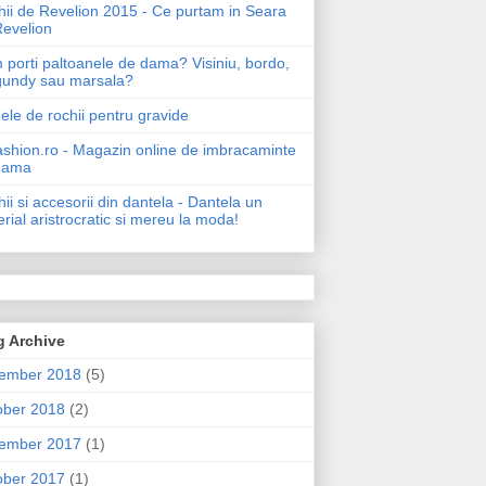
ii de Revelion 2015 - Ce purtam in Seara
Revelion
porti paltoanele de dama? Visiniu, bordo,
gundy sau marsala?
le de rochii pentru gravide
shion.ro - Magazin online de imbracaminte
dama
ii si accesorii din dantela - Dantela un
rial aristrocratic si mereu la moda!
g Archive
ember 2018
(5)
ober 2018
(2)
ember 2017
(1)
ober 2017
(1)