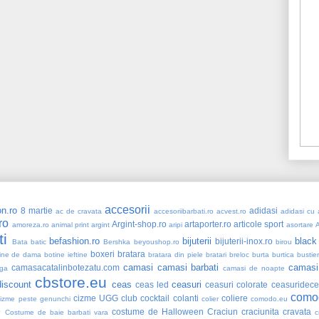
accesorii
n.ro
8 martie
adidasi
ac de cravata
accesoriibarbati.ro
acvest.ro
adidasi cu a
ro
Argint-shop.ro
artaporter.ro
articole sport
amoreza.ro
animal print
argint
aripi
asortare
ti
befashion.ro
bijuterii
black
bijuterii-inox.ro
Bata
batic
Bershka
beyoushop.ro
birou
boxeri
bratara
ine de dama
botine ieftine
bratara din piele
bratari
breloc
burta
burtica
bustie
camasi
camasi barbati
camasi
camasacatalinbotezatu.com
ga
camasi de noapte
cbstore.eu
iscount
ceas
ceasuri
ceas led
ceasuri colorate
ceasuridece
como
cizme UGG
club
cocktail
colanti
coliere
cizme peste genunchi
colier
comodo.eu
e
costume de Halloween
Craciun
craciunita
cravata
Costume de baie barbati vara
c