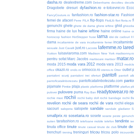
dasha.ro
dealextreme.com
Debenhams
decolteu
decolt
dyfashion.ro
Dragobete
dresuri
e-totcevrei.ro
Ecc
fashion-star.ro
fanfashion.ro
Fashio
FancyCouture.ro
femei de afaceri
flip-flops
Ferre
FILA
Flo&Jó
flori
floria.ro
genunchi
ghete
ghid
ghete de dama
ghete ieftine
ghiozd
haine ieftine
firma
haine de lux
haine online
haine or
iarna
horoscop fashion
HotStepper
huse
idei de cadouri
Il
dama
incaltaminte 
incaltaminte de vara
incaltaminte femei
lafemme.ro
lared
juxt.ro
sexuale
Just Cavalli
Lacoste
luisaviaroma.com
Vuitton
Madison New York
madisonny.r
matar.ro
pentru sofat
Marc Jacobs
martisoare
martisor
moda vara 2012
moda 2015
moda vara 2013
modclo
okazii.ro
orinocco.ro
outlet
p
office
ondo.ro
oteros.ro
Otter
pantofi
pantaloni scurţi
pantaloni trei sferturi
pantofi alb
pantof
pantoficatalinbotezatu.com
pantoficatalinbotezatu
pijamale
plaja
platforme
Pimkie
plastic
platforma
platfus
pli
readytowear.ro
re
pulovere
puma
pulover
Ray Ban
rochii
rochie maxi
rochii baby doll
rochii bandage
rochii B
revelion
rochii de seara
rochii de vara
rochii elega
sandale
sacouri
salopete
salopeta
sandale gladiator
S
smallprix.ro
sosetaria.ro
sosete
sosete peste genunch
tendinte
tarafashion.ro
sutien
telefoane mobile
telefon
te
tinute
tinute de
tinuta office
tinute casual
tinute de club
tricou
trenchuri
treninguri
tricou polo
trening
tricouonli