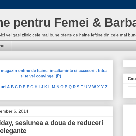
ne pentru Femei & Barba
Aici vei gasi zilnic cele mai bune oferte de haine ieftine din cele mai 
ine
magazin online de haine, incaltaminte si accesorii. Intra
si te vei convinge! (P)
Cau
uri A B C D E F G H I J K L M N O P Q R S T U V W X Y Z
cember 6, 2014
iday, sesiunea a doua de reduceri
 elegante