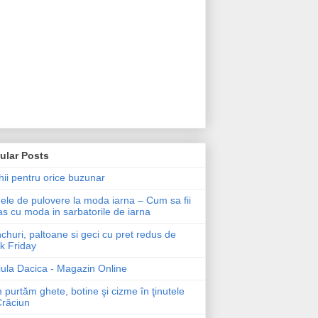
ular Posts
ii pentru orice buzunar
le de pulovere la moda iarna – Cum sa fii
as cu moda in sarbatorile de iarna
churi, paltoane si geci cu pret redus de
k Friday
ula Dacica - Magazin Online
purtăm ghete, botine şi cizme în ţinutele
Crăciun