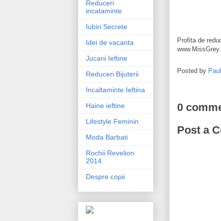
Reduceri
incataminte
Iubiri Secrete
Profita de reduc
Idei de vacanta
www.MissGrey.ro
Jucarii Ieftine
Posted by
Pau
Reduceri Bijuterii
Incaltaminte Ieftina
0 comme
Haine ieftine
Lifestyle Feminin
Post a 
Moda Barbati
Rochii Revelion
2014
Despre copii