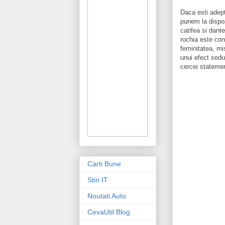
Daca esti adept
punem la dispoz
catifea si dante
rochia este conf
feminitatea, mis
unui efect seduc
cercei statemen
Carti Bune
Stiri IT
Noutati Auto
CevaUtil Blog