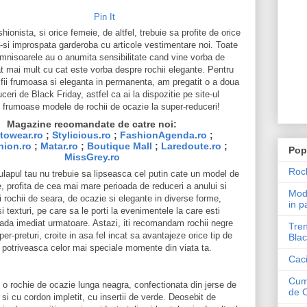
Pin It
ionista, si orice femeie, de altfel, trebuie sa profite de orice
-si improspata garderoba cu articole vestimentare noi. Toate
mnisoarele au o anumita sensibilitate cand vine vorba de
at mai mult cu cat este vorba despre rochii elegante. Pentru
fii frumoasa si eleganta in permanenta, am pregatit o a doua
eri de Black Friday, astfel ca ai la dispozitie pe site-ul
 frumoase modele de rochii de ocazie la super-reduceri!
Magazine recomandate de catre noi:
towear.ro
;
Stylicious.ro
;
FashionAgenda.ro
;
hion.ro
;
Matar.ro
;
Boutique Mall
;
Laredoute.ro
;
Pop
MissGrey.ro
Roch
lapul tau nu trebuie sa lipseasca cel putin cate un model de
e, profita de cea mai mare perioada de reduceri a anului si
Mode
i rochii de seara, de ocazie si elegante in diverse forme,
in p
i texturi, pe care sa le porti la evenimentele la care esti
ioada imediat urmatoare. Astazi, iti recomandam rochii negre
Tren
er-preturi, croite in asa fel incat sa avantajeze orice tip de
Blac
e potriveasca celor mai speciale momente din viata ta.
Caci
Cum 
o rochie de ocazie lunga neagra, confectionata din jerse de
de 
si cu cordon impletit, cu insertii de verde. Deosebit de