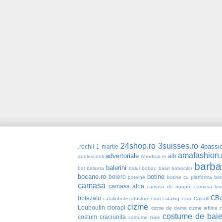
24shop.ro
3suisses.ro
4passio
.rochii
1 martie
amafashion.
advertoriale
alb
adolescenti
Afrodisia.ro
barba
balerini
bal
balanta
balul boboc
balul bobocilor
bocane.ro
botine
bolero
boteine
botine cu platforma
bot
camasa
camasa alba
camasa de noapte
camasa lun
CBd
botezatu
catalinbotezatustore.com
catalog zara
Cavalli
cizme
Louboutin
ciorapi
cizme de dama
cizme ieftine
costume de bai
costum craciunita
costume baie