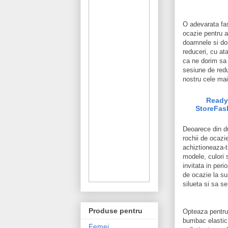
O adevarata fash
ocazie pentru a
doamnele si do
reduceri, cu at
ca ne dorim sa 
sesiune de reduc
nostru cele mai
Ready
StoreFas
Deoarece din du
rochii de ocazi
achiztioneaza-t
modele, culori s
invitata in per
de ocazie la sup
silueta si sa s
Produse pentru
Opteaza pentru 
bumbac elastic 
Femei