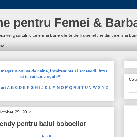
ne pentru Femei & Barba
Aici vei gasi zilnic cele mai bune oferte de haine ieftine din cele mai 
ine
magazin online de haine, incaltaminte si accesorii. Intra
si te vei convinge! (P)
Cau
uri A B C D E F G H I J K L M N O P Q R S T U V W X Y Z
ctober 29, 2014
rendy pentru balul bobocilor
Pin It