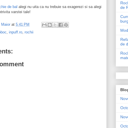
Roch
chie de bal
alegi nu uita ca nu trebuie sa exagerezi si sa alegi
de 
trivita varstei tale!
Cum 
bur
l Maior
at
5:41 PM
Mode
oboc
,
inpuff.ro
,
rochii
Refa
de 
nts:
Roch
mate
Comment
Blo
Nov
Oct
Nov
Oct