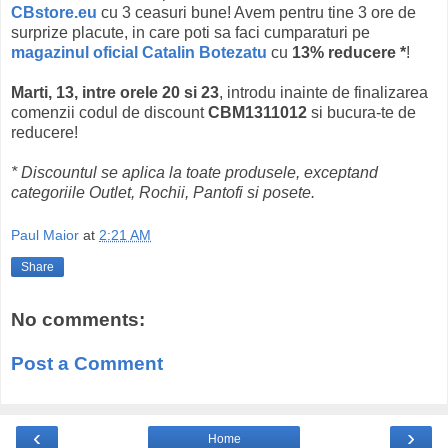
CBstore.eu
cu 3 ceasuri bune! Avem pentru tine 3 ore de
surprize placute, in care poti sa faci cumparaturi pe
magazinul oficial Catalin Botezatu
cu
13% reducere *
!
Marti, 13, intre orele 20 si 23
, introdu inainte de finalizarea
comenzii codul de discount
CBM1311012
si bucura-te de
reducere!
* Discountul se aplica la toate produsele, exceptand
categoriile Outlet, Rochii, Pantofi si posete.
Paul Maior
at
2:21 AM
Share
No comments:
Post a Comment
‹
›
Home