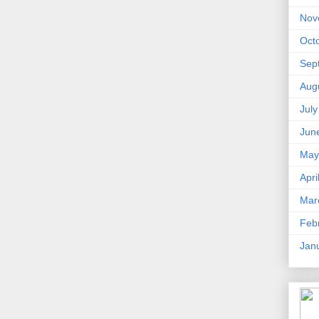
Nov
Oct
Sep
Aug
Jul
Jun
May
Apri
Mar
Feb
Jan