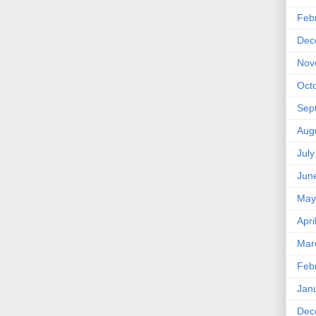
Feb
Dec
Nov
Oct
Sep
Aug
Jul
Jun
May
Apri
Mar
Feb
Jan
Dec