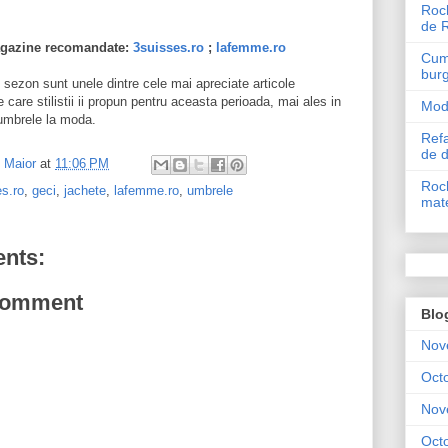
Roch
de 
gazine recomandate:
3suisses.ro
;
lafemme.ro
Cum 
bur
e sezon sunt unele dintre cele mai apreciate articole
 care stilistii ii propun pentru aceasta perioada, mai ales in
Mode
umbrele la moda.
Refa
de 
l Maior
at
11:06 PM
Roch
s.ro
,
geci
,
jachete
,
lafemme.ro
,
umbrele
mate
nts:
Comment
Blo
Nov
Oct
Nov
Oct