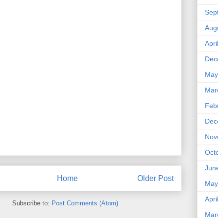
Sep
Aug
Apri
Dec
May
Mar
Feb
Dec
Nov
Oct
Jun
Home
Older Post
May
Apri
Subscribe to:
Post Comments (Atom)
Mar