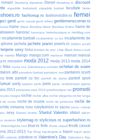
discount
i romani
Diesel
Desmona
diamante
dinashop.ro
ile
facultate
espadrile barbatesti
espadrile barbati
famei
femei
nshoes.ro
fashionup.ro
fashionvictim.ro
geci
genti
gentlemenscorner.ro
genti casual
genti ieftine
haine
haine de
Guess
Haine Bershka
Haine Bershka Online
alloween
hanorac
hanorace
helenboutique.ro
HintMag.com
incaltaminte barbati
incaltaminte de
3
incaltaminte cu toc
jachete
jeansi
iphone
jacheta
jewels.ro
Jolidon
jucarii
lenjerie sexy
liceu
lichidari de stoc
Little Black Dress
Louis
Mango
mango.com
manusi
manusi
me
mamici
mantouri
moda 2012
y.ro
mocasini
moda 2013
moda 2014
ochelari de soare
o
Nike
nunta
oca Zaboloteanu
ochelari
taloni albi
pantaloni scurti
pantaloni barbati
pantaloni rosi
 cu tinte
pantofi cu toc
pantofi sport
pantofi de dama
fumuri
party
piele
peplum
perle
piese vestimentare
pijama
promotii
vara 2013
primavara-vara 2013
priveboutique.net
rochie
 scurta neagra
rochie alba
rochie eleganta
rochie lunga
rochii de
rochii de ocazie
ii de nunta
rochii de petrecere
ochite
romania
rosu
rubyfashion.ro
sacou
sacou colorat
Sfantul Valentin
sexy
sfaturi
sex
Sfantul Andrei
silicon
stylemag.ro
stylicious.ro
superfashion.ro
us
studenti
tinar.ro
tinte
tinută casual
timeandgems.com
tinuta casual
arna 2012-2013
topuri
Top Shop
top-lenjerie.ro
topuri sport
Valentine's Day
GG
usbstore.ro
umbrele
Valentine’s Day