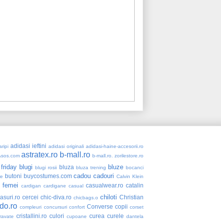
adidasi ieftini
ripi
adidasi originali
adidasi-haine-accesorii.ro
astratex.ro
b-mall.ro
Asos.com
b-mall.ro. zorilestore.ro
 friday
blugi
bluze
bluza
blugi rosii
bluza trening
bocanci
cadou
cadouri
butoni
buycostumes.com
re
Calvin Klein
 femei
casualwear.ro
catalin
cardigan
cardigane
casual
chiloti
asuri.ro
cercei
chic-diva.ro
Christian
chicbags.o
do.ro
Converse
copii
compleuri
concursuri
confort
corset
cristallini.ro
culori
curea
curele
ravate
cupoane
dantela