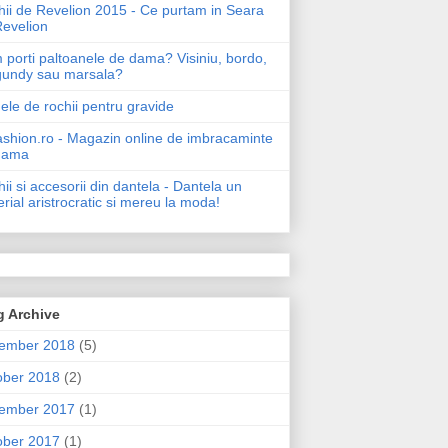
ii de Revelion 2015 - Ce purtam in Seara
Revelion
porti paltoanele de dama? Visiniu, bordo,
gundy sau marsala?
le de rochii pentru gravide
shion.ro - Magazin online de imbracaminte
dama
ii si accesorii din dantela - Dantela un
rial aristrocratic si mereu la moda!
g Archive
ember 2018
(5)
ober 2018
(2)
ember 2017
(1)
ober 2017
(1)