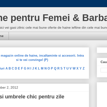
ne pentru Femei & Barba
Aici vei gasi zilnic cele mai bune oferte de haine ieftine din cele mai 
ine
magazin online de haine, incaltaminte si accesorii. Intra
si te vei convinge! (P)
Cau
uri A B C D E F G H I J K L M N O P Q R S T U V W X Y Z
mber 2, 2012
si umbrele chic pentru zile