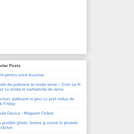
ular Posts
ii pentru orice buzunar
le de pulovere la moda iarna – Cum sa fii
as cu moda in sarbatorile de iarna
churi, paltoane si geci cu pret redus de
k Friday
ula Dacica - Magazin Online
purtăm ghete, botine şi cizme în ţinutele
Crăciun