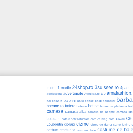
24shop.ro
3suisses.ro
4passio
.rochii
1 martie
amafashion.
advertoriale
alb
adolescenti
Afrodisia.ro
barba
balerini
bal
balanta
balul boboc
balul bobocilor
bocane.ro
botine
bolero
boteine
botine cu platforma
bot
camasa
camasa alba
camasa de noapte
camasa lun
CBd
botezatu
catalinbotezatustore.com
catalog zara
Cavalli
cizme
Louboutin
ciorapi
cizme de dama
cizme ieftine
costume de bai
costum craciunita
costume baie