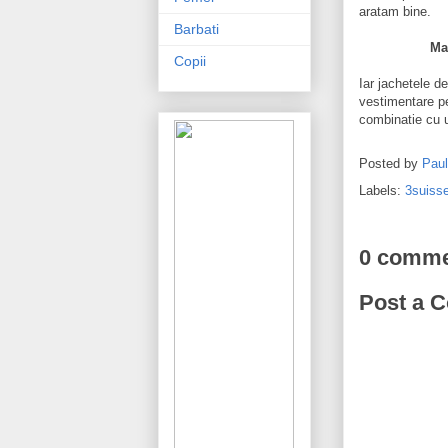
aratam bine.
Barbati
Ma
Copii
Iar jachetele d
vestimentare pe
combinatie cu 
Posted by
Pau
Labels:
3suisse
0 comme
Post a 