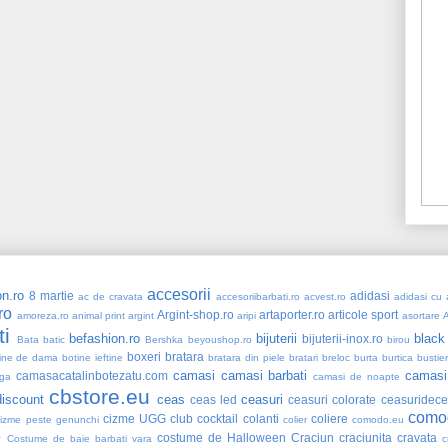
accesorii
n.ro
8 martie
adidasi
ac de cravata
accesoriibarbati.ro
acvest.ro
adidasi cu a
ro
Argint-shop.ro
artaporter.ro
articole sport
amoreza.ro
animal print
argint
aripi
asortare
ti
befashion.ro
bijuterii
black
bijuterii-inox.ro
Bata
batic
Bershka
beyoushop.ro
birou
boxeri
bratara
ine de dama
botine ieftine
bratara din piele
bratari
breloc
burta
burtica
bustie
camasi
camasi barbati
camasi
camasacatalinbotezatu.com
ga
camasi de noapte
cbstore.eu
iscount
ceas
ceasuri
ceas led
ceasuri colorate
ceasuridece
como
cizme UGG
club
cocktail
colanti
coliere
cizme peste genunchi
colier
comodo.eu
e
costume de Halloween
Craciun
craciunita
cravata
Costume de baie barbati vara
c