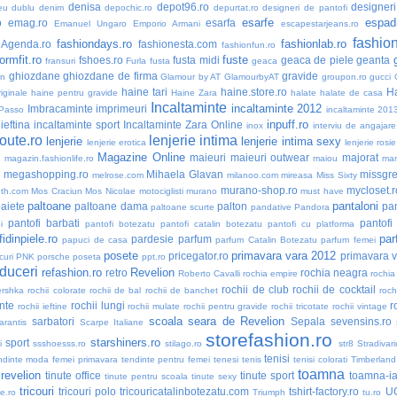
denisa
depot96.ro
designer
eu dublu
denim
depochic.ro
depurtat.ro
designeri de pantofi
esarfe
espadr
o
emag.ro
esarfa
Emanuel Ungaro
Emporio Armani
escapestarjeans.ro
fashio
fashiondays.ro
fashionlab.ro
nAgenda.ro
fashionesta.com
fashionfun.ro
formfit.ro
fuste
fshoes.ro
fusta midi
geaca de piele
geanta
fransuri
Furla
fusta
geaca
ghiozdane
ghiozdane de firma
gravide
an
Glamour by AT
GlamourbyAT
groupon.ro
gucci
haine tari
haine.store.ro
H
iginale
haine pentru gravide
Haine Zara
halate
halate de casa
Incaltaminte
incaltaminte 2012
Imbracaminte
imprimeuri
 Passo
incaltaminte 201
inpuff.ro
ieftina
incaltaminte sport
Incaltaminte Zara Online
inox
interviu de angajare
oute.ro
lenjerie intima
lenjerie
lenjerie intima sexy
lenjerie erotica
lenjerie rosie
Magazine Online
maieuri
maieuri outwear
majorat
o
magazin.fashionlife.ro
maiou
ma
megashopping.ro
Mihaela Glavan
missgre
melrose.com
milanoo.com
mireasa
Miss Sixty
murano-shop.ro
mycloset.r
th.com
Mos Craciun
Mos Nicolae
motociglisti
murano
must have
paltoane
pantaloni
aiete
paltoane dama
palton
pan
paltoane scurte
pandative
Pandora
pantofi barbati
pantofi
i
pantofi botezatu
pantofi catalin botezatu
pantofi cu platforma
idinpiele.ro
par
pardesie
parfum
papuci de casa
parfum Catalin Botezatu
parfum femei
posete
primavara vara 2012
pricegator.ro
primavara 
curi
PNK
porsche
poseta
ppt.ro
duceri
refashion.ro
Revelion
retro
rochia neagra
Roberto Cavalli
rochia empire
rochia
rochii de club
rochii de cocktail
ershka
rochii colorate
rochii de bal
rochii de banchet
roch
nte
rochii lungi
r
rochii ieftine
rochii mulate
rochii pentru gravide
rochii tricotate
rochii vintage
scoala
seara de Revelion
sarbatori
Sepala
sevensins.ro
arantis
Scarpe Italiane
storefashion.ro
starshiners.ro
sport
i
ssshoesss.ro
stilago.ro
str8
Stradivari
tenisi
ndinte moda femei primavara
tendinte pentru femei
tenesi
tenis
tenisi colorati
Timberland
toamna
 revelion
tinute office
tinute sport
toamna-i
tinute pentru scoala
tinute sexy
tricouri
tricouri polo
tricouricatalinbotezatu.com
tshirt-factory.ro
U
ne.ro
Triumph
tu.ro