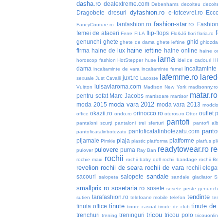
dasha.ro
dealextreme.com
Debenhams
decolteu
decolt
dyfashion.ro
Dragobete
dresuri
e-totcevrei.ro
Ecc
fashion-star.ro
fanfashion.ro
Fashio
FancyCouture.ro
femei de afaceri
flip-flops
Ferre
FILA
Flo&Jó
flori
floria.ro
genunchi
ghete
ghid
ghete de dama
ghete ieftine
ghiozd
haine ieftine
firma
haine de lux
haine online
haine or
iarna
horoscop fashion
HotStepper
huse
idei de cadouri
Il
dama
incaltaminte 
incaltaminte de vara
incaltaminte femei
lafemme.ro
lared
juxt.ro
sexuale
Just Cavalli
Lacoste
luisaviaroma.com
Vuitton
Madison New York
madisonny.r
matar.ro
pentru sofat
Marc Jacobs
martisoare
martisor
moda vara 2012
moda 2015
moda vara 2013
modclo
okazii.ro
orinocco.ro
outlet
p
office
ondo.ro
oteros.ro
Otter
pantofi
pantaloni scurţi
pantaloni trei sferturi
pantofi alb
pantof
pantoficatalinbotezatu.com
pantoficatalinbotezatu
pijamale
plaja
platforme
Pimkie
plastic
platforma
platfus
pli
readytowear.ro
re
pulovere
puma
pulover
Ray Ban
rochii
rochie maxi
rochii baby doll
rochii bandage
rochii B
revelion
rochii de seara
rochii de vara
rochii elega
sandale
sacouri
salopete
salopeta
sandale gladiator
S
smallprix.ro
sosetaria.ro
sosete
sosete peste genunch
tendinte
tarafashion.ro
sutien
telefoane mobile
telefon
te
tinute
tinute de
tinuta office
tinute casual
tinute de club
tricou
trenchuri
treninguri
tricou polo
trening
tricouonli