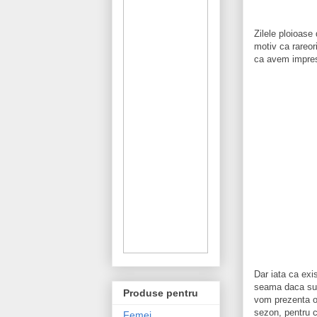
Zilele ploioase
motiv ca rareor
ca avem impres
Dar iata ca exi
seama daca sun
Produse pentru
vom prezenta o
sezon, pentru 
Femei