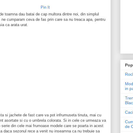
Pin It
 de toamna dau batai de cap multora dintre noi, din simplul
i ne cumparam ceva de fas prin care sa nu treaca apa, pentru
ia ca arata urat.
Pop
Roch
Mode
in p
Tren
Blac
Caci
sta si jachete de fast care va pot infrumuseta tinuta, mai cu
t asortate si cu o umbrela colorata. Si in cele ce urmeaza va
Cum 
 serie din cele mai frumoase modele care se poarta in acest
de 
ca daca sezonul rece a venit nu inseamna ca nu trebuie sa