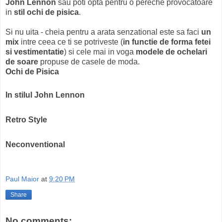
John Lennon
sau poti opta pentru o pereche provocatoare
in
stil ochi de pisica
.
Si nu uita - cheia pentru a arata senzational este sa faci
un
mix
intre ceea ce ti se potriveste (
in functie de forma fetei
si vestimentatie
) si cele mai in voga
modele de ochelari
de soare
propuse de casele de moda.
Ochi de Pisica
In stilul John Lennon
Retro Style
Neconventional
Paul Maior
at
9:20 PM
Share
No comments: