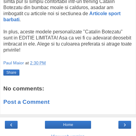
simta pur si simplu confortabil intr-un trening Catalin
Botezatu din bumbac moale si calduros, asadar am
imbogatit cu articole noi si sectiunea de
Articole sport
barbati
.
In plus, aceste modele personalizate "Catalin Botezatu"
sunt in EDITIE LIMITATA! Asa ca vei fi cu adevarat deosebit
imbracat in ele. Alege si tu culoarea preferata si atrage toate
privirile!
Paul Maior
at
2:30 PM
Share
No comments:
Post a Comment
‹
›
Home