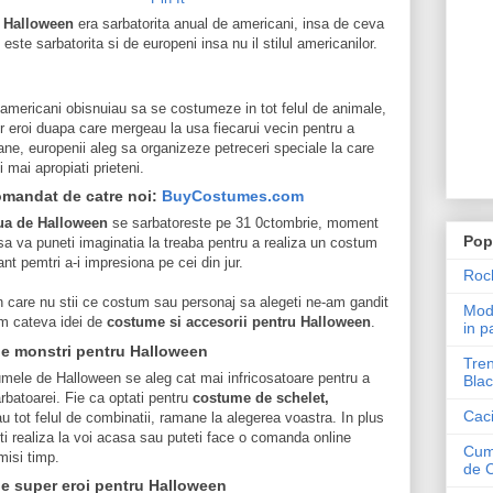
e
Halloween
era sarbatorita anual de americani, insa de ceva
este sarbatorita si de europeni insa nu il stilul americanilor.
 americani obisnuiau sa se costumeze in tot felul de animale,
r eroi duapa care mergeau la usa fiecarui vecin pentru a
e, europenii aleg sa organizeze petreceri speciale la care
ei mai apropiati prieteni.
mandat de catre noi:
BuyCostumes.com
ua de Halloween
se sarbatoreste pe 31 0ctombrie, moment
Pop
 sa va puneti imaginatia la treaba pentru a realiza un costum
nt pemtri a-i impresiona pe cei din jur.
Roch
in care nu stii ce costum sau personaj sa alegeti ne-am gandit
Mode
m cateva idei de
costume si accesorii pentru Halloween
.
in p
e monstri pentru Halloween
Tren
mele de Halloween se aleg cat mai infricosatoare pentru a
Blac
arbatoarei. Fie ca optati pentru
costume de schelet,
Caci
u tot felul de combinatii, ramane la alegerea voastra. In plus
ti realiza la voi acasa sau puteti face o comanda online
Cum 
misi timp.
de 
e super eroi pentru Halloween