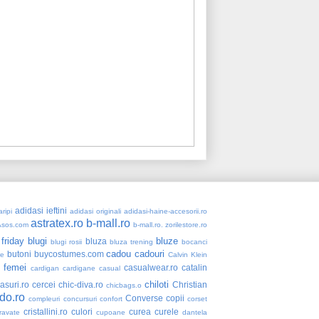
adidasi ieftini
ripi
adidasi originali
adidasi-haine-accesorii.ro
astratex.ro
b-mall.ro
Asos.com
b-mall.ro. zorilestore.ro
 friday
blugi
bluze
bluza
blugi rosii
bluza trening
bocanci
cadou
cadouri
butoni
buycostumes.com
re
Calvin Klein
 femei
casualwear.ro
catalin
cardigan
cardigane
casual
chiloti
asuri.ro
cercei
chic-diva.ro
Christian
chicbags.o
do.ro
Converse
copii
compleuri
concursuri
confort
corset
cristallini.ro
culori
curea
curele
ravate
cupoane
dantela