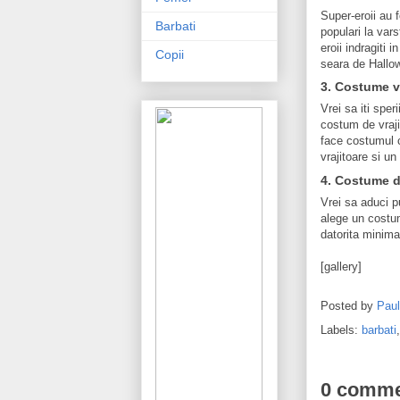
Super-eroii au f
Barbati
populari la var
eroii indragiti
Copii
seara de Hallo
3. Costume v
Vrei sa iti sper
costum de vraji
face costumul c
vrajitoare si un
4. Costume d
Vrei sa aduci p
alege un costum
datorita minimal
[gallery]
Posted by
Pau
Labels:
barbati
0 comme