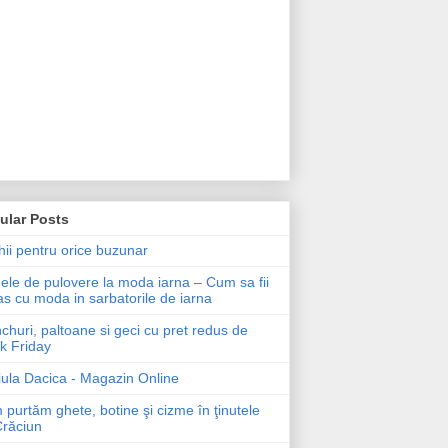
ular Posts
ii pentru orice buzunar
le de pulovere la moda iarna – Cum sa fii
as cu moda in sarbatorile de iarna
churi, paltoane si geci cu pret redus de
k Friday
ula Dacica - Magazin Online
purtăm ghete, botine şi cizme în ţinutele
Crăciun