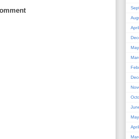
Sep
Comment
Aug
Apri
Dec
May
Mar
Feb
Dec
Nov
Oct
Jun
May
Apri
Mar