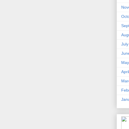
Nov
Oct
Sep
Aug
Jul
Jun
May
Apri
Mar
Feb
Jan