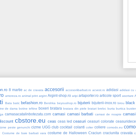
accesorii
n.ro
8 martie
adidasi
ac de cravata
accesoriibarbati.ro
acvest.ro
adidasi cu a
ro
Argint-shop.ro
artaporter.ro
articole sport
amoreza.ro
animal print
argint
aripi
asortare
ti
befashion.ro
bijuterii
black
bijuterii-inox.ro
Bata
batic
Bershka
beyoushop.ro
birou
boxeri
bratara
ine de dama
botine ieftine
bratara din piele
bratari
breloc
burta
burtica
bustie
camasi
camasi barbati
camasi
camasacatalinbotezatu.com
ga
camasi de noapte
cbstore.eu
iscount
ceas
ceasuri
ceas led
ceasuri colorate
ceasuridece
como
cizme UGG
club
cocktail
colanti
coliere
cizme peste genunchi
colier
comodo.eu
e
costume de Halloween
Craciun
craciunita
cravata
Costume de baie barbati vara
c