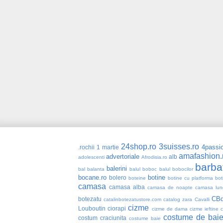
24shop.ro
3suisses.ro
4passio
.rochii
1 martie
amafashion.
advertoriale
alb
adolescenti
Afrodisia.ro
barba
balerini
bal
balanta
balul boboc
balul bobocilor
bocane.ro
botine
bolero
boteine
botine cu platforma
bot
camasa
camasa alba
camasa de noapte
camasa lun
CBd
botezatu
catalinbotezatustore.com
catalog zara
Cavalli
cizme
Louboutin
ciorapi
cizme de dama
cizme ieftine
costume de bai
costum craciunita
costume baie