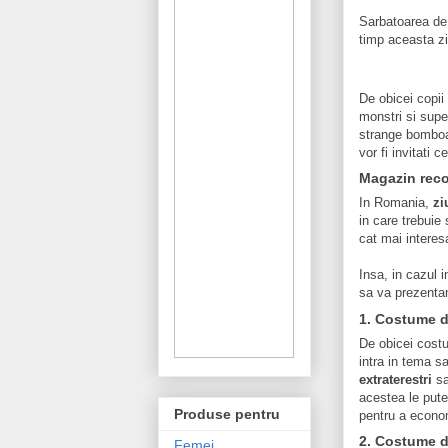
Sarbatoarea d
timp aceasta zi 
De obicei copii
monstri si supe
strange bomboan
vor fi invitati c
Magazin reco
In Romania,
zi
in care trebuie
cat mai interesa
Insa, in cazul 
sa va prezenta
1. Costume d
De obicei costu
intra in tema s
extraterestri
sa
acestea le pute
Produse pentru
pentru a econo
2. Costume d
Femei