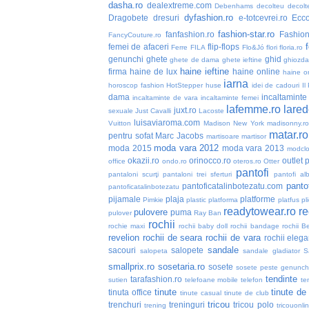
dasha.ro
dealextreme.com
Debenhams
decolteu
decolt
dyfashion.ro
Dragobete
dresuri
e-totcevrei.ro
Ecc
fashion-star.ro
fanfashion.ro
Fashio
FancyCouture.ro
femei de afaceri
flip-flops
Ferre
FILA
Flo&Jó
flori
floria.ro
genunchi
ghete
ghid
ghete de dama
ghete ieftine
ghiozd
haine ieftine
firma
haine de lux
haine online
haine or
iarna
horoscop fashion
HotStepper
huse
idei de cadouri
Il
dama
incaltaminte 
incaltaminte de vara
incaltaminte femei
lafemme.ro
lared
juxt.ro
sexuale
Just Cavalli
Lacoste
luisaviaroma.com
Vuitton
Madison New York
madisonny.r
matar.ro
pentru sofat
Marc Jacobs
martisoare
martisor
moda vara 2012
moda 2015
moda vara 2013
modclo
okazii.ro
orinocco.ro
outlet
p
office
ondo.ro
oteros.ro
Otter
pantofi
pantaloni scurţi
pantaloni trei sferturi
pantofi alb
pantof
pantoficatalinbotezatu.com
pantoficatalinbotezatu
pijamale
plaja
platforme
Pimkie
plastic
platforma
platfus
pli
readytowear.ro
re
pulovere
puma
pulover
Ray Ban
rochii
rochie maxi
rochii baby doll
rochii bandage
rochii B
revelion
rochii de seara
rochii de vara
rochii elega
sandale
sacouri
salopete
salopeta
sandale gladiator
S
smallprix.ro
sosetaria.ro
sosete
sosete peste genunch
tendinte
tarafashion.ro
sutien
telefoane mobile
telefon
te
tinute
tinute de
tinuta office
tinute casual
tinute de club
tricou
trenchuri
treninguri
tricou polo
trening
tricouonli