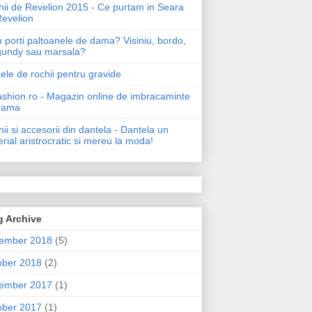
ii de Revelion 2015 - Ce purtam in Seara
Revelion
porti paltoanele de dama? Visiniu, bordo,
gundy sau marsala?
le de rochii pentru gravide
shion.ro - Magazin online de imbracaminte
dama
ii si accesorii din dantela - Dantela un
rial aristrocratic si mereu la moda!
g Archive
ember 2018
(5)
ober 2018
(2)
ember 2017
(1)
ober 2017
(1)