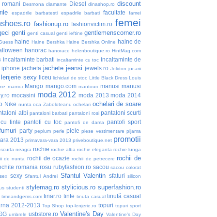
discount
i romani
Diesel
Desmona
diamante
dinashop.ro
ile
facultate
espadrile barbatesti
espadrile barbati
famei
femei
nshoes.ro
fashionup.ro
fashionvictim.ro
geci
genti
gentlemenscorner.ro
genti casual
genti ieftine
haine
haine de
Guess
Haine Bershka
Haine Bershka Online
alloween
hanorac
hanorace
helenboutique.ro
HintMag.com
incaltaminte barbati
incaltaminte de
3
incaltaminte cu toc
jachete
jeansi
iphone
jacheta
jewels.ro
Jolidon
jucarii
lenjerie sexy
liceu
lichidari de stoc
Little Black Dress
Louis
Mango
mango.com
manusi
manusi
me
mamici
mantouri
moda 2012
y.ro
mocasini
moda 2013
moda 2014
ochelari de soare
o
Nike
nunta
oca Zaboloteanu
ochelari
taloni albi
pantaloni scurti
pantaloni barbati
pantaloni rosi
 cu tinte
pantofi cu toc
pantofi sport
pantofi de dama
fumuri
party
piele
peplum
perle
piese vestimentare
pijama
promotii
vara 2013
primavara-vara 2013
priveboutique.net
rochie
 scurta neagra
rochie alba
rochie eleganta
rochie lunga
rochii de
rochii de ocazie
ii de nunta
rochii de petrecere
ochite
romania
rosu
rubyfashion.ro
sacou
sacou colorat
Sfantul Valentin
sexy
sfaturi
sex
Sfantul Andrei
silicon
stylemag.ro
stylicious.ro
superfashion.ro
us
studenti
tinar.ro
tinte
tinută casual
timeandgems.com
tinuta casual
arna 2012-2013
topuri
Top Shop
top-lenjerie.ro
topuri sport
Valentine's Day
GG
usbstore.ro
umbrele
Valentine’s Day