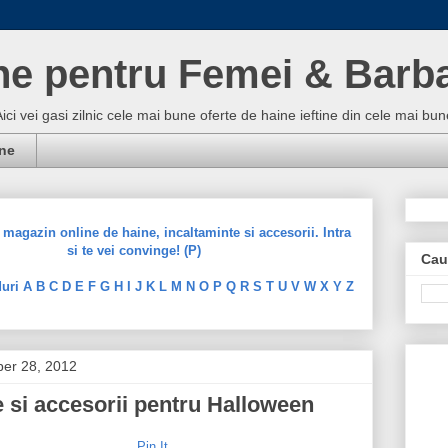
ne pentru Femei & Barba
Aici vei gasi zilnic cele mai bune oferte de haine ieftine din cele mai 
ine
magazin online de haine, incaltaminte si accesorii. Intra
si te vei convinge! (P)
Cau
uri A B C D E F G H I J K L M N O P Q R S T U V W X Y Z
ber 28, 2012
si accesorii pentru Halloween
Pin It