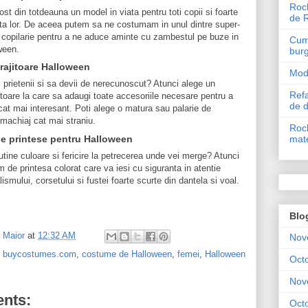
Roch
ost din totdeauna un model in viata pentru toti copii si foarte
de 
sta lor. De aceea putem sa ne costumam in unul dintre super-
 in copilarie pentru a ne aduce aminte cu zambestul pe buze in
Cum 
ween.
bur
rajitoare Halloween
Mode
ii prietenii si sa devii de nerecunoscut? Atunci alege un
Refa
toare la care sa adaugi toate accesoriile necesare pentru a
de 
at mai interesant. Poti alege o matura sau palarie de
 machiaj cat mai straniu.
Roch
mate
e printese pentru Halloween
utine culoare si fericire la petrecerea unde vei merge? Atunci
 de printesa colorat care va iesi cu siguranta in atentie
ismului, corsetului si fustei foarte scurte din dantela si voal.
Blo
l Maior
at
12:32 AM
Nov
,
buycostumes.com
,
costume de Halloween
,
femei
,
Halloween
Oct
Nov
nts:
Oct