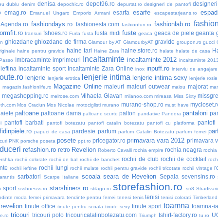
denisa
depot96.ro
designer
eu dublu
denim
depochic.ro
depurtat.ro
designeri de pantofi
esarfe
espadr
o
emag.ro
esarfa
Emanuel Ungaro
Emporio Armani
escapestarjeans.ro
fashio
fashiondays.ro
fashionlab.ro
nAgenda.ro
fashionesta.com
fashionfun.ro
formfit.ro
fuste
fshoes.ro
fusta midi
geaca de piele
geanta
fransuri
Furla
fusta
geaca
ghiozdane
ghiozdane de firma
gravide
an
Glamour by AT
GlamourbyAT
groupon.ro
gucci
haine tari
haine.store.ro
H
iginale
haine pentru gravide
Haine Zara
halate
halate de casa
Incaltaminte
incaltaminte 2012
Imbracaminte
imprimeuri
 Passo
incaltaminte 201
inpuff.ro
ieftina
incaltaminte sport
Incaltaminte Zara Online
inox
interviu de angajare
oute.ro
lenjerie intima
lenjerie
lenjerie intima sexy
lenjerie erotica
lenjerie rosie
Magazine Online
maieuri
maieuri outwear
majorat
o
magazin.fashionlife.ro
maiou
ma
megashopping.ro
Mihaela Glavan
missgre
melrose.com
milanoo.com
mireasa
Miss Sixty
murano-shop.ro
mycloset.r
th.com
Mos Craciun
Mos Nicolae
motociglisti
murano
must have
paltoane
pantaloni
aiete
paltoane dama
palton
pan
paltoane scurte
pandative
Pandora
pantofi barbati
pantofi
i
pantofi botezatu
pantofi catalin botezatu
pantofi cu platforma
idinpiele.ro
par
pardesie
parfum
papuci de casa
parfum Catalin Botezatu
parfum femei
posete
primavara vara 2012
pricegator.ro
primavara 
curi
PNK
porsche
poseta
ppt.ro
duceri
refashion.ro
Revelion
retro
rochia neagra
Roberto Cavalli
rochia empire
rochia
rochii de club
rochii de cocktail
ershka
rochii colorate
rochii de bal
rochii de banchet
roch
nte
rochii lungi
r
rochii ieftine
rochii mulate
rochii pentru gravide
rochii tricotate
rochii vintage
scoala
seara de Revelion
sarbatori
Sepala
sevensins.ro
arantis
Scarpe Italiane
storefashion.ro
starshiners.ro
sport
i
ssshoesss.ro
stilago.ro
str8
Stradivari
tenisi
ndinte moda femei primavara
tendinte pentru femei
tenesi
tenis
tenisi colorati
Timberland
toamna
 revelion
tinute office
tinute sport
toamna-i
tinute pentru scoala
tinute sexy
tricouri
tricouri polo
tricouricatalinbotezatu.com
tshirt-factory.ro
U
ne.ro
Triumph
tu.ro