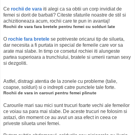
Ce
rochii de vara
iti alegi ca sa obtii un corp invidiat de
femei si dorit de barbati? Citeste sfaturile noastre de stil si
achizitioneaza acum, rochii care te pun in avantaj!
Rochii de vara fara bretele pentru femei cu solduri late
O
rochie fara bretele
se potriveste oricarui tip de silueta,
dar necesita a fi purtata in special de femeile care vor sa
arate mai slabe. In timp ce corsetul rochiei iti alungeste
partea superioara a trunchiului, bratele si umerii raman sexy
si dezgoliti.
Astfel, distragi atentia de la zonele cu probleme (talie,
coapse, solduri) si o indrepti catre punctele tale forte.
Rochii de vara in carouri pentru femei plinute
Carourile mari sau mici sunt trucuri foarte vechi ale femeilor
ce voiau sa para mai slabe. De aceste trucuri ne folosim si
astazi, din moment ce au avut un asa efect in ceea ce
priveste silueta unei femei.