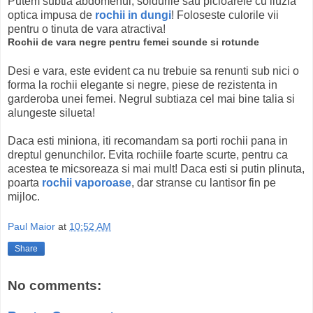
Putem subtia abdomenul, soldurile sau picioarele cu iluzia
optica impusa de
rochii in dungi
! Foloseste culorile vii
pentru o tinuta de vara atractiva!
Rochii de vara negre pentru femei scunde si rotunde
Desi e vara, este evident ca nu trebuie sa renunti sub nici o
forma la rochii elegante si negre, piese de rezistenta in
garderoba unei femei. Negrul subtiaza cel mai bine talia si
alungeste silueta!
Daca esti miniona, iti recomandam sa porti rochii pana in
dreptul genunchilor. Evita rochiile foarte scurte, pentru ca
acestea te micsoreaza si mai mult! Daca esti si putin plinuta,
poarta
rochii vaporoase
, dar stranse cu lantisor fin pe
mijloc.
Paul Maior
at
10:52 AM
Share
No comments: