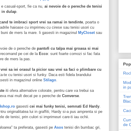
u e casual-sport, fie ca nu,
ai nevoie de o pereche de tenisi
 in dulap
.
cand te imbraci sport vrei sa ramai in tendinte
, poarta o
drile haioase cu imprimeu cu cirese sau tenisi usori cu
buni de mers la mare. Ii gasesti in magazinul
MyCloset
sau
voie de o pereche de
pantofi cu talpa mai groasa si mai
i recomand pe cei de la
Ecco
: sunt foarte comozi si fac fata
ore de mers la pas.
Pop
e
vrei sa iei orasul la picior sau vrei sa faci o plimbare cu
Roch
lta-te cu tenisi usori si funky. Daca esti fidela brandului
gasesti in magazinul online
Stilago
.
Mode
in p
ste
iti ofera alternative colorate, pentru care va trebui sa
 ceva mai mult decat pe o pereche de
Converse
.
Tren
Blac
4shop.ro
gasesti
cei mai funky tenisi, semnati Ed Hardy
.
Caci
u originalitatea lui in graffiti, Hardy si-a pus amprenta si pe
 de tenisi, prin culori si imprimeuri care-ti iau ochii.
Cum 
de 
uloarea" ta preferata, gasesti pe
Asos
tenisi din bumbac gri,