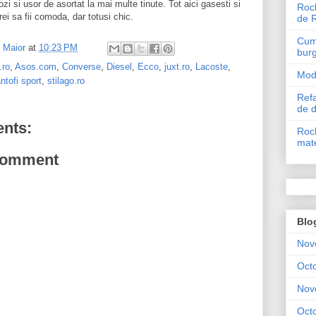
i si usor de asortat la mai multe tinute. Tot aici gasesti si
Roch
rei sa fii comoda, dar totusi chic.
de 
Cum 
l Maior
at
10:23 PM
bur
.ro
,
Asos.com
,
Converse
,
Diesel
,
Ecco
,
juxt.ro
,
Lacoste
,
Mode
ntofi sport
,
stilago.ro
Refa
de 
nts:
Roch
mate
Comment
Blo
Nov
Oct
Nov
Oct