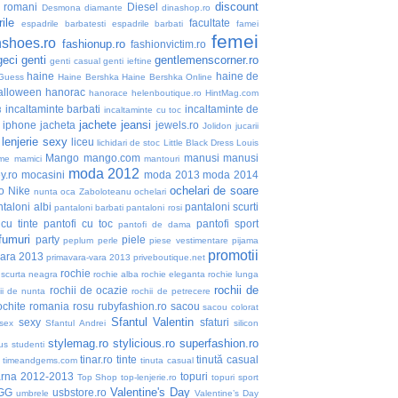
discount
i romani
Diesel
Desmona
diamante
dinashop.ro
ile
facultate
espadrile barbatesti
espadrile barbati
famei
femei
nshoes.ro
fashionup.ro
fashionvictim.ro
geci
genti
gentlemenscorner.ro
genti casual
genti ieftine
haine
haine de
Guess
Haine Bershka
Haine Bershka Online
alloween
hanorac
hanorace
helenboutique.ro
HintMag.com
incaltaminte barbati
incaltaminte de
3
incaltaminte cu toc
jachete
jeansi
iphone
jacheta
jewels.ro
Jolidon
jucarii
lenjerie sexy
liceu
lichidari de stoc
Little Black Dress
Louis
Mango
mango.com
manusi
manusi
me
mamici
mantouri
moda 2012
y.ro
mocasini
moda 2013
moda 2014
ochelari de soare
o
Nike
nunta
oca Zaboloteanu
ochelari
taloni albi
pantaloni scurti
pantaloni barbati
pantaloni rosi
 cu tinte
pantofi cu toc
pantofi sport
pantofi de dama
fumuri
party
piele
peplum
perle
piese vestimentare
pijama
promotii
vara 2013
primavara-vara 2013
priveboutique.net
rochie
 scurta neagra
rochie alba
rochie eleganta
rochie lunga
rochii de
rochii de ocazie
ii de nunta
rochii de petrecere
ochite
romania
rosu
rubyfashion.ro
sacou
sacou colorat
Sfantul Valentin
sexy
sfaturi
sex
Sfantul Andrei
silicon
stylemag.ro
stylicious.ro
superfashion.ro
us
studenti
tinar.ro
tinte
tinută casual
timeandgems.com
tinuta casual
arna 2012-2013
topuri
Top Shop
top-lenjerie.ro
topuri sport
Valentine's Day
GG
usbstore.ro
umbrele
Valentine’s Day