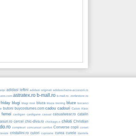
adidasi ieftini
ripi
adidasi originali
adidasi-haine-accesorii.ro
astratex.ro
b-mall.ro
Asos.com
b-mall.ro. zorilestore.ro
 friday
blugi
bluze
bluza
blugi rosii
bluza trening
bocanci
cadou
cadouri
butoni
buycostumes.com
re
Calvin Klein
 femei
casualwear.ro
catalin
cardigan
cardigane
casual
chiloti
asuri.ro
cercei
chic-diva.ro
Christian
chicbags.o
do.ro
Converse
copii
compleuri
concursuri
confort
corset
cristallini.ro
culori
curea
curele
ravate
cupoane
dantela