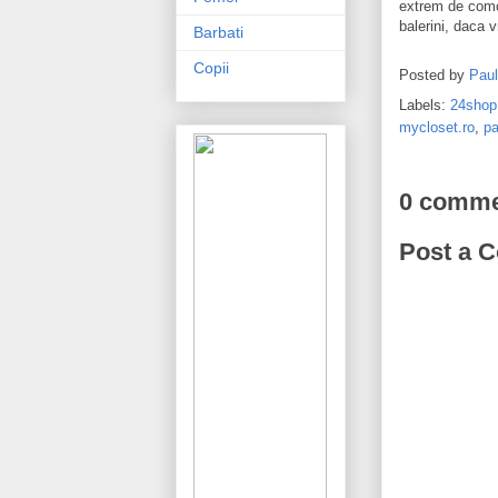
extrem de comoz
balerini, daca v
Barbati
Copii
Posted by
Pau
Labels:
24shop
mycloset.ro
,
pa
0 comme
Post a 