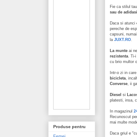
Fie ca stilul ta
sau de adidasi
Daca si atunci
pereche de espa
capsuni, numai 
la
JUXT.RO
.
La munte
ai ne
rezistenta
. Ti-
cu brio multor 
Intr-o zi in car
bicicleta
, inca
Converse
, ii 
Diesel
si
Laco
platesti, insa,
In magazinul
2
Recunoscut pentr
mai multe modele
Produse pentru
Daca griul e "c
Femei