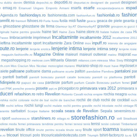
denisa
depot96.ro
designer
eu dublu
denim
depochic.ro
depurtat.ro
designeri de pantofi
esarfe
espadr
o
emag.ro
esarfa
Emanuel Ungaro
Emporio Armani
escapestarjeans.ro
fashio
fashiondays.ro
fashionlab.ro
nAgenda.ro
fashionesta.com
fashionfun.ro
formfit.ro
fuste
fshoes.ro
fusta midi
geaca de piele
geanta
fransuri
Furla
fusta
geaca
ghiozdane
ghiozdane de firma
gravide
an
Glamour by AT
GlamourbyAT
groupon.ro
gucci
haine tari
haine.store.ro
H
iginale
haine pentru gravide
Haine Zara
halate
halate de casa
Incaltaminte
incaltaminte 2012
Imbracaminte
imprimeuri
 Passo
incaltaminte 201
inpuff.ro
ieftina
incaltaminte sport
Incaltaminte Zara Online
inox
interviu de angajare
oute.ro
lenjerie intima
lenjerie
lenjerie intima sexy
lenjerie erotica
lenjerie rosie
Magazine Online
maieuri
maieuri outwear
majorat
o
magazin.fashionlife.ro
maiou
ma
megashopping.ro
Mihaela Glavan
missgre
melrose.com
milanoo.com
mireasa
Miss Sixty
murano-shop.ro
mycloset.r
th.com
Mos Craciun
Mos Nicolae
motociglisti
murano
must have
paltoane
pantaloni
aiete
paltoane dama
palton
pan
paltoane scurte
pandative
Pandora
pantofi barbati
pantofi
i
pantofi botezatu
pantofi catalin botezatu
pantofi cu platforma
idinpiele.ro
par
pardesie
parfum
papuci de casa
parfum Catalin Botezatu
parfum femei
posete
primavara vara 2012
pricegator.ro
primavara 
curi
PNK
porsche
poseta
ppt.ro
duceri
refashion.ro
Revelion
retro
rochia neagra
Roberto Cavalli
rochia empire
rochia
rochii de club
rochii de cocktail
ershka
rochii colorate
rochii de bal
rochii de banchet
roch
nte
rochii lungi
r
rochii ieftine
rochii mulate
rochii pentru gravide
rochii tricotate
rochii vintage
scoala
seara de Revelion
sarbatori
Sepala
sevensins.ro
arantis
Scarpe Italiane
storefashion.ro
starshiners.ro
sport
i
ssshoesss.ro
stilago.ro
str8
Stradivari
tenisi
ndinte moda femei primavara
tendinte pentru femei
tenesi
tenis
tenisi colorati
Timberland
toamna
 revelion
tinute office
tinute sport
toamna-i
tinute pentru scoala
tinute sexy
tricouri
tricouri polo
tricouricatalinbotezatu.com
tshirt-factory.ro
U
ne.ro
Triumph
tu.ro