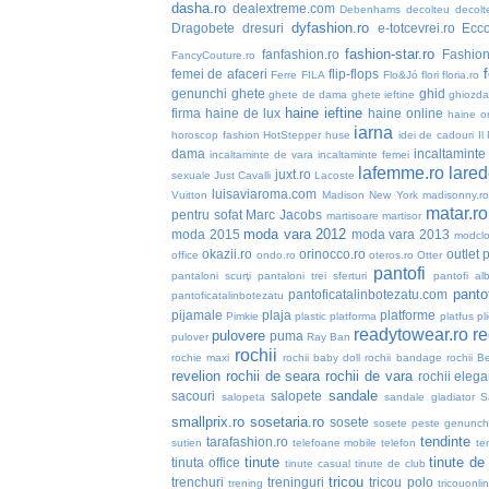
dasha.ro
dealextreme.com
Debenhams
decolteu
decolt
dyfashion.ro
Dragobete
dresuri
e-totcevrei.ro
Ecc
fashion-star.ro
fanfashion.ro
Fashio
FancyCouture.ro
femei de afaceri
flip-flops
Ferre
FILA
Flo&Jó
flori
floria.ro
genunchi
ghete
ghid
ghete de dama
ghete ieftine
ghiozd
haine ieftine
firma
haine de lux
haine online
haine or
iarna
horoscop fashion
HotStepper
huse
idei de cadouri
Il
dama
incaltaminte 
incaltaminte de vara
incaltaminte femei
lafemme.ro
lared
juxt.ro
sexuale
Just Cavalli
Lacoste
luisaviaroma.com
Vuitton
Madison New York
madisonny.r
matar.ro
pentru sofat
Marc Jacobs
martisoare
martisor
moda vara 2012
moda 2015
moda vara 2013
modclo
okazii.ro
orinocco.ro
outlet
p
office
ondo.ro
oteros.ro
Otter
pantofi
pantaloni scurţi
pantaloni trei sferturi
pantofi alb
pantof
pantoficatalinbotezatu.com
pantoficatalinbotezatu
pijamale
plaja
platforme
Pimkie
plastic
platforma
platfus
pli
readytowear.ro
re
pulovere
puma
pulover
Ray Ban
rochii
rochie maxi
rochii baby doll
rochii bandage
rochii B
revelion
rochii de seara
rochii de vara
rochii elega
sandale
sacouri
salopete
salopeta
sandale gladiator
S
smallprix.ro
sosetaria.ro
sosete
sosete peste genunch
tendinte
tarafashion.ro
sutien
telefoane mobile
telefon
te
tinute
tinute de
tinuta office
tinute casual
tinute de club
tricou
trenchuri
treninguri
tricou polo
trening
tricouonli