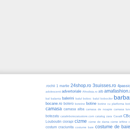
24shop.ro
3suisses.ro
4passio
.rochii
1 martie
amafashion.
advertoriale
alb
adolescenti
Afrodisia.ro
barba
balerini
bal
balanta
balul boboc
balul bobocilor
bocane.ro
botine
bolero
boteine
botine cu platforma
bot
camasa
camasa alba
camasa de noapte
camasa lun
CBd
botezatu
catalinbotezatustore.com
catalog zara
Cavalli
cizme
Louboutin
ciorapi
cizme de dama
cizme ieftine
costume de bai
costum craciunita
costume baie