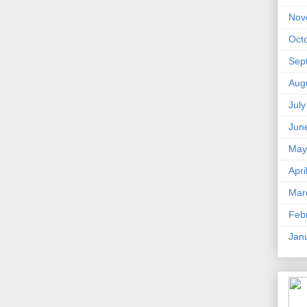
Nov
Oct
Sep
Aug
Jul
Jun
May
Apri
Mar
Feb
Jan