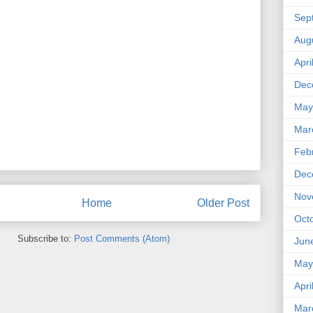
Sep
Aug
Apri
Dec
May
Mar
Feb
Dec
Nov
Home
Older Post
Oct
Subscribe to:
Post Comments (Atom)
Jun
May
Apri
Mar