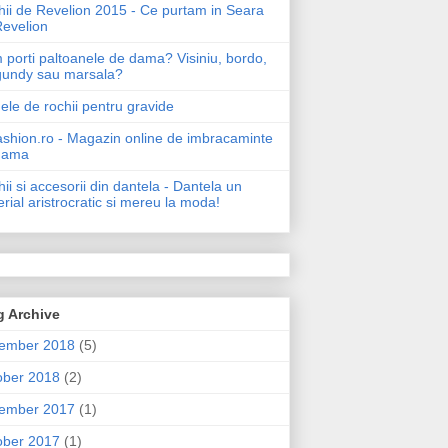
ii de Revelion 2015 - Ce purtam in Seara
Revelion
porti paltoanele de dama? Visiniu, bordo,
gundy sau marsala?
le de rochii pentru gravide
shion.ro - Magazin online de imbracaminte
dama
ii si accesorii din dantela - Dantela un
rial aristrocratic si mereu la moda!
g Archive
ember 2018
(5)
ober 2018
(2)
ember 2017
(1)
ober 2017
(1)