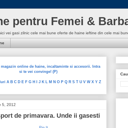
ne pentru Femei & Barba
Aici vei gasi zilnic cele mai bune oferte de haine ieftine din cele mai 
ine
magazin online de haine, incaltaminte si accesorii. Intra
si te vei convinge! (P)
Cau
uri A B C D E F G H I J K L M N O P Q R S T U V W X Y Z
e 5, 2012
sport de primavara. Unde ii gasesti
Pin It