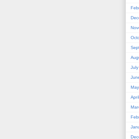
Feb
Dec
Nov
Oct
Sep
Aug
Jul
Jun
May
Apri
Mar
Feb
Jan
Dec