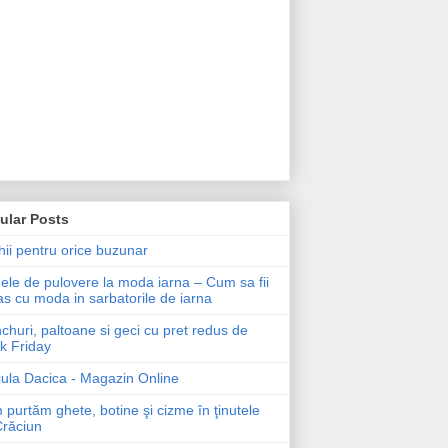
ular Posts
ii pentru orice buzunar
le de pulovere la moda iarna – Cum sa fii
as cu moda in sarbatorile de iarna
churi, paltoane si geci cu pret redus de
k Friday
ula Dacica - Magazin Online
purtăm ghete, botine şi cizme în ţinutele
Crăciun