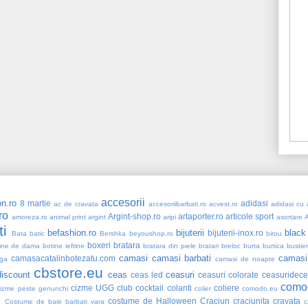
accesorii
n.ro
8 martie
adidasi
ac de cravata
accesoriibarbati.ro
acvest.ro
adidasi cu a
ro
Argint-shop.ro
artaporter.ro
articole sport
amoreza.ro
animal print
argint
aripi
asortare
ti
befashion.ro
bijuterii
black
bijuterii-inox.ro
Bata
batic
Bershka
beyoushop.ro
birou
boxeri
bratara
ine de dama
botine ieftine
bratara din piele
bratari
breloc
burta
burtica
bustie
camasi
camasi barbati
camasi
camasacatalinbotezatu.com
ga
camasi de noapte
cbstore.eu
iscount
ceas
ceasuri
ceas led
ceasuri colorate
ceasuridece
como
cizme UGG
club
cocktail
colanti
coliere
cizme peste genunchi
colier
comodo.eu
e
costume de Halloween
Craciun
craciunita
cravata
Costume de baie barbati vara
c