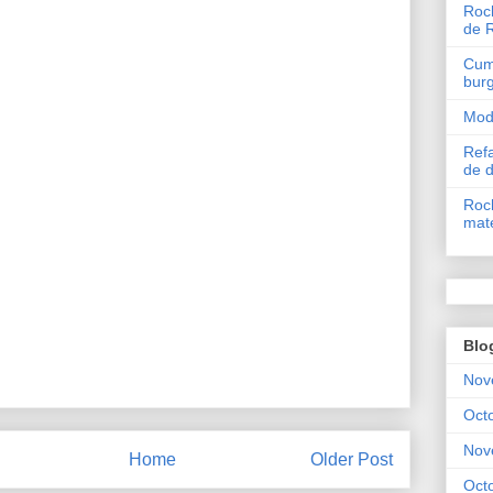
Roch
de 
Cum 
bur
Mode
Refa
de 
Roch
mate
Blo
Nov
Oct
Nov
Home
Older Post
Oct