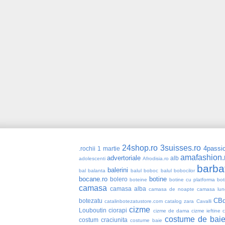
24shop.ro
3suisses.ro
4passio
.rochii
1 martie
amafashion.
advertoriale
alb
adolescenti
Afrodisia.ro
barba
balerini
bal
balanta
balul boboc
balul bobocilor
bocane.ro
botine
bolero
boteine
botine cu platforma
bot
camasa
camasa alba
camasa de noapte
camasa lun
CBd
botezatu
catalinbotezatustore.com
catalog zara
Cavalli
cizme
Louboutin
ciorapi
cizme de dama
cizme ieftine
costume de bai
costum craciunita
costume baie