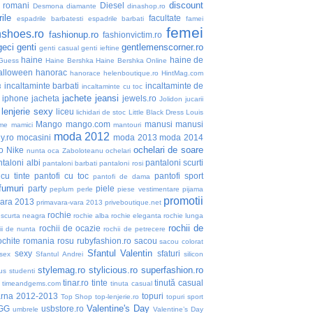
discount
i romani
Diesel
Desmona
diamante
dinashop.ro
ile
facultate
espadrile barbatesti
espadrile barbati
famei
femei
nshoes.ro
fashionup.ro
fashionvictim.ro
geci
genti
gentlemenscorner.ro
genti casual
genti ieftine
haine
haine de
Guess
Haine Bershka
Haine Bershka Online
alloween
hanorac
hanorace
helenboutique.ro
HintMag.com
incaltaminte barbati
incaltaminte de
3
incaltaminte cu toc
jachete
jeansi
iphone
jacheta
jewels.ro
Jolidon
jucarii
lenjerie sexy
liceu
lichidari de stoc
Little Black Dress
Louis
Mango
mango.com
manusi
manusi
me
mamici
mantouri
moda 2012
y.ro
mocasini
moda 2013
moda 2014
ochelari de soare
o
Nike
nunta
oca Zaboloteanu
ochelari
taloni albi
pantaloni scurti
pantaloni barbati
pantaloni rosi
 cu tinte
pantofi cu toc
pantofi sport
pantofi de dama
fumuri
party
piele
peplum
perle
piese vestimentare
pijama
promotii
vara 2013
primavara-vara 2013
priveboutique.net
rochie
 scurta neagra
rochie alba
rochie eleganta
rochie lunga
rochii de
rochii de ocazie
ii de nunta
rochii de petrecere
ochite
romania
rosu
rubyfashion.ro
sacou
sacou colorat
Sfantul Valentin
sexy
sfaturi
sex
Sfantul Andrei
silicon
stylemag.ro
stylicious.ro
superfashion.ro
us
studenti
tinar.ro
tinte
tinută casual
timeandgems.com
tinuta casual
arna 2012-2013
topuri
Top Shop
top-lenjerie.ro
topuri sport
Valentine's Day
GG
usbstore.ro
umbrele
Valentine’s Day