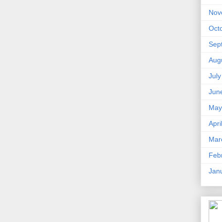
Nov
Oct
Sep
Aug
Jul
Jun
May
Apri
Mar
Feb
Jan