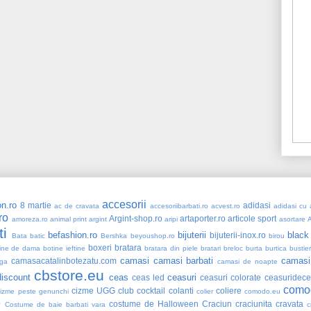
accesorii
n.ro
8 martie
adidasi
ac de cravata
accesoriibarbati.ro
acvest.ro
adidasi cu a
ro
Argint-shop.ro
artaporter.ro
articole sport
amoreza.ro
animal print
argint
aripi
asortare
ti
befashion.ro
bijuterii
black
bijuterii-inox.ro
Bata
batic
Bershka
beyoushop.ro
birou
boxeri
bratara
ine de dama
botine ieftine
bratara din piele
bratari
breloc
burta
burtica
bustie
camasi
camasi barbati
camasi
camasacatalinbotezatu.com
ga
camasi de noapte
cbstore.eu
iscount
ceas
ceasuri
ceas led
ceasuri colorate
ceasuridece
como
cizme UGG
club
cocktail
colanti
coliere
cizme peste genunchi
colier
comodo.eu
e
costume de Halloween
Craciun
craciunita
cravata
Costume de baie barbati vara
c