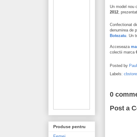
Un model nou 
2012
, prezentat
Confectionat di
denumirea de pi
Botezatu
. Un t
Acceseaza
mag
colectii marca
Posted by
Pau
Labels:
cbstore
0 comme
Post a 
Produse pentru
Femei