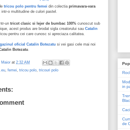
de
tricou polo pentru femei
din colectia
primavara-vara
 intr-o multitudine de culori pastel.
ntr-un
tricot clasic si lejer de bumbac 100%
cunoscut sub
que, acest produs are brodat sigla creatorului sau
Catalin
ricou pentru cei care cunosc si apreciaza calitatea.
azinul oficial Catalin Botezatu
si vei gasi cele mai noi
Catalin Botezatu
.
l Maior
at
2:32 AM
Pop
.eu
,
femei
,
tricou polo
,
tricouri polo
Roch
Mode
in p
nts:
Tren
Blac
Comment
Caci
Cum 
de 