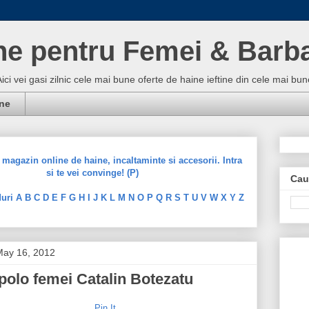
ne pentru Femei & Barba
Aici vei gasi zilnic cele mai bune oferte de haine ieftine din cele mai 
ine
magazin online de haine, incaltaminte si accesorii. Intra
si te vei convinge! (P)
Cau
uri A B C D E F G H I J K L M N O P Q R S T U V W X Y Z
ay 16, 2012
 polo femei Catalin Botezatu
Pin It