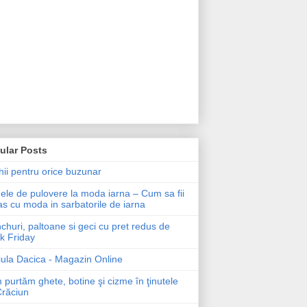
ular Posts
ii pentru orice buzunar
le de pulovere la moda iarna – Cum sa fii
as cu moda in sarbatorile de iarna
churi, paltoane si geci cu pret redus de
k Friday
ula Dacica - Magazin Online
purtăm ghete, botine şi cizme în ţinutele
Crăciun