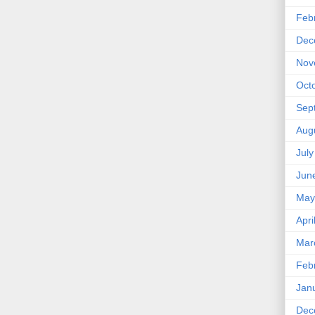
Feb
Dec
Nov
Oct
Sep
Aug
Jul
Jun
May
Apri
Mar
Feb
Jan
Dec