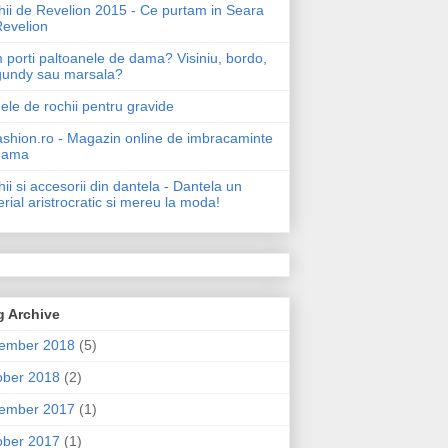
ii de Revelion 2015 - Ce purtam in Seara
Revelion
porti paltoanele de dama? Visiniu, bordo,
gundy sau marsala?
le de rochii pentru gravide
shion.ro - Magazin online de imbracaminte
dama
ii si accesorii din dantela - Dantela un
rial aristrocratic si mereu la moda!
g Archive
ember 2018
(5)
ober 2018
(2)
ember 2017
(1)
ober 2017
(1)