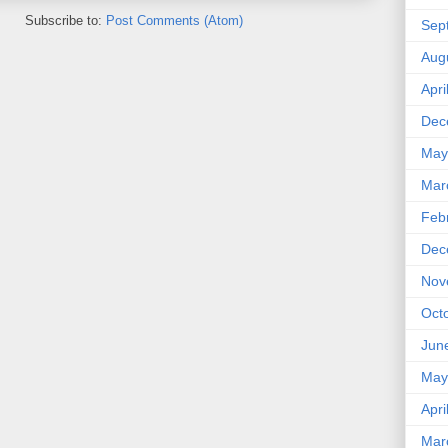
Subscribe to:
Post Comments (Atom)
Sep
Aug
Apri
Dec
May
Mar
Feb
Dec
Nov
Oct
Jun
May
Apri
Mar