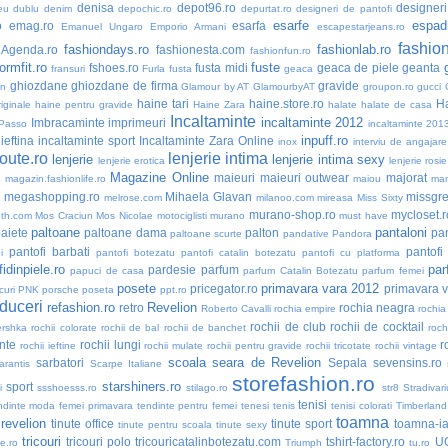
denisa
depot96.ro
designer
eu dublu
denim
depochic.ro
depurtat.ro
designeri de pantofi
esarfe
espadr
o
emag.ro
esarfa
Emanuel Ungaro
Emporio Armani
escapestarjeans.ro
fashio
fashiondays.ro
fashionlab.ro
nAgenda.ro
fashionesta.com
fashionfun.ro
formfit.ro
fuste
fshoes.ro
fusta midi
geaca de piele
geanta
fransuri
Furla
fusta
geaca
ghiozdane
ghiozdane de firma
gravide
an
Glamour by AT
GlamourbyAT
groupon.ro
gucci
haine tari
haine.store.ro
H
iginale
haine pentru gravide
Haine Zara
halate
halate de casa
Incaltaminte
incaltaminte 2012
Imbracaminte
imprimeuri
 Passo
incaltaminte 201
inpuff.ro
ieftina
incaltaminte sport
Incaltaminte Zara Online
inox
interviu de angajare
oute.ro
lenjerie intima
lenjerie
lenjerie intima sexy
lenjerie erotica
lenjerie rosie
Magazine Online
maieuri
maieuri outwear
majorat
o
magazin.fashionlife.ro
maiou
ma
megashopping.ro
Mihaela Glavan
missgre
melrose.com
milanoo.com
mireasa
Miss Sixty
murano-shop.ro
mycloset.r
th.com
Mos Craciun
Mos Nicolae
motociglisti
murano
must have
paltoane
pantaloni
aiete
paltoane dama
palton
pan
paltoane scurte
pandative
Pandora
pantofi barbati
pantofi
i
pantofi botezatu
pantofi catalin botezatu
pantofi cu platforma
idinpiele.ro
par
pardesie
parfum
papuci de casa
parfum Catalin Botezatu
parfum femei
posete
primavara vara 2012
pricegator.ro
primavara 
curi
PNK
porsche
poseta
ppt.ro
duceri
refashion.ro
Revelion
retro
rochia neagra
Roberto Cavalli
rochia empire
rochia
rochii de club
rochii de cocktail
ershka
rochii colorate
rochii de bal
rochii de banchet
roch
nte
rochii lungi
r
rochii ieftine
rochii mulate
rochii pentru gravide
rochii tricotate
rochii vintage
scoala
seara de Revelion
sarbatori
Sepala
sevensins.ro
arantis
Scarpe Italiane
storefashion.ro
starshiners.ro
sport
i
ssshoesss.ro
stilago.ro
str8
Stradivari
tenisi
ndinte moda femei primavara
tendinte pentru femei
tenesi
tenis
tenisi colorati
Timberland
toamna
 revelion
tinute office
tinute sport
toamna-i
tinute pentru scoala
tinute sexy
tricouri
tricouri polo
tricouricatalinbotezatu.com
tshirt-factory.ro
U
ne.ro
Triumph
tu.ro