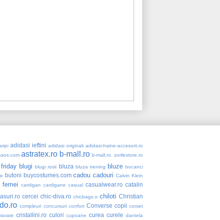
adidasi ieftini
ripi
adidasi originali
adidasi-haine-accesorii.ro
astratex.ro
b-mall.ro
Asos.com
b-mall.ro. zorilestore.ro
 friday
blugi
bluze
bluza
blugi rosii
bluza trening
bocanci
cadou
cadouri
butoni
buycostumes.com
re
Calvin Klein
 femei
casualwear.ro
catalin
cardigan
cardigane
casual
chiloti
asuri.ro
cercei
chic-diva.ro
Christian
chicbags.o
do.ro
Converse
copii
compleuri
concursuri
confort
corset
cristallini.ro
culori
curea
curele
ravate
cupoane
dantela