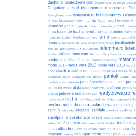
dasha.ro
dealextreme.com
Debenhams
decolteu
decolt
dyfashion.ro
Dragobete
dresuri
e-totcevrei.ro
Ecc
fashion-star.ro
fanfashion.ro
Fashio
FancyCouture.ro
femei de afaceri
flip-flops
Ferre
FILA
Flo&Jó
flori
floria.ro
genunchi
ghete
ghid
ghete de dama
ghete ieftine
ghiozd
haine ieftine
firma
haine de lux
haine online
haine or
iarna
horoscop fashion
HotStepper
huse
idei de cadouri
Il
dama
incaltaminte 
incaltaminte de vara
incaltaminte femei
lafemme.ro
lared
juxt.ro
sexuale
Just Cavalli
Lacoste
luisaviaroma.com
Vuitton
Madison New York
madisonny.r
matar.ro
pentru sofat
Marc Jacobs
martisoare
martisor
moda vara 2012
moda 2015
moda vara 2013
modclo
okazii.ro
orinocco.ro
outlet
p
office
ondo.ro
oteros.ro
Otter
pantofi
pantaloni scurţi
pantaloni trei sferturi
pantofi alb
pantof
pantoficatalinbotezatu.com
pantoficatalinbotezatu
pijamale
plaja
platforme
Pimkie
plastic
platforma
platfus
pli
readytowear.ro
re
pulovere
puma
pulover
Ray Ban
rochii
rochie maxi
rochii baby doll
rochii bandage
rochii B
revelion
rochii de seara
rochii de vara
rochii elega
sandale
sacouri
salopete
salopeta
sandale gladiator
S
smallprix.ro
sosetaria.ro
sosete
sosete peste genunch
tendinte
tarafashion.ro
sutien
telefoane mobile
telefon
te
tinute
tinute de
tinuta office
tinute casual
tinute de club
tricou
trenchuri
treninguri
tricou polo
trening
tricouonli