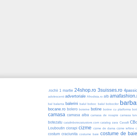
24shop.ro
3suisses.ro
4passio
.rochii
1 martie
amafashion.
advertoriale
alb
adolescenti
Afrodisia.ro
barba
balerini
bal
balanta
balul boboc
balul bobocilor
bocane.ro
botine
bolero
boteine
botine cu platforma
bot
camasa
camasa alba
camasa de noapte
camasa lun
CBd
botezatu
catalinbotezatustore.com
catalog zara
Cavalli
cizme
Louboutin
ciorapi
cizme de dama
cizme ieftine
costume de bai
costum craciunita
costume baie