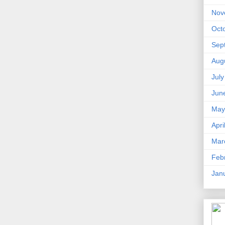
Nov
Oct
Sep
Aug
Jul
Jun
May
Apri
Mar
Feb
Jan