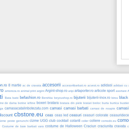
accesorii
n.ro
8 martie
adidasi
ac de cravata
accesoriibarbati.ro
acvest.ro
adidasi cu a
ro
Argint-shop.ro
artaporter.ro
articole sport
amoreza.ro
animal print
argint
aripi
asortare
ti
befashion.ro
bijuterii
black
bijuterii-inox.ro
Bata
batic
Bershka
beyoushop.ro
birou
boxeri
bratara
ine de dama
botine ieftine
bratara din piele
bratari
breloc
burta
burtica
bustie
camasi
camasi barbati
camasi
camasacatalinbotezatu.com
ga
camasi de noapte
cbstore.eu
iscount
ceas
ceasuri
ceas led
ceasuri colorate
ceasuridece
como
cizme UGG
club
cocktail
colanti
coliere
cizme peste genunchi
colier
comodo.eu
e
costume de Halloween
Craciun
craciunita
cravata
Costume de baie barbati vara
c