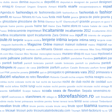
denisa
depot96.ro
designer
eu dublu
denim
depochic.ro
depurtat.ro
designeri de pantofi
esarfe
espadr
o
emag.ro
esarfa
Emanuel Ungaro
Emporio Armani
escapestarjeans.ro
fashio
fashiondays.ro
fashionlab.ro
nAgenda.ro
fashionesta.com
fashionfun.ro
formfit.ro
fuste
fshoes.ro
fusta midi
geaca de piele
geanta
fransuri
Furla
fusta
geaca
ghiozdane
ghiozdane de firma
gravide
an
Glamour by AT
GlamourbyAT
groupon.ro
gucci
haine tari
haine.store.ro
H
iginale
haine pentru gravide
Haine Zara
halate
halate de casa
Incaltaminte
incaltaminte 2012
Imbracaminte
imprimeuri
 Passo
incaltaminte 201
inpuff.ro
ieftina
incaltaminte sport
Incaltaminte Zara Online
inox
interviu de angajare
oute.ro
lenjerie intima
lenjerie
lenjerie intima sexy
lenjerie erotica
lenjerie rosie
Magazine Online
maieuri
maieuri outwear
majorat
o
magazin.fashionlife.ro
maiou
ma
megashopping.ro
Mihaela Glavan
missgre
melrose.com
milanoo.com
mireasa
Miss Sixty
murano-shop.ro
mycloset.r
th.com
Mos Craciun
Mos Nicolae
motociglisti
murano
must have
paltoane
pantaloni
aiete
paltoane dama
palton
pan
paltoane scurte
pandative
Pandora
pantofi barbati
pantofi
i
pantofi botezatu
pantofi catalin botezatu
pantofi cu platforma
idinpiele.ro
par
pardesie
parfum
papuci de casa
parfum Catalin Botezatu
parfum femei
posete
primavara vara 2012
pricegator.ro
primavara 
curi
PNK
porsche
poseta
ppt.ro
duceri
refashion.ro
Revelion
retro
rochia neagra
Roberto Cavalli
rochia empire
rochia
rochii de club
rochii de cocktail
ershka
rochii colorate
rochii de bal
rochii de banchet
roch
nte
rochii lungi
r
rochii ieftine
rochii mulate
rochii pentru gravide
rochii tricotate
rochii vintage
scoala
seara de Revelion
sarbatori
Sepala
sevensins.ro
arantis
Scarpe Italiane
storefashion.ro
starshiners.ro
sport
i
ssshoesss.ro
stilago.ro
str8
Stradivari
tenisi
ndinte moda femei primavara
tendinte pentru femei
tenesi
tenis
tenisi colorati
Timberland
toamna
 revelion
tinute office
tinute sport
toamna-i
tinute pentru scoala
tinute sexy
tricouri
tricouri polo
tricouricatalinbotezatu.com
tshirt-factory.ro
U
ne.ro
Triumph
tu.ro