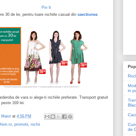
Pin It
e 30 de lei, pentru toare rochiile casual din
saectiunea
Pop
Roch
Mode
in p
rderoba de vara si alege-ti rochiile preferate. Transport gratuit
Tren
peste 169 lei.
Blac
Caci
l Maior
at
4:56 PM
Cum 
hion.ro
,
promotii
,
rochii
de 