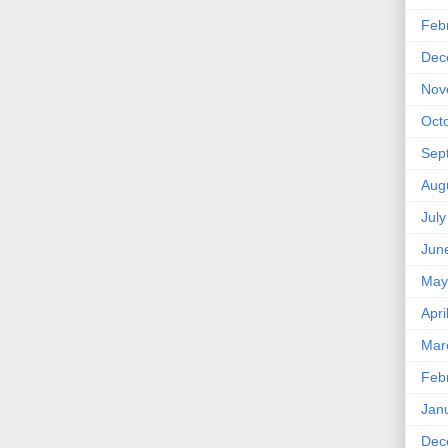
Feb
Dec
Nov
Oct
Sep
Aug
Jul
Jun
May
Apri
Mar
Feb
Jan
Dec