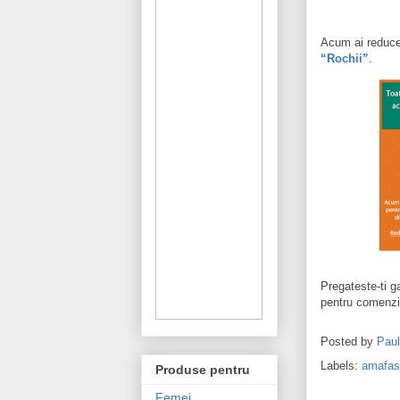
Acum ai reducer
“Rochii”
.
Pregateste-ti ga
pentru comenzi 
Posted by
Pau
Labels:
amafas
Produse pentru
Femei