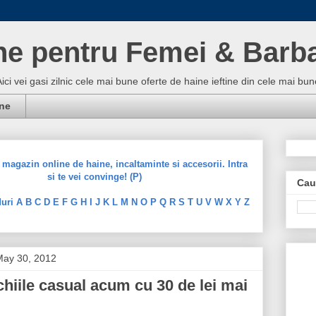
ne pentru Femei & Barba
Aici vei gasi zilnic cele mai bune oferte de haine ieftine din cele mai 
ine
magazin online de haine, incaltaminte si accesorii. Intra
si te vei convinge! (P)
Cau
uri A B C D E F G H I J K L M N O P Q R S T U V W X Y Z
ay 30, 2012
chiile casual acum cu 30 de lei mai