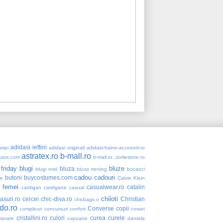
adidasi ieftini
ripi
adidasi originali
adidasi-haine-accesorii.ro
astratex.ro
b-mall.ro
Asos.com
b-mall.ro. zorilestore.ro
 friday
blugi
bluze
bluza
blugi rosii
bluza trening
bocanci
cadou
cadouri
butoni
buycostumes.com
re
Calvin Klein
 femei
casualwear.ro
catalin
cardigan
cardigane
casual
chiloti
asuri.ro
cercei
chic-diva.ro
Christian
chicbags.o
do.ro
Converse
copii
compleuri
concursuri
confort
corset
cristallini.ro
culori
curea
curele
ravate
cupoane
dantela