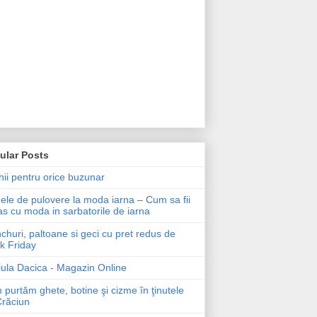
ular Posts
ii pentru orice buzunar
le de pulovere la moda iarna – Cum sa fii
as cu moda in sarbatorile de iarna
churi, paltoane si geci cu pret redus de
k Friday
ula Dacica - Magazin Online
purtăm ghete, botine şi cizme în ţinutele
Crăciun