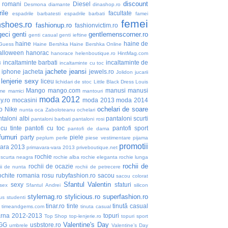
discount
i romani
Diesel
Desmona
diamante
dinashop.ro
ile
facultate
espadrile barbatesti
espadrile barbati
famei
femei
nshoes.ro
fashionup.ro
fashionvictim.ro
geci
genti
gentlemenscorner.ro
genti casual
genti ieftine
haine
haine de
Guess
Haine Bershka
Haine Bershka Online
alloween
hanorac
hanorace
helenboutique.ro
HintMag.com
incaltaminte barbati
incaltaminte de
3
incaltaminte cu toc
jachete
jeansi
iphone
jacheta
jewels.ro
Jolidon
jucarii
lenjerie sexy
liceu
lichidari de stoc
Little Black Dress
Louis
Mango
mango.com
manusi
manusi
me
mamici
mantouri
moda 2012
y.ro
mocasini
moda 2013
moda 2014
ochelari de soare
o
Nike
nunta
oca Zaboloteanu
ochelari
taloni albi
pantaloni scurti
pantaloni barbati
pantaloni rosi
 cu tinte
pantofi cu toc
pantofi sport
pantofi de dama
fumuri
party
piele
peplum
perle
piese vestimentare
pijama
promotii
vara 2013
primavara-vara 2013
priveboutique.net
rochie
 scurta neagra
rochie alba
rochie eleganta
rochie lunga
rochii de
rochii de ocazie
ii de nunta
rochii de petrecere
ochite
romania
rosu
rubyfashion.ro
sacou
sacou colorat
Sfantul Valentin
sexy
sfaturi
sex
Sfantul Andrei
silicon
stylemag.ro
stylicious.ro
superfashion.ro
us
studenti
tinar.ro
tinte
tinută casual
timeandgems.com
tinuta casual
arna 2012-2013
topuri
Top Shop
top-lenjerie.ro
topuri sport
Valentine's Day
GG
usbstore.ro
umbrele
Valentine’s Day