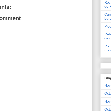
Roch
nts:
de 
Cum 
Comment
bur
Mode
Refa
de 
Roch
mate
Blo
Nov
Oct
Nov
Oct