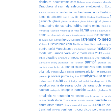
dasha.ro
dealextreme.com
Debenhams
decolteu
decolt
dyfashion.ro
Dragobete
dresuri
e-totcevrei.ro
Ecc
fashion-star.ro
fanfashion.ro
Fashio
FancyCouture.ro
femei de afaceri
flip-flops
Ferre
FILA
Flo&Jó
flori
floria.ro
genunchi
ghete
ghid
ghete de dama
ghete ieftine
ghiozd
haine ieftine
firma
haine de lux
haine online
haine or
iarna
horoscop fashion
HotStepper
huse
idei de cadouri
Il
dama
incaltaminte 
incaltaminte de vara
incaltaminte femei
lafemme.ro
lared
juxt.ro
sexuale
Just Cavalli
Lacoste
luisaviaroma.com
Vuitton
Madison New York
madisonny.r
matar.ro
pentru sofat
Marc Jacobs
martisoare
martisor
moda vara 2012
moda 2015
moda vara 2013
modclo
okazii.ro
orinocco.ro
outlet
p
office
ondo.ro
oteros.ro
Otter
pantofi
pantaloni scurţi
pantaloni trei sferturi
pantofi alb
pantof
pantoficatalinbotezatu.com
pantoficatalinbotezatu
pijamale
plaja
platforme
Pimkie
plastic
platforma
platfus
pli
readytowear.ro
re
pulovere
puma
pulover
Ray Ban
rochii
rochie maxi
rochii baby doll
rochii bandage
rochii B
revelion
rochii de seara
rochii de vara
rochii elega
sandale
sacouri
salopete
salopeta
sandale gladiator
S
smallprix.ro
sosetaria.ro
sosete
sosete peste genunch
tendinte
tarafashion.ro
sutien
telefoane mobile
telefon
te
tinute
tinute de
tinuta office
tinute casual
tinute de club
tricou
trenchuri
treninguri
tricou polo
trening
tricouonli