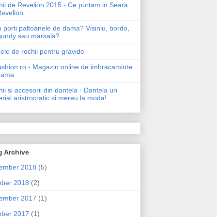
ii de Revelion 2015 - Ce purtam in Seara
Revelion
porti paltoanele de dama? Visiniu, bordo,
gundy sau marsala?
le de rochii pentru gravide
shion.ro - Magazin online de imbracaminte
dama
ii si accesorii din dantela - Dantela un
rial aristrocratic si mereu la moda!
g Archive
ember 2018
(5)
ober 2018
(2)
ember 2017
(1)
ober 2017
(1)