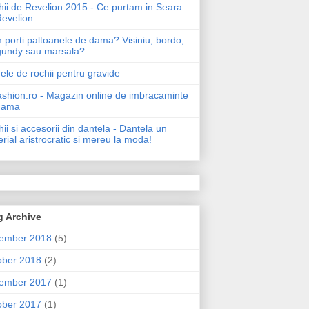
ii de Revelion 2015 - Ce purtam in Seara
Revelion
porti paltoanele de dama? Visiniu, bordo,
gundy sau marsala?
le de rochii pentru gravide
shion.ro - Magazin online de imbracaminte
dama
ii si accesorii din dantela - Dantela un
rial aristrocratic si mereu la moda!
g Archive
ember 2018
(5)
ober 2018
(2)
ember 2017
(1)
ober 2017
(1)