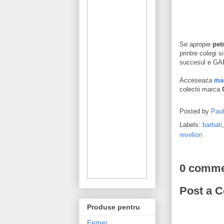
Se apropie
pet
printre colegi 
succesul e G
Acceseaza
mag
colectii marca
Posted by
Pau
Labels:
barbati
revelion
0 comme
Post a 
Produse pentru
Femei