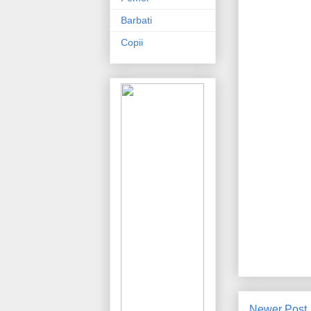
Barbati
Copii
Newer Post