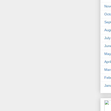
Nov
Oct
Sep
Aug
Jul
Jun
May
Apri
Mar
Feb
Jan