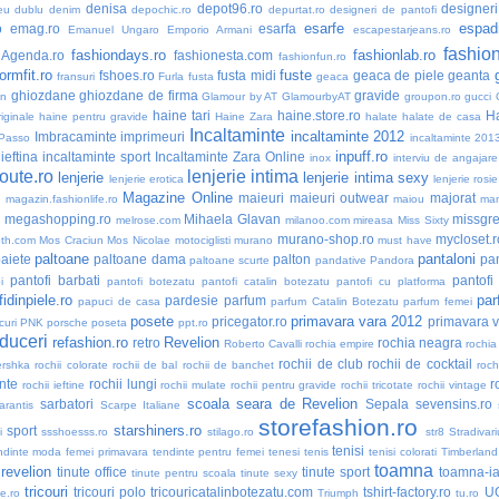
denisa
depot96.ro
designer
eu dublu
denim
depochic.ro
depurtat.ro
designeri de pantofi
esarfe
espadr
o
emag.ro
esarfa
Emanuel Ungaro
Emporio Armani
escapestarjeans.ro
fashio
fashiondays.ro
fashionlab.ro
nAgenda.ro
fashionesta.com
fashionfun.ro
formfit.ro
fuste
fshoes.ro
fusta midi
geaca de piele
geanta
fransuri
Furla
fusta
geaca
ghiozdane
ghiozdane de firma
gravide
an
Glamour by AT
GlamourbyAT
groupon.ro
gucci
haine tari
haine.store.ro
H
iginale
haine pentru gravide
Haine Zara
halate
halate de casa
Incaltaminte
incaltaminte 2012
Imbracaminte
imprimeuri
 Passo
incaltaminte 201
inpuff.ro
ieftina
incaltaminte sport
Incaltaminte Zara Online
inox
interviu de angajare
oute.ro
lenjerie intima
lenjerie
lenjerie intima sexy
lenjerie erotica
lenjerie rosie
Magazine Online
maieuri
maieuri outwear
majorat
o
magazin.fashionlife.ro
maiou
ma
megashopping.ro
Mihaela Glavan
missgre
melrose.com
milanoo.com
mireasa
Miss Sixty
murano-shop.ro
mycloset.r
th.com
Mos Craciun
Mos Nicolae
motociglisti
murano
must have
paltoane
pantaloni
aiete
paltoane dama
palton
pan
paltoane scurte
pandative
Pandora
pantofi barbati
pantofi
i
pantofi botezatu
pantofi catalin botezatu
pantofi cu platforma
idinpiele.ro
par
pardesie
parfum
papuci de casa
parfum Catalin Botezatu
parfum femei
posete
primavara vara 2012
pricegator.ro
primavara 
curi
PNK
porsche
poseta
ppt.ro
duceri
refashion.ro
Revelion
retro
rochia neagra
Roberto Cavalli
rochia empire
rochia
rochii de club
rochii de cocktail
ershka
rochii colorate
rochii de bal
rochii de banchet
roch
nte
rochii lungi
r
rochii ieftine
rochii mulate
rochii pentru gravide
rochii tricotate
rochii vintage
scoala
seara de Revelion
sarbatori
Sepala
sevensins.ro
arantis
Scarpe Italiane
storefashion.ro
starshiners.ro
sport
i
ssshoesss.ro
stilago.ro
str8
Stradivari
tenisi
ndinte moda femei primavara
tendinte pentru femei
tenesi
tenis
tenisi colorati
Timberland
toamna
 revelion
tinute office
tinute sport
toamna-i
tinute pentru scoala
tinute sexy
tricouri
tricouri polo
tricouricatalinbotezatu.com
tshirt-factory.ro
U
ne.ro
Triumph
tu.ro