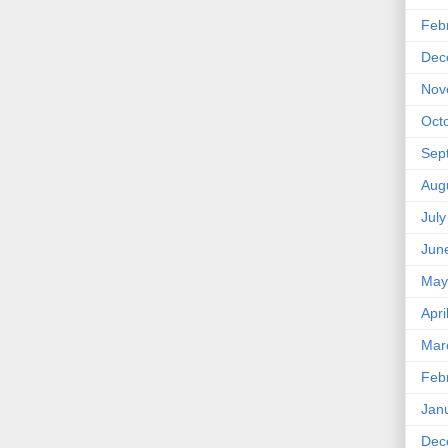
Feb
Dec
Nov
Oct
Sep
Aug
Jul
Jun
May
Apri
Mar
Feb
Jan
Dec