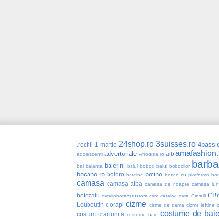
24shop.ro
3suisses.ro
4passio
.rochii
1 martie
amafashion.
advertoriale
alb
adolescenti
Afrodisia.ro
barba
balerini
bal
balanta
balul boboc
balul bobocilor
bocane.ro
botine
bolero
boteine
botine cu platforma
bot
camasa
camasa alba
camasa de noapte
camasa lun
CBd
botezatu
catalinbotezatustore.com
catalog zara
Cavalli
cizme
Louboutin
ciorapi
cizme de dama
cizme ieftine
costume de bai
costum craciunita
costume baie