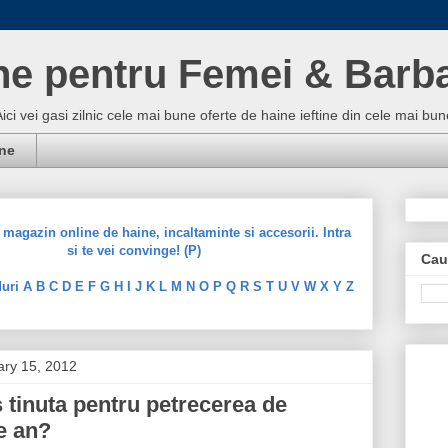
ne pentru Femei & Barba
Aici vei gasi zilnic cele mai bune oferte de haine ieftine din cele mai 
ine
magazin online de haine, incaltaminte si accesorii. Intra
si te vei convinge! (P)
Cau
uri A B C D E F G H I J K L M N O P Q R S T U V W X Y Z
ary 15, 2012
es tinuta pentru petrecerea de
de an?