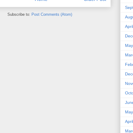
Sep
Subscribe to:
Post Comments (Atom)
Aug
Apri
Dec
May
Mar
Feb
Dec
Nov
Oct
Jun
May
Apri
Mar