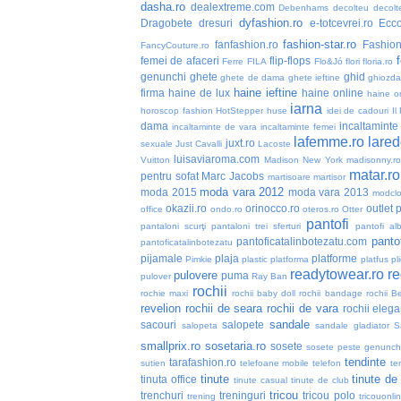
dasha.ro
dealextreme.com
Debenhams
decolteu
decolt
dyfashion.ro
Dragobete
dresuri
e-totcevrei.ro
Ecc
fashion-star.ro
fanfashion.ro
Fashio
FancyCouture.ro
femei de afaceri
flip-flops
Ferre
FILA
Flo&Jó
flori
floria.ro
genunchi
ghete
ghid
ghete de dama
ghete ieftine
ghiozd
haine ieftine
firma
haine de lux
haine online
haine or
iarna
horoscop fashion
HotStepper
huse
idei de cadouri
Il
dama
incaltaminte 
incaltaminte de vara
incaltaminte femei
lafemme.ro
lared
juxt.ro
sexuale
Just Cavalli
Lacoste
luisaviaroma.com
Vuitton
Madison New York
madisonny.r
matar.ro
pentru sofat
Marc Jacobs
martisoare
martisor
moda vara 2012
moda 2015
moda vara 2013
modclo
okazii.ro
orinocco.ro
outlet
p
office
ondo.ro
oteros.ro
Otter
pantofi
pantaloni scurţi
pantaloni trei sferturi
pantofi alb
pantof
pantoficatalinbotezatu.com
pantoficatalinbotezatu
pijamale
plaja
platforme
Pimkie
plastic
platforma
platfus
pli
readytowear.ro
re
pulovere
puma
pulover
Ray Ban
rochii
rochie maxi
rochii baby doll
rochii bandage
rochii B
revelion
rochii de seara
rochii de vara
rochii elega
sandale
sacouri
salopete
salopeta
sandale gladiator
S
smallprix.ro
sosetaria.ro
sosete
sosete peste genunch
tendinte
tarafashion.ro
sutien
telefoane mobile
telefon
te
tinute
tinute de
tinuta office
tinute casual
tinute de club
tricou
trenchuri
treninguri
tricou polo
trening
tricouonli