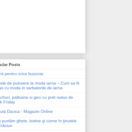
ular Posts
ii pentru orice buzunar
le de pulovere la moda iarna – Cum sa fii
as cu moda in sarbatorile de iarna
churi, paltoane si geci cu pret redus de
k Friday
ula Dacica - Magazin Online
purtăm ghete, botine şi cizme în ţinutele
Crăciun