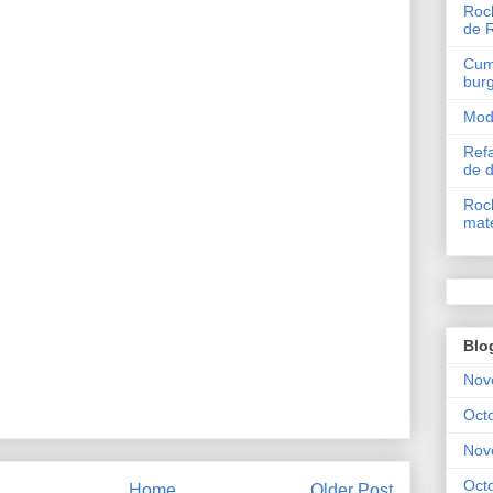
Roch
de 
Cum 
bur
Mode
Refa
de 
Roch
mate
Blo
Nov
Oct
Nov
Oct
Home
Older Post