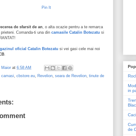
Pin It
recerea de sfarsit de an
, o alta ocazie pentru a te remarca
si prieteni. Comanda-ti una din
camasile Catalin Botezatu
si
ARANTAT!
azinul oficial Catalin Botezatu
si vei gasi cele mai noi
CB
.
Pop
l Maior
at
6:58 AM
Roch
,
camasi
,
cbstore.eu
,
Revelion
,
seara de Revelion
,
tinute de
Mode
in p
Tren
nts:
Blac
Comment
Caci
Cum 
de 