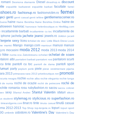
discount
i romani
Diesel
Desmona
diamante
dinashop.ro
ile
facultate
espadrile barbatesti
espadrile barbati
famei
femei
nshoes.ro
fashionup.ro
fashionvictim.ro
geci
genti
gentlemenscorner.ro
genti casual
genti ieftine
haine
haine de
Guess
Haine Bershka
Haine Bershka Online
alloween
hanorac
hanorace
helenboutique.ro
HintMag.com
incaltaminte barbati
incaltaminte de
3
incaltaminte cu toc
jachete
jeansi
iphone
jacheta
jewels.ro
Jolidon
jucarii
lenjerie sexy
liceu
lichidari de stoc
Little Black Dress
Louis
Mango
mango.com
manusi
manusi
me
mamici
mantouri
moda 2012
y.ro
mocasini
moda 2013
moda 2014
ochelari de soare
o
Nike
nunta
oca Zaboloteanu
ochelari
taloni albi
pantaloni scurti
pantaloni barbati
pantaloni rosi
 cu tinte
pantofi cu toc
pantofi sport
pantofi de dama
fumuri
party
piele
peplum
perle
piese vestimentare
pijama
promotii
vara 2013
primavara-vara 2013
priveboutique.net
rochie
 scurta neagra
rochie alba
rochie eleganta
rochie lunga
rochii de
rochii de ocazie
ii de nunta
rochii de petrecere
ochite
romania
rosu
rubyfashion.ro
sacou
sacou colorat
Sfantul Valentin
sexy
sfaturi
sex
Sfantul Andrei
silicon
stylemag.ro
stylicious.ro
superfashion.ro
us
studenti
tinar.ro
tinte
tinută casual
timeandgems.com
tinuta casual
arna 2012-2013
topuri
Top Shop
top-lenjerie.ro
topuri sport
Valentine's Day
GG
usbstore.ro
umbrele
Valentine’s Day