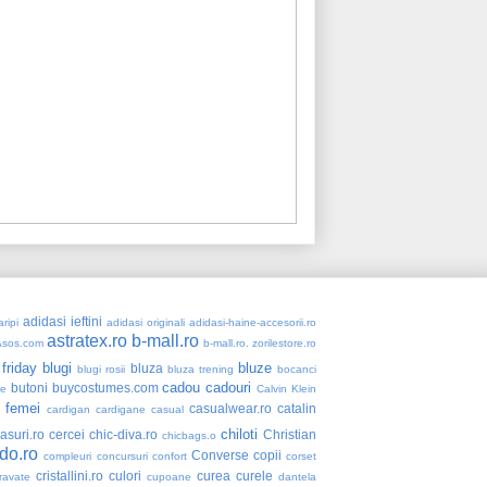
adidasi ieftini
ripi
adidasi originali
adidasi-haine-accesorii.ro
astratex.ro
b-mall.ro
Asos.com
b-mall.ro. zorilestore.ro
 friday
blugi
bluze
bluza
blugi rosii
bluza trening
bocanci
cadou
cadouri
butoni
buycostumes.com
re
Calvin Klein
 femei
casualwear.ro
catalin
cardigan
cardigane
casual
chiloti
asuri.ro
cercei
chic-diva.ro
Christian
chicbags.o
do.ro
Converse
copii
compleuri
concursuri
confort
corset
cristallini.ro
culori
curea
curele
ravate
cupoane
dantela