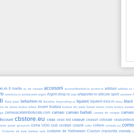
accesorii
n.ro
8 martie
adidasi
ac de cravata
accesoriibarbati.ro
acvest.ro
adidasi cu a
ro
Argint-shop.ro
artaporter.ro
articole sport
amoreza.ro
animal print
argint
aripi
asortare
ti
befashion.ro
bijuterii
black
bijuterii-inox.ro
Bata
batic
Bershka
beyoushop.ro
birou
boxeri
bratara
ine de dama
botine ieftine
bratara din piele
bratari
breloc
burta
burtica
bustie
camasi
camasi barbati
camasi
camasacatalinbotezatu.com
ga
camasi de noapte
cbstore.eu
iscount
ceas
ceasuri
ceas led
ceasuri colorate
ceasuridece
como
cizme UGG
club
cocktail
colanti
coliere
cizme peste genunchi
colier
comodo.eu
e
costume de Halloween
Craciun
craciunita
cravata
Costume de baie barbati vara
c