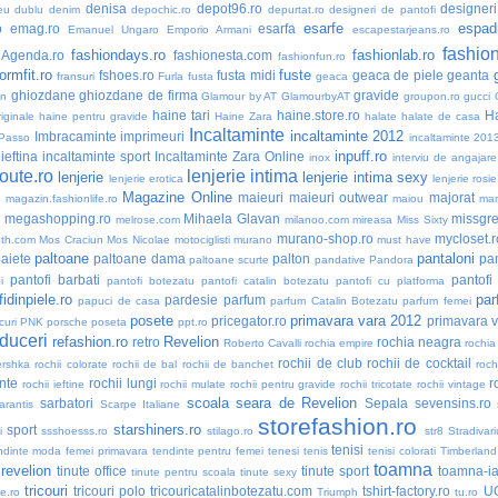
denisa
depot96.ro
designer
eu dublu
denim
depochic.ro
depurtat.ro
designeri de pantofi
esarfe
espadr
o
emag.ro
esarfa
Emanuel Ungaro
Emporio Armani
escapestarjeans.ro
fashio
fashiondays.ro
fashionlab.ro
nAgenda.ro
fashionesta.com
fashionfun.ro
formfit.ro
fuste
fshoes.ro
fusta midi
geaca de piele
geanta
fransuri
Furla
fusta
geaca
ghiozdane
ghiozdane de firma
gravide
an
Glamour by AT
GlamourbyAT
groupon.ro
gucci
haine tari
haine.store.ro
H
iginale
haine pentru gravide
Haine Zara
halate
halate de casa
Incaltaminte
incaltaminte 2012
Imbracaminte
imprimeuri
 Passo
incaltaminte 201
inpuff.ro
ieftina
incaltaminte sport
Incaltaminte Zara Online
inox
interviu de angajare
oute.ro
lenjerie intima
lenjerie
lenjerie intima sexy
lenjerie erotica
lenjerie rosie
Magazine Online
maieuri
maieuri outwear
majorat
o
magazin.fashionlife.ro
maiou
ma
megashopping.ro
Mihaela Glavan
missgre
melrose.com
milanoo.com
mireasa
Miss Sixty
murano-shop.ro
mycloset.r
th.com
Mos Craciun
Mos Nicolae
motociglisti
murano
must have
paltoane
pantaloni
aiete
paltoane dama
palton
pan
paltoane scurte
pandative
Pandora
pantofi barbati
pantofi
i
pantofi botezatu
pantofi catalin botezatu
pantofi cu platforma
idinpiele.ro
par
pardesie
parfum
papuci de casa
parfum Catalin Botezatu
parfum femei
posete
primavara vara 2012
pricegator.ro
primavara 
curi
PNK
porsche
poseta
ppt.ro
duceri
refashion.ro
Revelion
retro
rochia neagra
Roberto Cavalli
rochia empire
rochia
rochii de club
rochii de cocktail
ershka
rochii colorate
rochii de bal
rochii de banchet
roch
nte
rochii lungi
r
rochii ieftine
rochii mulate
rochii pentru gravide
rochii tricotate
rochii vintage
scoala
seara de Revelion
sarbatori
Sepala
sevensins.ro
arantis
Scarpe Italiane
storefashion.ro
starshiners.ro
sport
i
ssshoesss.ro
stilago.ro
str8
Stradivari
tenisi
ndinte moda femei primavara
tendinte pentru femei
tenesi
tenis
tenisi colorati
Timberland
toamna
 revelion
tinute office
tinute sport
toamna-i
tinute pentru scoala
tinute sexy
tricouri
tricouri polo
tricouricatalinbotezatu.com
tshirt-factory.ro
U
ne.ro
Triumph
tu.ro