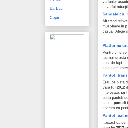
varfurilor ascut
si varful rotunjit
Barbati
Sandale cu im
Copii
Alt trend reinve
must-have in
p
casual. Alege s
Platforme ur
Pentru cine se 
tocmai si asta 
sunt de fapt ma
calcul greutate
Pantofi trans
Erau pe piata d
vara lui 2012
d
interesate, iar
purta pantofi de
acesti
pantofi
t
speram ca pentr
Pantofi cat m
...exact ca cei
vara
lui
2012
ad