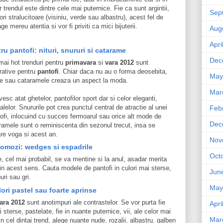
r trendul este dintre cele mai puternice. Fie ca sunt argintii,
Sep
ulori stralucitoare (visiniu, verde sau albastru), acest fel de
ge mereu atentia si vor fi priviti ca mici bijuterii.
Aug
Apri
u pantofi: nituri, snururi si catarame
Dec
mai hot trenduri pentru
primavara
si
vara
2012
sunt
rative pentru
pantofi
. Chiar daca nu au o forma deosebita,
May
rile sau cataramele creaza un aspect la moda.
Mar
ivesc atat ghetelor, pantofilor sport dar si celor eleganti,
lelor. Snururile pot crea punctul central de atractie al unei
Feb
ofi, inlocuind cu succes fermoarul sau orice alt mode de
Dec
ramele sunt o reminiscenta din sezonul trecut, insa se
re voga si acest an.
Nov
comozi: wedges si espadrile
Oct
e, cel mai probabil, se va mentine si la anul, asadar merita
e in acest sens. Cauta modele de pantofi in culori mai sterse,
Jun
ri sau gri.
May
lori pastel sau foarte aprinse
ara
2012
sunt anotimpuri ale contrastelor. Se vor purta fie
Apri
i sterse, pastelate, fie in nuante puternice, vii, ale celor mai
Mar
Din cel dintai trend, alege nuante nude, rozalii, albastru, galben