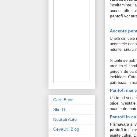
incaltaminte, ia
aurii ori alte c
pantofi
vor atra
Accente pentr
Unele din cele 
accentele deco
niturile, snuru
Niturile se potr
precum si sanda
perechi de pant
inchidere. Cata
partreaza in ma
Pantofi mai 
Un trend si car
Carti Bune
orice investiti
nuante de marou
Stiri IT
Pantofi in cu
Noutati Auto
Primavara
si
v
CevaUtil Blog
pantofi
in culor
aiurite culori. 