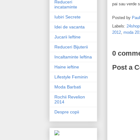
Reduceri
pai sau verde s
incataminte
Iubiri Secrete
Posted by
Pau
Labels:
24shop
Idei de vacanta
2012
,
moda 20
Jucarii Ieftine
Reduceri Bijuterii
0 comme
Incaltaminte Ieftina
Post a 
Haine ieftine
Lifestyle Feminin
Moda Barbati
Rochii Revelion
2014
Despre copii