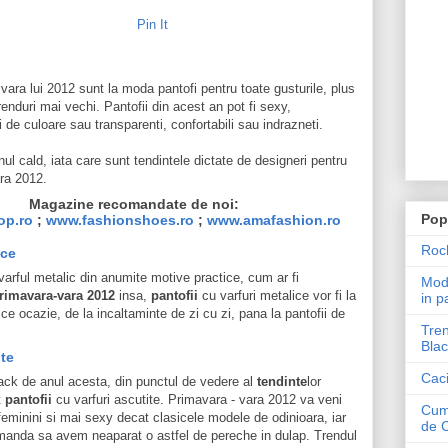
Pin It
 vara lui 2012 sunt la moda pantofi pentru toate gusturile, plus
renduri mai vechi. Pantofii din acest an pot fi sexy,
ini de culoare sau transparenti, confortabili sau indrazneti.
l cald, iata care sunt tendintele dictate de designeri pentru
ra 2012.
Magazine recomandate de noi:
Pop
op.ro
;
www.fashionshoes.ro
;
www.amafashion.ro
Roch
ice
 varful metalic din anumite motive practice, cum ar fi
Mode
rimavara-vara 2012
insa,
pantofii
cu varfuri metalice vor fi la
in p
ce ocazie, de la incaltaminte de zi cu zi, pana la pantofii de
Tren
Blac
ite
Caci
ck de anul acesta, din punctul de vedere al
tendinte
lor
t
pantofii
cu varfuri ascutite. Primavara - vara 2012 va veni
Cum 
feminini si mai sexy decat clasicele modele de odinioara, iar
de 
omanda sa avem neaparat o astfel de pereche in dulap. Trendul