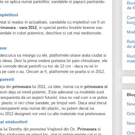
ite se aplica numai pantofilor, sandalele si papucii pastrandu-
Roch
.
de 
pletituri
Cum 
bur
ntat si readus in actualitate, sandalele cu impletituri vor fi un
rimavara - vara 2012
, in special pentru tinutele boeme sau
Mode
andale in culori puternice, deschise si cat mai neobisnuite.
Refa
de 
iase
descurca sa mearga cu ele, platformele uriase arata ciudat si
Roch
mate
e ideea. Desi la prima vedere purtarea lor pare chinuitoare, ele
i comode decat pantofii cu toc de 12 cm - daca nu iei in
a pe care o au. Oricum ar fi, platformele se poarta si in 2012.
parenti
eja din
primavara
lui 2011, ca idee, numai ca in
primavara si
evin deja un trend puternic. Este adevarat ca modelele sunt
Blo
 transparenta da un aspect futurist, insa nu vad cum s-ar putea
 plastic si nici chiar sandale, pe timpul verii. Daca anul trecut
Nov
ransparenti erau numai din plastic, nu putem decat sa
Oct
u 2012 designerii vor veni cu alte materiale mai prietenoase.
ai stralucitori
Nov
 ai lui Dorothy din povestea Vrajitorul din Oz.
Primavara
si
Oct
uc stralucirea pe primul loc, atat in imbracaminte cat si in