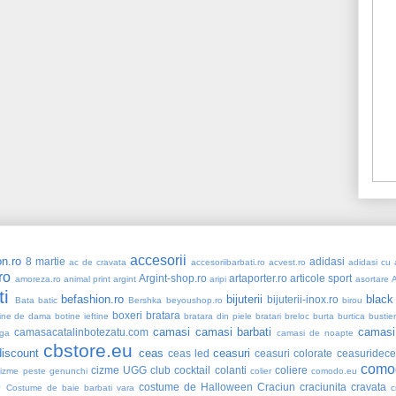
accesorii
n.ro
8 martie
adidasi
ac de cravata
accesoriibarbati.ro
acvest.ro
adidasi cu a
ro
Argint-shop.ro
artaporter.ro
articole sport
amoreza.ro
animal print
argint
aripi
asortare
ti
befashion.ro
bijuterii
black
bijuterii-inox.ro
Bata
batic
Bershka
beyoushop.ro
birou
boxeri
bratara
ine de dama
botine ieftine
bratara din piele
bratari
breloc
burta
burtica
bustie
camasi
camasi barbati
camasi
camasacatalinbotezatu.com
ga
camasi de noapte
cbstore.eu
iscount
ceas
ceasuri
ceas led
ceasuri colorate
ceasuridece
como
cizme UGG
club
cocktail
colanti
coliere
cizme peste genunchi
colier
comodo.eu
e
costume de Halloween
Craciun
craciunita
cravata
Costume de baie barbati vara
c