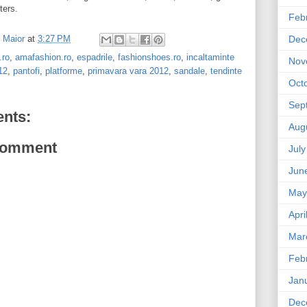
ters.
Feb
l Maior
at
3:27 PM
Dec
.ro
,
amafashion.ro
,
espadrile
,
fashionshoes.ro
,
incaltaminte
Nov
12
,
pantofi
,
platforme
,
primavara vara 2012
,
sandale
,
tendinte
Oct
Sep
nts:
Aug
Comment
Jul
Jun
May
Apri
Mar
Feb
Jan
Dec