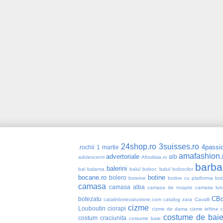
24shop.ro
3suisses.ro
4passio
.rochii
1 martie
amafashion.
advertoriale
alb
adolescenti
Afrodisia.ro
barba
balerini
bal
balanta
balul boboc
balul bobocilor
bocane.ro
botine
bolero
boteine
botine cu platforma
bot
camasa
camasa alba
camasa de noapte
camasa lun
CBd
botezatu
catalinbotezatustore.com
catalog zara
Cavalli
cizme
Louboutin
ciorapi
cizme de dama
cizme ieftine
costume de bai
costum craciunita
costume baie