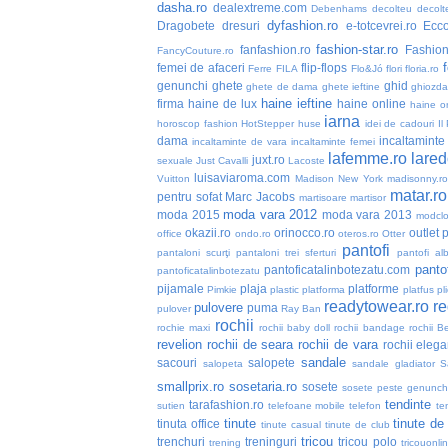
dasha.ro
dealextreme.com
Debenhams
decolteu
decolt
dyfashion.ro
Dragobete
dresuri
e-totcevrei.ro
Ecc
fashion-star.ro
fanfashion.ro
Fashio
FancyCouture.ro
femei de afaceri
flip-flops
Ferre
FILA
Flo&Jó
flori
floria.ro
genunchi
ghete
ghid
ghete de dama
ghete ieftine
ghiozd
haine ieftine
firma
haine de lux
haine online
haine or
iarna
horoscop fashion
HotStepper
huse
idei de cadouri
Il
dama
incaltaminte 
incaltaminte de vara
incaltaminte femei
lafemme.ro
lared
juxt.ro
sexuale
Just Cavalli
Lacoste
luisaviaroma.com
Vuitton
Madison New York
madisonny.r
matar.ro
pentru sofat
Marc Jacobs
martisoare
martisor
moda vara 2012
moda 2015
moda vara 2013
modclo
okazii.ro
orinocco.ro
outlet
p
office
ondo.ro
oteros.ro
Otter
pantofi
pantaloni scurţi
pantaloni trei sferturi
pantofi alb
pantof
pantoficatalinbotezatu.com
pantoficatalinbotezatu
pijamale
plaja
platforme
Pimkie
plastic
platforma
platfus
pli
readytowear.ro
re
pulovere
puma
pulover
Ray Ban
rochii
rochie maxi
rochii baby doll
rochii bandage
rochii B
revelion
rochii de seara
rochii de vara
rochii elega
sandale
sacouri
salopete
salopeta
sandale gladiator
S
smallprix.ro
sosetaria.ro
sosete
sosete peste genunch
tendinte
tarafashion.ro
sutien
telefoane mobile
telefon
te
tinute
tinute de
tinuta office
tinute casual
tinute de club
tricou
trenchuri
treninguri
tricou polo
trening
tricouonli