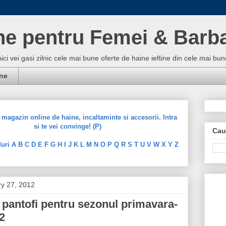
ne pentru Femei & Barba
Aici vei gasi zilnic cele mai bune oferte de haine ieftine din cele mai 
ine
magazin online de haine, incaltaminte si accesorii. Intra
si te vei convinge! (P)
Cau
uri A B C D E F G H I J K L M N O P Q R S T U V W X Y Z
ry 27, 2012
 pantofi pentru sezonul primavara-
2