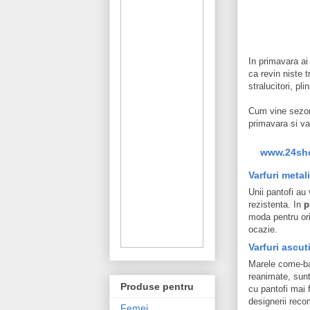
In primavara ai
ca revin niste t
stralucitori, pl
Cum vine sezonu
primavara si va
www.24sh
Varfuri metal
Unii pantofi au
rezistenta. In
p
moda pentru ori
ocazie.
Varfuri ascut
Marele come-ba
reanimate, sun
Produse pentru
cu pantofi mai 
designerii rec
Femei