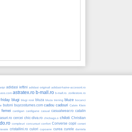
adidasi ieftini
ripi
adidasi originali
adidasi-haine-accesorii.ro
astratex.ro
b-mall.ro
Asos.com
b-mall.ro. zorilestore.ro
 friday
blugi
bluze
bluza
blugi rosii
bluza trening
bocanci
cadou
cadouri
butoni
buycostumes.com
re
Calvin Klein
 femei
casualwear.ro
catalin
cardigan
cardigane
casual
chiloti
asuri.ro
cercei
chic-diva.ro
Christian
chicbags.o
do.ro
Converse
copii
compleuri
concursuri
confort
corset
cristallini.ro
culori
curea
curele
ravate
cupoane
dantela