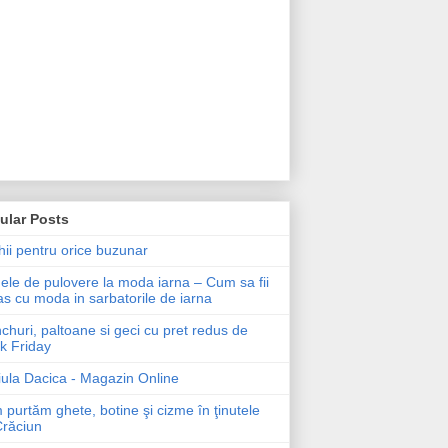
ular Posts
ii pentru orice buzunar
le de pulovere la moda iarna – Cum sa fii
as cu moda in sarbatorile de iarna
churi, paltoane si geci cu pret redus de
k Friday
ula Dacica - Magazin Online
purtăm ghete, botine şi cizme în ţinutele
Crăciun