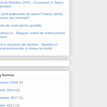
ii de Revelion 2015 - Ce purtam in Seara
Revelion
porti paltoanele de dama? Visiniu, bordo,
gundy sau marsala?
le de rochii pentru gravide
shion.ro - Magazin online de imbracaminte
dama
ii si accesorii din dantela - Dantela un
rial aristrocratic si mereu la moda!
g Archive
ember 2018
(5)
ober 2018
(2)
ember 2017
(1)
ober 2017
(1)