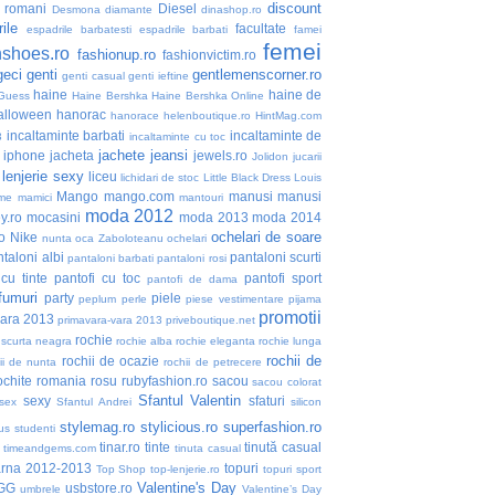
discount
i romani
Diesel
Desmona
diamante
dinashop.ro
ile
facultate
espadrile barbatesti
espadrile barbati
famei
femei
nshoes.ro
fashionup.ro
fashionvictim.ro
geci
genti
gentlemenscorner.ro
genti casual
genti ieftine
haine
haine de
Guess
Haine Bershka
Haine Bershka Online
alloween
hanorac
hanorace
helenboutique.ro
HintMag.com
incaltaminte barbati
incaltaminte de
3
incaltaminte cu toc
jachete
jeansi
iphone
jacheta
jewels.ro
Jolidon
jucarii
lenjerie sexy
liceu
lichidari de stoc
Little Black Dress
Louis
Mango
mango.com
manusi
manusi
me
mamici
mantouri
moda 2012
y.ro
mocasini
moda 2013
moda 2014
ochelari de soare
o
Nike
nunta
oca Zaboloteanu
ochelari
taloni albi
pantaloni scurti
pantaloni barbati
pantaloni rosi
 cu tinte
pantofi cu toc
pantofi sport
pantofi de dama
fumuri
party
piele
peplum
perle
piese vestimentare
pijama
promotii
vara 2013
primavara-vara 2013
priveboutique.net
rochie
 scurta neagra
rochie alba
rochie eleganta
rochie lunga
rochii de
rochii de ocazie
ii de nunta
rochii de petrecere
ochite
romania
rosu
rubyfashion.ro
sacou
sacou colorat
Sfantul Valentin
sexy
sfaturi
sex
Sfantul Andrei
silicon
stylemag.ro
stylicious.ro
superfashion.ro
us
studenti
tinar.ro
tinte
tinută casual
timeandgems.com
tinuta casual
arna 2012-2013
topuri
Top Shop
top-lenjerie.ro
topuri sport
Valentine's Day
GG
usbstore.ro
umbrele
Valentine’s Day