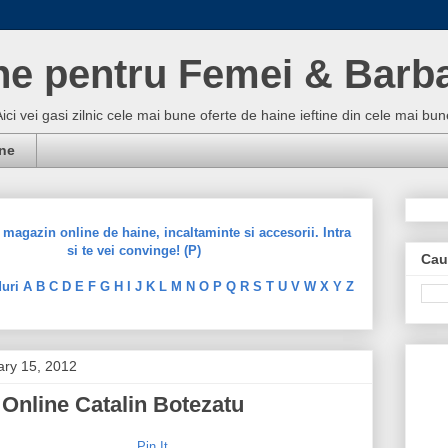
ne pentru Femei & Barba
Aici vei gasi zilnic cele mai bune oferte de haine ieftine din cele mai 
ine
magazin online de haine, incaltaminte si accesorii. Intra
si te vei convinge! (P)
Cau
uri A B C D E F G H I J K L M N O P Q R S T U V W X Y Z
ary 15, 2012
Online Catalin Botezatu
Pin It