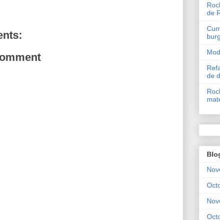
Roch
de 
Cum 
nts:
bur
Mode
Comment
Refa
de 
Roch
mate
Blo
Nov
Oct
Nov
Oct