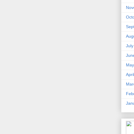
Nov
Oct
Sep
Aug
Jul
Jun
May
Apri
Mar
Feb
Jan