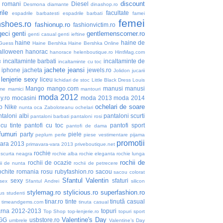
discount
i romani
Diesel
Desmona
diamante
dinashop.ro
ile
facultate
espadrile barbatesti
espadrile barbati
famei
femei
nshoes.ro
fashionup.ro
fashionvictim.ro
geci
genti
gentlemenscorner.ro
genti casual
genti ieftine
haine
haine de
Guess
Haine Bershka
Haine Bershka Online
alloween
hanorac
hanorace
helenboutique.ro
HintMag.com
incaltaminte barbati
incaltaminte de
3
incaltaminte cu toc
jachete
jeansi
iphone
jacheta
jewels.ro
Jolidon
jucarii
lenjerie sexy
liceu
lichidari de stoc
Little Black Dress
Louis
Mango
mango.com
manusi
manusi
me
mamici
mantouri
moda 2012
y.ro
mocasini
moda 2013
moda 2014
ochelari de soare
o
Nike
nunta
oca Zaboloteanu
ochelari
taloni albi
pantaloni scurti
pantaloni barbati
pantaloni rosi
 cu tinte
pantofi cu toc
pantofi sport
pantofi de dama
fumuri
party
piele
peplum
perle
piese vestimentare
pijama
promotii
vara 2013
primavara-vara 2013
priveboutique.net
rochie
 scurta neagra
rochie alba
rochie eleganta
rochie lunga
rochii de
rochii de ocazie
ii de nunta
rochii de petrecere
ochite
romania
rosu
rubyfashion.ro
sacou
sacou colorat
Sfantul Valentin
sexy
sfaturi
sex
Sfantul Andrei
silicon
stylemag.ro
stylicious.ro
superfashion.ro
us
studenti
tinar.ro
tinte
tinută casual
timeandgems.com
tinuta casual
arna 2012-2013
topuri
Top Shop
top-lenjerie.ro
topuri sport
Valentine's Day
GG
usbstore.ro
umbrele
Valentine’s Day