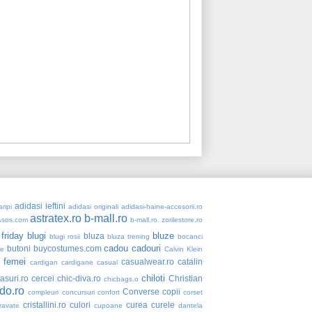
adidasi ieftini
ripi
adidasi originali
adidasi-haine-accesorii.ro
astratex.ro
b-mall.ro
Asos.com
b-mall.ro. zorilestore.ro
 friday
blugi
bluze
bluza
blugi rosii
bluza trening
bocanci
cadou
cadouri
butoni
buycostumes.com
re
Calvin Klein
 femei
casualwear.ro
catalin
cardigan
cardigane
casual
chiloti
asuri.ro
cercei
chic-diva.ro
Christian
chicbags.o
do.ro
Converse
copii
compleuri
concursuri
confort
corset
cristallini.ro
culori
curea
curele
ravate
cupoane
dantela