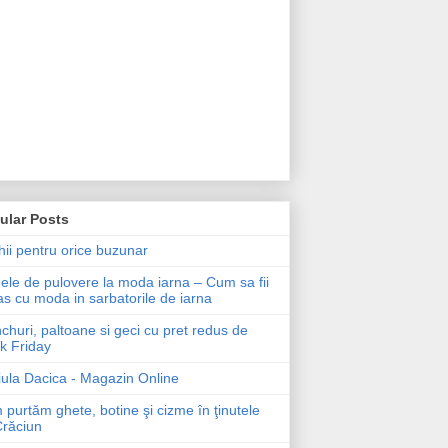
ular Posts
ii pentru orice buzunar
le de pulovere la moda iarna – Cum sa fii
as cu moda in sarbatorile de iarna
churi, paltoane si geci cu pret redus de
k Friday
ula Dacica - Magazin Online
purtăm ghete, botine şi cizme în ţinutele
Crăciun