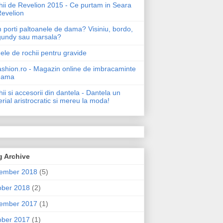
ii de Revelion 2015 - Ce purtam in Seara
Revelion
porti paltoanele de dama? Visiniu, bordo,
gundy sau marsala?
le de rochii pentru gravide
shion.ro - Magazin online de imbracaminte
dama
ii si accesorii din dantela - Dantela un
rial aristrocratic si mereu la moda!
g Archive
ember 2018
(5)
ober 2018
(2)
ember 2017
(1)
ober 2017
(1)