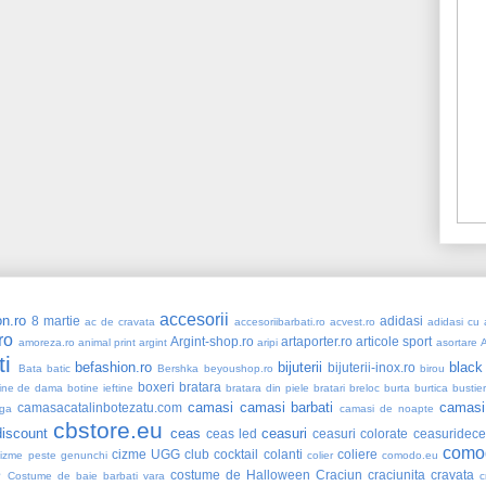
accesorii
n.ro
8 martie
adidasi
ac de cravata
accesoriibarbati.ro
acvest.ro
adidasi cu a
ro
Argint-shop.ro
artaporter.ro
articole sport
amoreza.ro
animal print
argint
aripi
asortare
ti
befashion.ro
bijuterii
black
bijuterii-inox.ro
Bata
batic
Bershka
beyoushop.ro
birou
boxeri
bratara
ine de dama
botine ieftine
bratara din piele
bratari
breloc
burta
burtica
bustie
camasi
camasi barbati
camasi
camasacatalinbotezatu.com
ga
camasi de noapte
cbstore.eu
iscount
ceas
ceasuri
ceas led
ceasuri colorate
ceasuridece
como
cizme UGG
club
cocktail
colanti
coliere
cizme peste genunchi
colier
comodo.eu
e
costume de Halloween
Craciun
craciunita
cravata
Costume de baie barbati vara
c