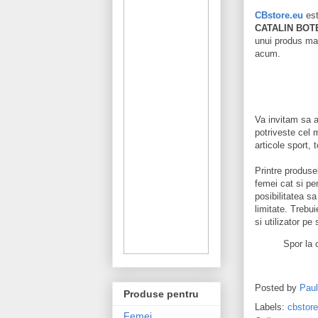
CBstore.eu
est
CATALIN BOT
unui produs m
acum.
Va invitam sa a
potriveste cel m
articole sport,
Printre produse
femei cat si pe
posibilitatea sa
limitate. Trebu
si utilizator pe 
Spor la
Posted by
Pau
Produse pentru
Labels:
cbstore
Femei