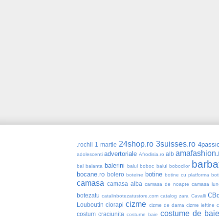
24shop.ro
3suisses.ro
4passio
.rochii
1 martie
amafashion.
advertoriale
alb
adolescenti
Afrodisia.ro
barba
balerini
bal
balanta
balul boboc
balul bobocilor
bocane.ro
botine
bolero
boteine
botine cu platforma
bot
camasa
camasa alba
camasa de noapte
camasa lun
CBd
botezatu
catalinbotezatustore.com
catalog zara
Cavalli
cizme
Louboutin
ciorapi
cizme de dama
cizme ieftine
costume de bai
costum craciunita
costume baie