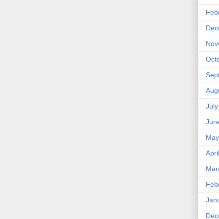
Feb
Dec
Nov
Oct
Sep
Aug
Jul
Jun
May
Apri
Mar
Feb
Jan
Dec