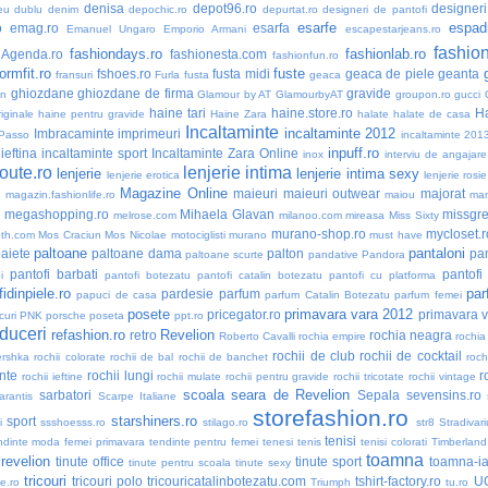
denisa
depot96.ro
designer
eu dublu
denim
depochic.ro
depurtat.ro
designeri de pantofi
esarfe
espadr
o
emag.ro
esarfa
Emanuel Ungaro
Emporio Armani
escapestarjeans.ro
fashio
fashiondays.ro
fashionlab.ro
nAgenda.ro
fashionesta.com
fashionfun.ro
formfit.ro
fuste
fshoes.ro
fusta midi
geaca de piele
geanta
fransuri
Furla
fusta
geaca
ghiozdane
ghiozdane de firma
gravide
an
Glamour by AT
GlamourbyAT
groupon.ro
gucci
haine tari
haine.store.ro
H
iginale
haine pentru gravide
Haine Zara
halate
halate de casa
Incaltaminte
incaltaminte 2012
Imbracaminte
imprimeuri
 Passo
incaltaminte 201
inpuff.ro
ieftina
incaltaminte sport
Incaltaminte Zara Online
inox
interviu de angajare
oute.ro
lenjerie intima
lenjerie
lenjerie intima sexy
lenjerie erotica
lenjerie rosie
Magazine Online
maieuri
maieuri outwear
majorat
o
magazin.fashionlife.ro
maiou
ma
megashopping.ro
Mihaela Glavan
missgre
melrose.com
milanoo.com
mireasa
Miss Sixty
murano-shop.ro
mycloset.r
th.com
Mos Craciun
Mos Nicolae
motociglisti
murano
must have
paltoane
pantaloni
aiete
paltoane dama
palton
pan
paltoane scurte
pandative
Pandora
pantofi barbati
pantofi
i
pantofi botezatu
pantofi catalin botezatu
pantofi cu platforma
idinpiele.ro
par
pardesie
parfum
papuci de casa
parfum Catalin Botezatu
parfum femei
posete
primavara vara 2012
pricegator.ro
primavara 
curi
PNK
porsche
poseta
ppt.ro
duceri
refashion.ro
Revelion
retro
rochia neagra
Roberto Cavalli
rochia empire
rochia
rochii de club
rochii de cocktail
ershka
rochii colorate
rochii de bal
rochii de banchet
roch
nte
rochii lungi
r
rochii ieftine
rochii mulate
rochii pentru gravide
rochii tricotate
rochii vintage
scoala
seara de Revelion
sarbatori
Sepala
sevensins.ro
arantis
Scarpe Italiane
storefashion.ro
starshiners.ro
sport
i
ssshoesss.ro
stilago.ro
str8
Stradivari
tenisi
ndinte moda femei primavara
tendinte pentru femei
tenesi
tenis
tenisi colorati
Timberland
toamna
 revelion
tinute office
tinute sport
toamna-i
tinute pentru scoala
tinute sexy
tricouri
tricouri polo
tricouricatalinbotezatu.com
tshirt-factory.ro
U
ne.ro
Triumph
tu.ro