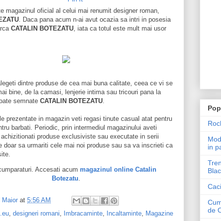
e magazinul oficial al celui mai renumit designer roman,
EZATU
. Daca pana acum n-ai avut ocazia sa intri in posesia
arca
CATALIN BOTEZATU
, iata ca totul este mult mai usor
legeti dintre produse de cea mai buna calitate, ceea ce vi se
ai bine, de la camasi, lenjerie intima sau tricouri pana la
 toate semnate
CATALIN BOTEZATU
.
Pop
le prezentate in magazin veti regasi tinute casual atat pentru
Roch
ntru barbati. Periodic, prin intermediul magazinului aveti
 achizitionati produse exclusiviste sau executate in serii
Mode
ie doar sa urmariti cele mai noi produse sau sa va inscrieti ca
in p
site.
Tren
 cumparaturi. Accesati acum
magazinul online Catalin
Blac
Botezatu
.
Caci
l Maior
at
5:56 AM
Cum 
de 
.eu
,
designeri romani
,
Imbracaminte
,
Incaltaminte
,
Magazine