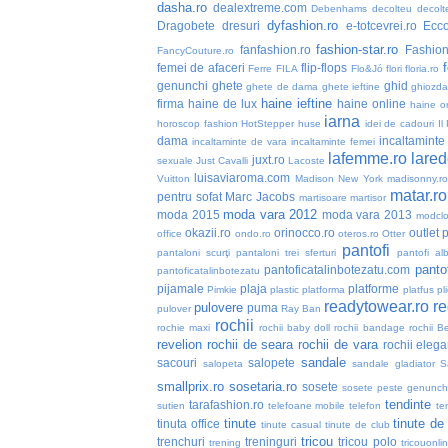
dasha.ro
dealextreme.com
Debenhams
decolteu
decolt
dyfashion.ro
Dragobete
dresuri
e-totcevrei.ro
Ecc
fashion-star.ro
fanfashion.ro
Fashio
FancyCouture.ro
femei de afaceri
flip-flops
Ferre
FILA
Flo&Jó
flori
floria.ro
genunchi
ghete
ghid
ghete de dama
ghete ieftine
ghiozd
haine ieftine
firma
haine de lux
haine online
haine or
iarna
horoscop fashion
HotStepper
huse
idei de cadouri
Il
dama
incaltaminte 
incaltaminte de vara
incaltaminte femei
lafemme.ro
lared
juxt.ro
sexuale
Just Cavalli
Lacoste
luisaviaroma.com
Vuitton
Madison New York
madisonny.r
matar.ro
pentru sofat
Marc Jacobs
martisoare
martisor
moda vara 2012
moda 2015
moda vara 2013
modclo
okazii.ro
orinocco.ro
outlet
p
office
ondo.ro
oteros.ro
Otter
pantofi
pantaloni scurţi
pantaloni trei sferturi
pantofi alb
pantof
pantoficatalinbotezatu.com
pantoficatalinbotezatu
pijamale
plaja
platforme
Pimkie
plastic
platforma
platfus
pli
readytowear.ro
re
pulovere
puma
pulover
Ray Ban
rochii
rochie maxi
rochii baby doll
rochii bandage
rochii B
revelion
rochii de seara
rochii de vara
rochii elega
sandale
sacouri
salopete
salopeta
sandale gladiator
S
smallprix.ro
sosetaria.ro
sosete
sosete peste genunch
tendinte
tarafashion.ro
sutien
telefoane mobile
telefon
te
tinute
tinute de
tinuta office
tinute casual
tinute de club
tricou
trenchuri
treninguri
tricou polo
trening
tricouonli