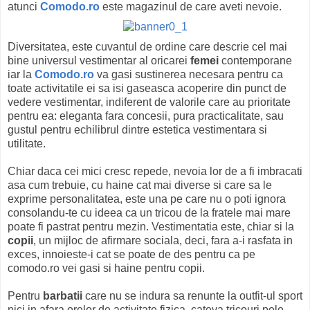
atunci
Comodo.ro
este magazinul de care aveti nevoie.
Diversitatea, este cuvantul de ordine care descrie cel mai
bine universul vestimentar al oricarei
femei
contemporane
iar la
Comodo.ro
va gasi sustinerea necesara pentru ca
toate activitatile ei sa isi gaseasca acoperire din punct de
vedere vestimentar, indiferent de valorile care au prioritate
pentru ea: eleganta fara concesii, pura practicalitate, sau
gustul pentru echilibrul dintre estetica vestimentara si
utilitate.
Chiar daca cei mici cresc repede, nevoia lor de a fi imbracati
asa cum trebuie, cu haine cat mai diverse si care sa le
exprime personalitatea, este una pe care nu o poti ignora
consolandu-te cu ideea ca un tricou de la fratele mai mare
poate fi pastrat pentru mezin. Vestimentatia este, chiar si la
copii
, un mijloc de afirmare sociala, deci, fara a-i rasfata in
exces, innoieste-i cat se poate de des pentru ca pe
comodo.ro vei gasi si haine pentru copii.
Pentru
barbatii
care nu se indura sa renunte la outfit-ul sport
nici in afara orelor de activitate fizica, cateva tricouri polo