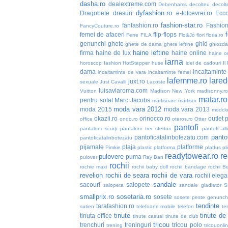
dasha.ro
dealextreme.com
Debenhams
decolteu
decolt
dyfashion.ro
Dragobete
dresuri
e-totcevrei.ro
Ecc
fashion-star.ro
fanfashion.ro
Fashio
FancyCouture.ro
femei de afaceri
flip-flops
Ferre
FILA
Flo&Jó
flori
floria.ro
genunchi
ghete
ghid
ghete de dama
ghete ieftine
ghiozd
haine ieftine
firma
haine de lux
haine online
haine or
iarna
horoscop fashion
HotStepper
huse
idei de cadouri
Il
dama
incaltaminte 
incaltaminte de vara
incaltaminte femei
lafemme.ro
lared
juxt.ro
sexuale
Just Cavalli
Lacoste
luisaviaroma.com
Vuitton
Madison New York
madisonny.r
matar.ro
pentru sofat
Marc Jacobs
martisoare
martisor
moda vara 2012
moda 2015
moda vara 2013
modclo
okazii.ro
orinocco.ro
outlet
p
office
ondo.ro
oteros.ro
Otter
pantofi
pantaloni scurţi
pantaloni trei sferturi
pantofi alb
pantof
pantoficatalinbotezatu.com
pantoficatalinbotezatu
pijamale
plaja
platforme
Pimkie
plastic
platforma
platfus
pli
readytowear.ro
re
pulovere
puma
pulover
Ray Ban
rochii
rochie maxi
rochii baby doll
rochii bandage
rochii B
revelion
rochii de seara
rochii de vara
rochii elega
sandale
sacouri
salopete
salopeta
sandale gladiator
S
smallprix.ro
sosetaria.ro
sosete
sosete peste genunch
tendinte
tarafashion.ro
sutien
telefoane mobile
telefon
te
tinute
tinute de
tinuta office
tinute casual
tinute de club
tricou
trenchuri
treninguri
tricou polo
trening
tricouonli