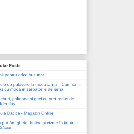
ular Posts
ii pentru orice buzunar
le de pulovere la moda iarna – Cum sa fii
as cu moda in sarbatorile de iarna
churi, paltoane si geci cu pret redus de
k Friday
ula Dacica - Magazin Online
purtăm ghete, botine şi cizme în ţinutele
Crăciun