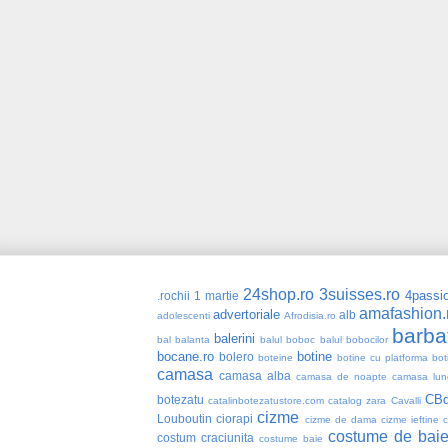
24shop.ro
3suisses.ro
4passio
.rochii
1 martie
amafashion.
advertoriale
alb
adolescenti
Afrodisia.ro
barba
balerini
bal
balanta
balul boboc
balul bobocilor
bocane.ro
botine
bolero
boteine
botine cu platforma
bot
camasa
camasa alba
camasa de noapte
camasa lun
CBd
botezatu
catalinbotezatustore.com
catalog zara
Cavalli
cizme
Louboutin
ciorapi
cizme de dama
cizme ieftine
costume de bai
costum craciunita
costume baie