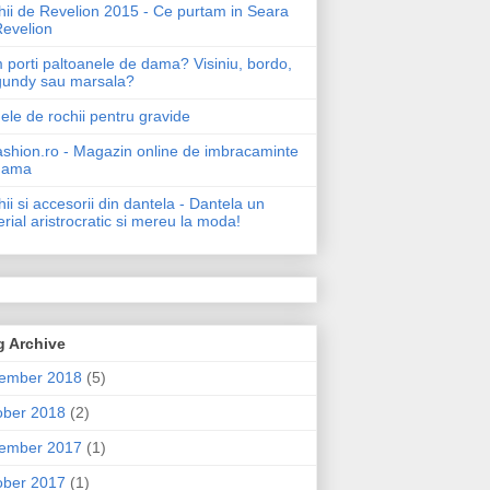
ii de Revelion 2015 - Ce purtam in Seara
Revelion
porti paltoanele de dama? Visiniu, bordo,
gundy sau marsala?
le de rochii pentru gravide
shion.ro - Magazin online de imbracaminte
dama
ii si accesorii din dantela - Dantela un
rial aristrocratic si mereu la moda!
g Archive
ember 2018
(5)
ober 2018
(2)
ember 2017
(1)
ober 2017
(1)