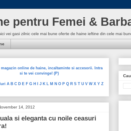
ne pentru Femei & Barba
Aici vei gasi zilnic cele mai bune oferte de haine ieftine din cele mai 
ine
magazin online de haine, incaltaminte si accesorii. Intra
si te vei convinge! (P)
Cau
uri A B C D E F G H I J K L M N O P Q R S T U V W X Y Z
November 14, 2012
tuala si eleganta cu noile ceasuri
ra!