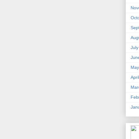
Nov
Oct
Sep
Aug
Jul
Jun
May
Apri
Mar
Feb
Jan