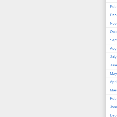
Feb
Dec
Nov
Oct
Sep
Aug
Jul
Jun
May
Apri
Mar
Feb
Jan
Dec