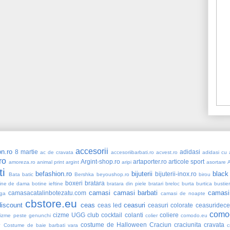
accesorii
n.ro
8 martie
adidasi
ac de cravata
accesoriibarbati.ro
acvest.ro
adidasi cu a
ro
Argint-shop.ro
artaporter.ro
articole sport
amoreza.ro
animal print
argint
aripi
asortare
ti
befashion.ro
bijuterii
black
bijuterii-inox.ro
Bata
batic
Bershka
beyoushop.ro
birou
boxeri
bratara
ine de dama
botine ieftine
bratara din piele
bratari
breloc
burta
burtica
bustie
camasi
camasi barbati
camasi
camasacatalinbotezatu.com
ga
camasi de noapte
cbstore.eu
iscount
ceas
ceasuri
ceas led
ceasuri colorate
ceasuridece
como
cizme UGG
club
cocktail
colanti
coliere
cizme peste genunchi
colier
comodo.eu
e
costume de Halloween
Craciun
craciunita
cravata
Costume de baie barbati vara
c