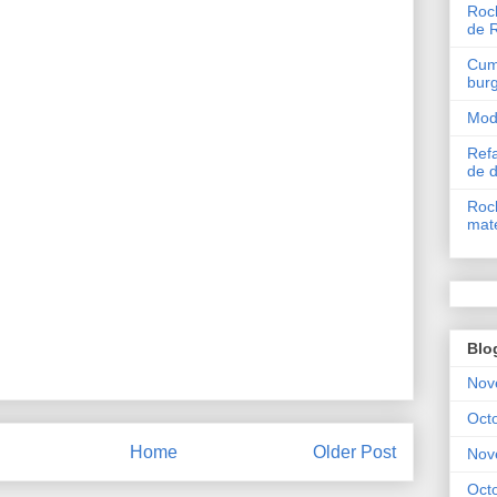
Roch
de 
Cum 
bur
Mode
Refa
de 
Roch
mate
Blo
Nov
Oct
Home
Older Post
Nov
Oct