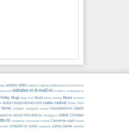
adidasi ieftini
ripi
adidasi originali
adidasi-haine-accesorii.ro
astratex.ro
b-mall.ro
Asos.com
b-mall.ro. zorilestore.ro
 friday
blugi
bluze
bluza
blugi rosii
bluza trening
bocanci
cadou
cadouri
butoni
buycostumes.com
re
Calvin Klein
 femei
casualwear.ro
catalin
cardigan
cardigane
casual
chiloti
asuri.ro
cercei
chic-diva.ro
Christian
chicbags.o
do.ro
Converse
copii
compleuri
concursuri
confort
corset
cristallini.ro
culori
curea
curele
ravate
cupoane
dantela