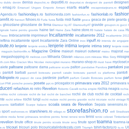
denisa
depot96.ro
designer
eu dublu
denim
depochic.ro
depurtat.ro
designeri de pantofi
esarfe
espadr
o
emag.ro
esarfa
Emanuel Ungaro
Emporio Armani
escapestarjeans.ro
fashio
fashiondays.ro
fashionlab.ro
nAgenda.ro
fashionesta.com
fashionfun.ro
formfit.ro
fuste
fshoes.ro
fusta midi
geaca de piele
geanta
fransuri
Furla
fusta
geaca
ghiozdane
ghiozdane de firma
gravide
an
Glamour by AT
GlamourbyAT
groupon.ro
gucci
haine tari
haine.store.ro
H
iginale
haine pentru gravide
Haine Zara
halate
halate de casa
Incaltaminte
incaltaminte 2012
Imbracaminte
imprimeuri
 Passo
incaltaminte 201
inpuff.ro
ieftina
incaltaminte sport
Incaltaminte Zara Online
inox
interviu de angajare
oute.ro
lenjerie intima
lenjerie
lenjerie intima sexy
lenjerie erotica
lenjerie rosie
Magazine Online
maieuri
maieuri outwear
majorat
o
magazin.fashionlife.ro
maiou
ma
megashopping.ro
Mihaela Glavan
missgre
melrose.com
milanoo.com
mireasa
Miss Sixty
murano-shop.ro
mycloset.r
th.com
Mos Craciun
Mos Nicolae
motociglisti
murano
must have
paltoane
pantaloni
aiete
paltoane dama
palton
pan
paltoane scurte
pandative
Pandora
pantofi barbati
pantofi
i
pantofi botezatu
pantofi catalin botezatu
pantofi cu platforma
idinpiele.ro
par
pardesie
parfum
papuci de casa
parfum Catalin Botezatu
parfum femei
posete
primavara vara 2012
pricegator.ro
primavara 
curi
PNK
porsche
poseta
ppt.ro
duceri
refashion.ro
Revelion
retro
rochia neagra
Roberto Cavalli
rochia empire
rochia
rochii de club
rochii de cocktail
ershka
rochii colorate
rochii de bal
rochii de banchet
roch
nte
rochii lungi
r
rochii ieftine
rochii mulate
rochii pentru gravide
rochii tricotate
rochii vintage
scoala
seara de Revelion
sarbatori
Sepala
sevensins.ro
arantis
Scarpe Italiane
storefashion.ro
starshiners.ro
sport
i
ssshoesss.ro
stilago.ro
str8
Stradivari
tenisi
ndinte moda femei primavara
tendinte pentru femei
tenesi
tenis
tenisi colorati
Timberland
toamna
 revelion
tinute office
tinute sport
toamna-i
tinute pentru scoala
tinute sexy
tricouri
tricouri polo
tricouricatalinbotezatu.com
tshirt-factory.ro
U
ne.ro
Triumph
tu.ro