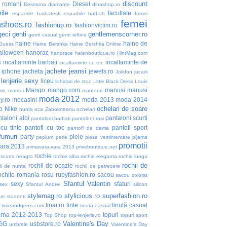
discount
i romani
Diesel
Desmona
diamante
dinashop.ro
ile
facultate
espadrile barbatesti
espadrile barbati
famei
femei
nshoes.ro
fashionup.ro
fashionvictim.ro
geci
genti
gentlemenscorner.ro
genti casual
genti ieftine
haine
haine de
Guess
Haine Bershka
Haine Bershka Online
alloween
hanorac
hanorace
helenboutique.ro
HintMag.com
incaltaminte barbati
incaltaminte de
3
incaltaminte cu toc
jachete
jeansi
iphone
jacheta
jewels.ro
Jolidon
jucarii
lenjerie sexy
liceu
lichidari de stoc
Little Black Dress
Louis
Mango
mango.com
manusi
manusi
me
mamici
mantouri
moda 2012
y.ro
mocasini
moda 2013
moda 2014
ochelari de soare
o
Nike
nunta
oca Zaboloteanu
ochelari
taloni albi
pantaloni scurti
pantaloni barbati
pantaloni rosi
 cu tinte
pantofi cu toc
pantofi sport
pantofi de dama
fumuri
party
piele
peplum
perle
piese vestimentare
pijama
promotii
vara 2013
primavara-vara 2013
priveboutique.net
rochie
 scurta neagra
rochie alba
rochie eleganta
rochie lunga
rochii de
rochii de ocazie
ii de nunta
rochii de petrecere
ochite
romania
rosu
rubyfashion.ro
sacou
sacou colorat
Sfantul Valentin
sexy
sfaturi
sex
Sfantul Andrei
silicon
stylemag.ro
stylicious.ro
superfashion.ro
us
studenti
tinar.ro
tinte
tinută casual
timeandgems.com
tinuta casual
arna 2012-2013
topuri
Top Shop
top-lenjerie.ro
topuri sport
Valentine's Day
GG
usbstore.ro
umbrele
Valentine’s Day