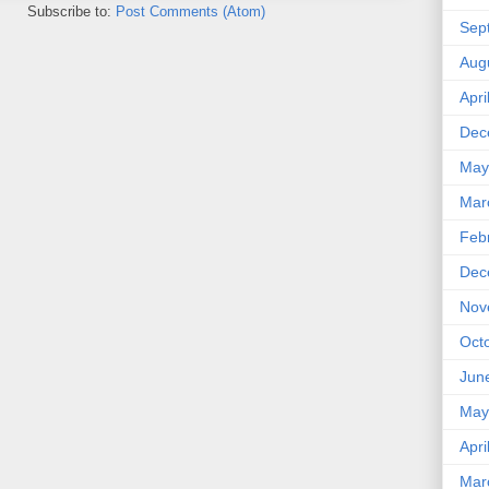
Subscribe to:
Post Comments (Atom)
Sep
Aug
Apri
Dec
May
Mar
Feb
Dec
Nov
Oct
Jun
May
Apri
Mar