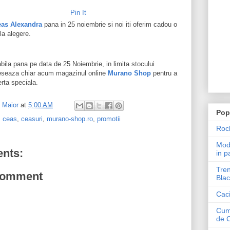
Pin It
eas Alexandra
pana in 25 noiembrie si noi iti oferim cadou o
la alegere.
bila pana pe data de 25 Noiembrie, in limita stocului
ceseaza chiar acum magazinul online
Murano Shop
pentru a
erta speciala.
l Maior
at
5:00 AM
Pop
,
ceas
,
ceasuri
,
murano-shop.ro
,
promotii
Roch
Mode
nts:
in p
Tren
Comment
Blac
Caci
Cum 
de 