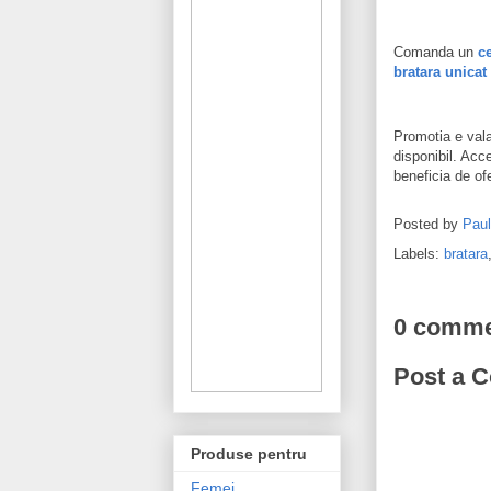
Comanda un
c
bratara unicat
Promotia e vala
disponibil. Ac
beneficia de of
Posted by
Pau
Labels:
bratara
0 comme
Post a 
Produse pentru
Femei