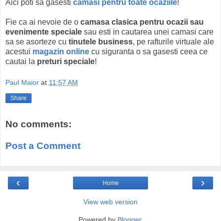
Aici poti sa gasesti
camasi pentru toate ocaziile
!
Fie ca ai nevoie de o
camasa clasica pentru ocazii sau
evenimente speciale
sau esti in cautarea unei camasi care
sa se asorteze cu
tinutele business
, pe rafturile virtuale ale
acestui
magazin online
cu siguranta o sa gasesti ceea ce
cautai la
preturi speciale
!
Paul Maior
at
11:57 AM
Share
No comments:
Post a Comment
‹
›
Home
View web version
Powered by
Blogger
.